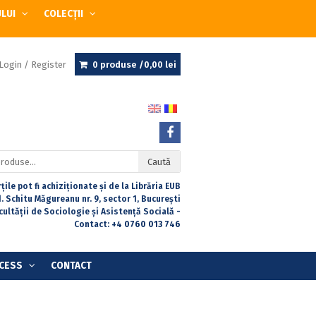
ULUI
COLECȚII
Login / Register
0 produse /
0,00
lei
Caută
țile pot fi achiziționate și de la Librăria EUB
. Schitu Măgureanu nr. 9, sector 1, București
acultății de Sociologie și Asistență Socială -
Contact:
+4 0760 013 746
CESS
CONTACT