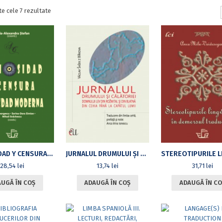
Sortat
te cele 7 rezultate
după
cele
mai
recente
CURIOSIDAD Y CENSURA EN LA EDAD MODERNA
JURNALUL DRUMULUI ȘI CĂLĂTORIEI DOMNULUI LEV DIN ROŽMITAL ȘI DIN BLATNÁ DIN CEHIA PÂNĂ LA CAPĂTUL LUMII
28,54
lei
13,74
lei
31,71
lei
UGĂ ÎN COȘ
ADAUGĂ ÎN COȘ
ADAUGĂ ÎN CO