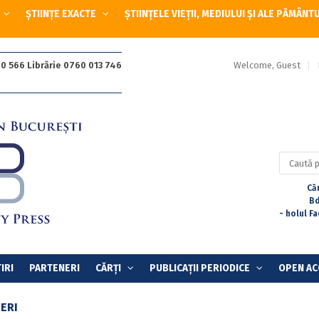
ȘTIINȚE EXACTE
ȘTIINȚELE VIEȚII, MEDIULUI ȘI ALE PĂMÂNT
Welcome, Guest
0 566 Librărie 0760 013 746
Caută
după:
Căr
Bd
- holul F
IRI
PARTENERI
CĂRȚI
PUBLICAȚII PERIODICE
OPEN AC
ERI