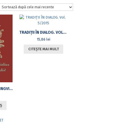
TRADIŢII ÎN DIALOG. VOL. 5/2015
15,86
lei
CITEȘTE MAI MULT
STEREOTIPURILE LINGVISTICE ÎN DEMERSUL TRADUCTIV: JORGE AMADO ÎN FRANCEZĂ ŞI ROMÂNĂ
Ș