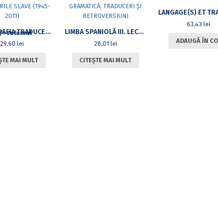
63,43
lei
BIBLIOGRAFIA TRADUCERILOR DIN LITERATURILE SLAVE (1945-2011)
LIMBA SPANIOLĂ III. LECTURI, REDACTĂRI, GRAMATICĂ, TRADUCERI ȘI RETROVERSIUNI
ADAUGĂ ÎN CO
29,60
lei
28,01
lei
ȘTE MAI MULT
CITEȘTE MAI MULT