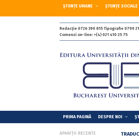
ȘTIINȚE UMANE
ȘTIINȚE SOCIALE
Redacție 0726 390 815 Tipografie 0799 21
Comenzi on-line: +(4) 021 410 25 75
PRIMA PAGINĂ
DESPRE NOI
ȘT
APARIȚII RECENTE
TRADUC