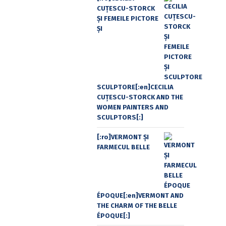
CUŢESCU-STORCK
ŞI FEMEILE PICTORE
ŞI
SCULPTORE[:en]CECILIA
CUŢESCU-STORCK AND THE
WOMEN PAINTERS AND
SCULPTORS[:]
[:ro]VERMONT ȘI
FARMECUL BELLE
ÉPOQUE[:en]VERMONT AND
THE CHARM OF THE BELLE
ÉPOQUE[:]