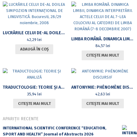
18‒
19
noiembrie
2022)
LUCRĂRILE CELUI DE-AL DOILEA SIMPOZION INTERNAȚIONAL DE LINGVISTICĂ. BUCURESTI, 28/29 NOIEMBRIE, 2008
LIMBA ROMÂNĂ. DINAMICA LIMBII, DINAMICA INTERPRETĂRII. ACTELE CELUI DE AL 7-LEA COLOCVIU AL CATEDREI DE LIMBA ROMÂNĂ (7-8 DECEMBRIE 2007)
42,29
lei
84,57
lei
ADAUGĂ ÎN COȘ
CITEȘTE MAI MULT
TRADUCTOLOGIE: TEORIE ȘI ANALIZĂ
ANTONYMIE: PHÉNOMÈNE DISCURSIF
35,94
lei
42,63
lei
CITEȘTE MAI MULT
CITEȘTE MAI MULT
APARIȚII RECENTE
INTERNATIONAL SCIENTIFIC CONFERENCE “EDUCATION,
SPORT AND HEALTH” Journal of Abstracts 2026