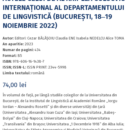
INTERNAȚIONAL AL DEPARTAMENTULUI
DE LINGVISTICĂ (BUCUREȘTI, 18‒19
NOIEMBRIE 2022)
Autor:
Editori: Cezar BĂLĂȘOIU Claudia ENE Isabela NEDELCU Alice TOMA
An aparitie:
2023
Numar de pagini:
434
Format:
B5
ISBN:
978-606-16-1438-7
ISSN; ISSN-L:
ISSN PRINT: 2344-5998
Limba textului:
română
74,00
lei
În volumul de față, pe lângă studiile colegilor de la Universitatea din
București, de la Institutul de Lingvistică al Academiei Române „Iorgu
Iordan – Alexandru Rosetti” și din diverse universități din țară
(Universitatea „Alexandru Ioan Cuza” din Iași; Universitatea „Babeș-
Bolyai” din Cluj-Napoca; Universitatea din Craiova; Universitatea
„Transilvania” din Brașov; Universitatea „1 Decembrie 1918” din Alba Iulia;
Universitatea de Științe Agronomice și Medicină Veterinară din București;