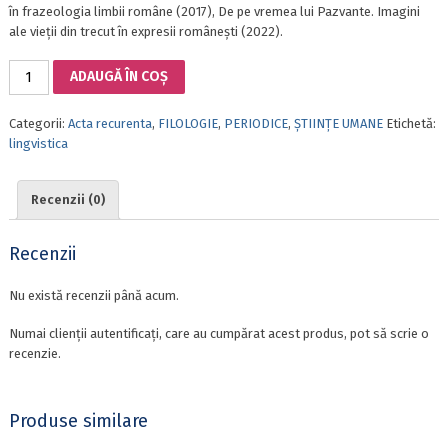
în frazeologia limbii române (2017), De pe vremea lui Pazvante. Imagini
ale vieții din trecut în expresii românești (2022).
Cantitate
ADAUGĂ ÎN COȘ
LINGVISTICĂ
SINCRONICĂ,
Categorii:
Acta recurenta
,
FILOLOGIE
,
PERIODICE
,
ȘTIINȚE UMANE
Etichetă:
DIACRONICĂ
lingvistica
ȘI
TIPOLOGICĂ
ACTELE
Recenzii (0)
CELUI
DE
AL
Recenzii
XXII-
lea
Nu există recenzii până acum.
COLOCVIU
INTERNAȚIONAL
Numai clienții autentificați, care au cumpărat acest produs, pot să scrie o
AL
recenzie.
DEPARTAMENTULUI
DE
LINGVISTICĂ
Produse similare
(București,