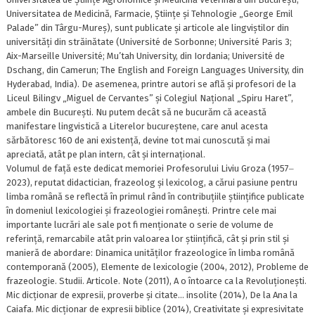
Universitatea de Medicină, Farmacie, Științe și Tehnologie „George Emil
Palade” din Târgu-Mureș), sunt publicate și articole ale lingviștilor din
universități din străinătate (Université de Sorbonne; Université Paris 3;
Aix-Marseille Université; Mu’tah University, din Iordania; Université de
Dschang, din Camerun; The English and Foreign Languages University, din
Hyderabad, India). De asemenea, printre autori se află și profesori de la
Liceul Bilingv „Miguel de Cervantes” și Colegiul Național „Spiru Haret”,
ambele din București. Nu putem decât să ne bucurăm că această
manifestare lingvistică a Literelor bucureștene, care anul acesta
sărbătoresc 160 de ani existență, devine tot mai cunoscută și mai
apreciată, atât pe plan intern, cât și internațional.
Volumul de față este dedicat memoriei Profesorului Liviu Groza (1957‒
2023), reputat didactician, frazeolog și lexicolog, a cărui pasiune pentru
limba română se reflectă în primul rând în contribuțiile științifice publicate
în domeniul lexicologiei și frazeologiei românești. Printre cele mai
importante lucrări ale sale pot fi menționate o serie de volume de
referință, remarcabile atât prin valoarea lor științifică, cât și prin stil și
manieră de abordare: Dinamica unităților frazeologice în limba română
contemporană (2005), Elemente de lexicologie (2004, 2012), Probleme de
frazeologie. Studii. Articole. Note (2011), A o întoarce ca la Revoluționești.
Mic dicționar de expresii, proverbe și citate… insolite (2014), De la Ana la
Caiafa. Mic dicționar de expresii biblice (2014), Creativitate și expresivitate