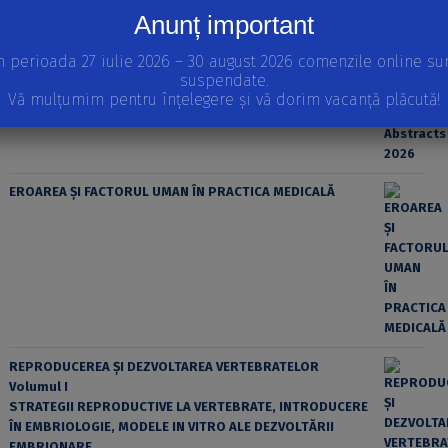
Anunț important
n perioada 27 iulie 2026 – 30 august 2026 comenzile online su
suspendate.
Vă mulțumim pentru înțelegere și vă dorim vacanță plăcută!
EROAREA ȘI FACTORUL UMAN ÎN PRACTICA MEDICALĂ
REPRODUCEREA ȘI DEZVOLTAREA VERTEBRATELOR
Volumul I
STRATEGII REPRODUCTIVE LA VERTEBRATE, INTRODUCERE
ÎN EMBRIOLOGIE, MODELE IN VITRO ALE DEZVOLTĂRII
EMBRIONARE