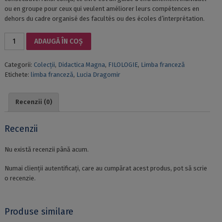
ou en groupe pour ceux qui veulent améliorer leurs compétences en
dehors du cadre organisé des facultés ou des écoles d’interprétation.
Cantitate
ADAUGĂ ÎN COȘ
L’INTERPRÉTATION
CONSÉCUTIVE.
Categorii:
Colecții
,
Didactica Magna
,
FILOLOGIE
,
Limba franceză
THÉORIE
Etichete:
limba franceză
,
Lucia Dragomir
ET
EXERCICES
POUR
Recenzii (0)
LES
ÉTUDIANTS
ROUMAINS
Recenzii
FRANCOPHONES
Nu există recenzii până acum.
Numai clienții autentificați, care au cumpărat acest produs, pot să scrie
o recenzie.
Produse similare