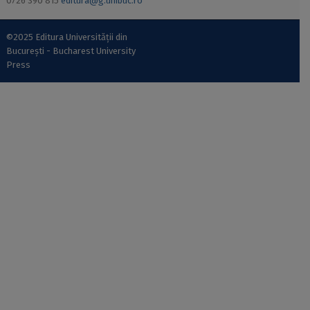
0726 390 815
editura@g.unibuc.ro
©2025 Editura Universității din
București - Bucharest University
Press