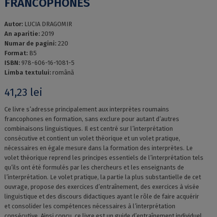
FRANCOPHONES
Autor:
LUCIA DRAGOMIR
An aparitie:
2019
Numar de pagini:
220
Format:
B5
ISBN:
978-606-16-1081-5
Limba textului:
română
41,23
lei
Ce livre s’adresse principalement aux interprètes roumains
francophones en formation, sans exclure pour autant d’autres
combinaisons linguistiques. Il est centré sur l’interprétation
consécutive et contient un volet théorique et un volet pratique,
nécessaires en égale mesure dans la formation des interprètes. Le
volet théorique reprend les principes essentiels de l’interprétation tels
qu’ils ont été formulés par les chercheurs et les enseignants de
l’interprétation. Le volet pratique, la partie la plus substantielle de cet
ouvrage, propose des exercices d’entraînement, des exercices à visée
linguistique et des discours didactiques ayant le rôle de faire acquérir
et consolider les compétences nécessaires à l’interprétation
consécutive. Ainsi conçu, ce livre est un guide d’entraînement individuel