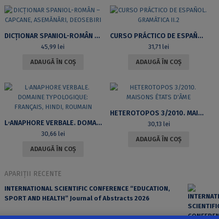
DICȚIONAR SPANIOL-ROMÂN – CAPCANE, ASEMĂNĂRI, DEOSEBIRI
CURSO PRÁCTICO DE ESPAÑOL. GRAMÁTICA II.2
45,99
lei
31,71
lei
ADAUGĂ ÎN COȘ
ADAUGĂ ÎN COȘ
HETEROTOPOS 3/2010. MAISONS ÉTATS D’ÂME
LۥANAPHORE VERBALE. DOMAINE TYPOLOGIQUE: FRANÇAIS, HINDI, ROUMAIN
30,13
lei
30,66
lei
ADAUGĂ ÎN COȘ
ADAUGĂ ÎN COȘ
APARIȚII RECENTE
INTERNATIONAL SCIENTIFIC CONFERENCE “EDUCATION,
SPORT AND HEALTH” Journal of Abstracts 2026