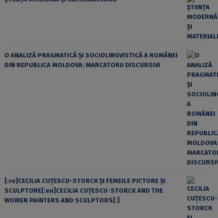
O ANALIZĂ PRAGMATICĂ ȘI SOCIOLINGVISTICĂ A ROMÂNEI
DIN REPUBLICA MOLDOVA: MARCATORII DISCURSIVI
[:ro]CECILIA CUŢESCU-STORCK ŞI FEMEILE PICTORE ŞI
SCULPTORE[:en]CECILIA CUŢESCU-STORCK AND THE
WOMEN PAINTERS AND SCULPTORS[:]