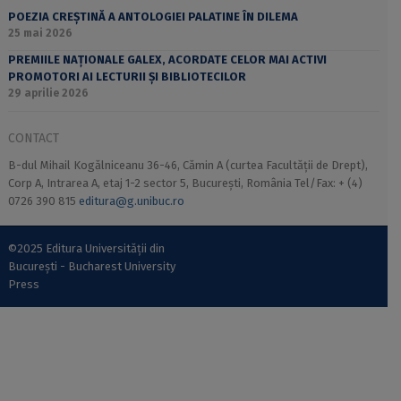
POEZIA CREȘTINĂ A ANTOLOGIEI PALATINE ÎN DILEMA
25 mai 2026
PREMIILE NAȚIONALE GALEX, ACORDATE CELOR MAI ACTIVI
PROMOTORI AI LECTURII ȘI BIBLIOTECILOR
29 aprilie 2026
CONTACT
B-dul Mihail Kogălniceanu 36-46, Cămin A (curtea Facultății de Drept),
Corp A, Intrarea A, etaj 1-2 sector 5, București, România Tel/Fax: + (4)
0726 390 815
editura@g.unibuc.ro
©2025 Editura Universității din
București - Bucharest University
Press