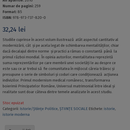
An aparitie:
2010
Numar de pagini:
259
Format:
B5
ISBN:
978-973-737-820-0
32,24
lei
Studiile cuprinse în acest volum ilustrează atât aspectul cantitativ al
modernizării, cât și pe acela legat de schimbarea mentalităților, chiar
dacă decalajul dintre norme și practici a rămas o constantă până la
primul război mondial. În opinia autorilor, mentalitatea reprezintă
suma reprezentărilor pe care membrii unei societăți le au despre ce
este sau ce ar trebui să fie comunitatea în mijlocul căreia trăiesc și
presupune o serie de simboluri și coduri care condiționează acțiunea
indivizilor. Primul modernism medical românesc, transformarea
boierimii Principatelor Române, Universul matrimonial între ideal și
realitate sunt doar câteva dintre temele analizate în acest studiu.
Stoc epuizat
Categorii:
Istorie/Științe Politice
,
ȘTIINȚE SOCIALE
Etichete:
istorie
,
istorie moderna