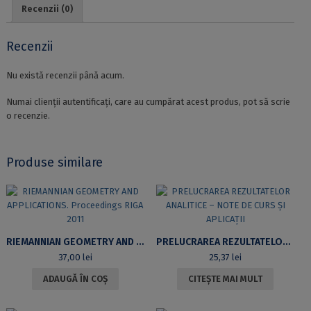
SINTEZĂ:
Recenzii (0)
CAIET
DE
LUCRĂRI
Recenzii
PRACTICE
Nu există recenzii până acum.
Numai clienții autentificați, care au cumpărat acest produs, pot să scrie
o recenzie.
Produse similare
RIEMANNIAN GEOMETRY AND APPLICATIONS. PROCEEDINGS RIGA 2011
PRELUCRAREA REZULTATELOR ANALITICE – NOTE DE CURS ȘI APLICAȚII
37,00
lei
25,37
lei
ADAUGĂ ÎN COȘ
CITEȘTE MAI MULT