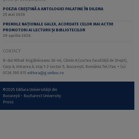
POEZIA CREȘTINĂ A ANTOLOGIEI PALATINE ÎN DILEMA
25 mai 2026
PREMIILE NAȚIONALE GALEX, ACORDATE CELOR MAI ACTIVI
PROMOTORI AI LECTURII ȘI BIBLIOTECILOR
29 aprilie 2026
CONTACT
B-dul Mihail Kogălniceanu 36-46, Cămin A (curtea Facultății de Drept),
Corp A, Intrarea A, etaj 1-2 sector 5, București, România Tel/Fax: + (4)
0726 390 815
editura@g.unibuc.ro
©2025 Editura Universității din
București - Bucharest University
Press