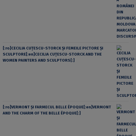
[:ro]CECILIA CUŢESCU-STORCK ŞI FEMEILE PICTORE ŞI
SCULPTORE[:en]CECILIA CUŢESCU-STORCK AND THE
WOMEN PAINTERS AND SCULPTORS[:]
[:ro]VERMONT ȘI FARMECUL BELLE ÉPOQUE[:en]VERMONT
AND THE CHARM OF THE BELLE ÉPOQUE[:]