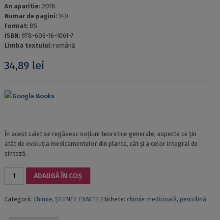
An aparitie:
2018
Numar de pagini:
140
Format:
B5
ISBN:
978-606-16-1061-7
Limba textului:
română
34,89
lei
Google Books
În acest caiet se regăsesc noțiuni teoretice generale, aspecte ce țin
atât de evoluția medicamentelor din plante, cât și a celor integral de
sinteză.
Cantitate
ADAUGĂ ÎN COȘ
MEDICAMENTE
NATURALE
Categorii:
Chimie
,
ȘTIINȚE EXACTE
Etichete:
chimie medicinală
,
penicilină
ȘI
DE