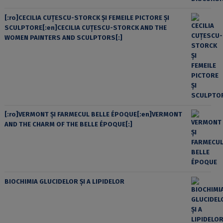
[:ro]CECILIA CUŢESCU-STORCK ŞI FEMEILE PICTORE ŞI
SCULPTORE[:en]CECILIA CUŢESCU-STORCK AND THE
WOMEN PAINTERS AND SCULPTORS[:]
[:ro]VERMONT ȘI FARMECUL BELLE ÉPOQUE[:en]VERMONT
AND THE CHARM OF THE BELLE ÉPOQUE[:]
BIOCHIMIA GLUCIDELOR ȘI A LIPIDELOR