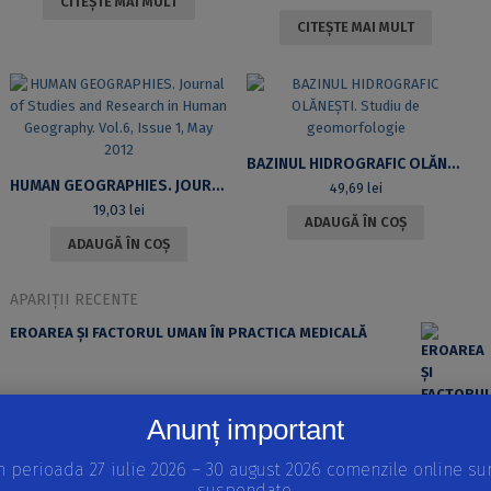
CITEȘTE MAI MULT
CITEȘTE MAI MULT
BAZINUL HIDROGRAFIC OLĂNEȘTI. STUDIU DE GEOMORFOLOGIE
HUMAN GEOGRAPHIES. JOURNAL OF STUDIES AND RESEARCH IN HUMAN GEOGRAPHY. VOL.6, ISSUE 1, MAY 2012
49,69
lei
19,03
lei
ADAUGĂ ÎN COȘ
ADAUGĂ ÎN COȘ
APARIȚII RECENTE
EROAREA ȘI FACTORUL UMAN ÎN PRACTICA MEDICALĂ
Anunț important
n perioada 27 iulie 2026 – 30 august 2026 comenzile online su
suspendate.