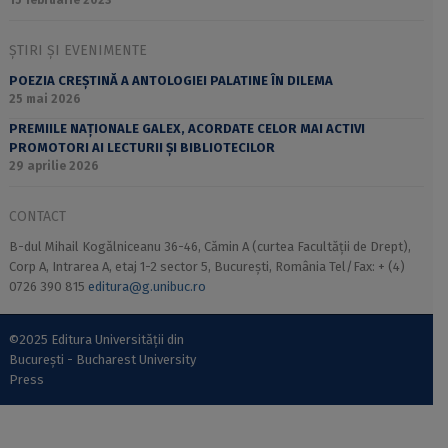
15 februarie 2023
ȘTIRI ȘI EVENIMENTE
POEZIA CREȘTINĂ A ANTOLOGIEI PALATINE ÎN DILEMA
25 mai 2026
PREMIILE NAȚIONALE GALEX, ACORDATE CELOR MAI ACTIVI
PROMOTORI AI LECTURII ȘI BIBLIOTECILOR
29 aprilie 2026
CONTACT
B-dul Mihail Kogălniceanu 36-46, Cămin A (curtea Facultății de Drept),
Corp A, Intrarea A, etaj 1-2 sector 5, București, România Tel/Fax: + (4)
0726 390 815
editura@g.unibuc.ro
©2025 Editura Universității din
București - Bucharest University
Press