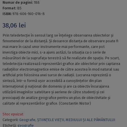
Numar de pagini:
188
Format:
B5
ISBN:
978-606-160-016-8
38,06
lei
Prin teledetecție în sensul larg se înțelege observarea obiectelor și
fenomenelor de la distanță. Și deoarece distanța de observare poate fi
mai mare în cazul unor instrumente mai performante, care pot
investiga obiecte mici, s-a ajuns astăzi, la situația ca o serie de
măsurători de la suprafața terestră să fie realizate din spațiu. Pe scurt,
teledetecția realizează reprezentări grafice ale obiectelor prin captarea
radiațiilor electromagnetice emise de către acestea în mod natural sau
artificial prin folosirea unei surse de radiații. Lucrarea reprezintă o
sinteză, într-o formă ușor accesibilă a cunoștințelor din plan
internațional și național din domeniu și are ca obiectiv încurajarea
utilizării imaginilor satelitare și aeriene de către studenți și cei
preocupați de analize geografice pentru un plus de obiectivitate și
calitate al reprezentărilor grafice. (Constantin Nistor)
Stoc epuizat
Categorii:
Geografie
,
ȘTIINȚELE VIEȚII, MEDIULUI ȘI ALE PĂMÂNTULUI
Etichetă:
geografie