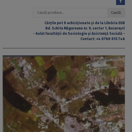
Caută
Caută
după:
Cărțile pot fi achiziționate și de la Librăria EUB
Bd. Schitu Măgureanu nr. 9, sector 1, București
- holul Facultății de Sociologie și Asistență Socială -
Contact:
+4 0760 013 746