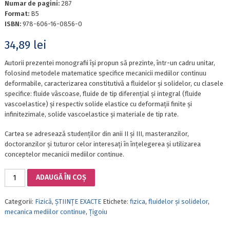
Numar de pagini:
287
Format:
B5
ISBN:
978-606-16-0856-0
34,89
lei
Autorii prezentei monografii își propun să prezinte, într-un cadru unitar,
folosind metodele matematice specifice mecanicii mediilor continuu
deformabile, caracterizarea constitutivă a fluidelor și solidelor, cu clasele
specifice: fluide vâscoase, fluide de tip diferențial și integral (fluide
vascoelastice) și respectiv solide elastice cu deformații finite și
infinitezimale, solide vascoelastice și materiale de tip rate.
Cartea se adresează studenților din anii II și III, masteranzilor,
doctoranzilor și tuturor celor interesați în înțelegerea și utilizarea
conceptelor mecanicii mediilor continue.
Cantitate
ADAUGĂ ÎN COȘ
REOLOGIE
Categorii:
Fizică
,
ȘTIINȚE EXACTE
Etichete:
fizica
,
fluidelor și solidelor
,
mecanica mediilor continue
,
Ţigoiu