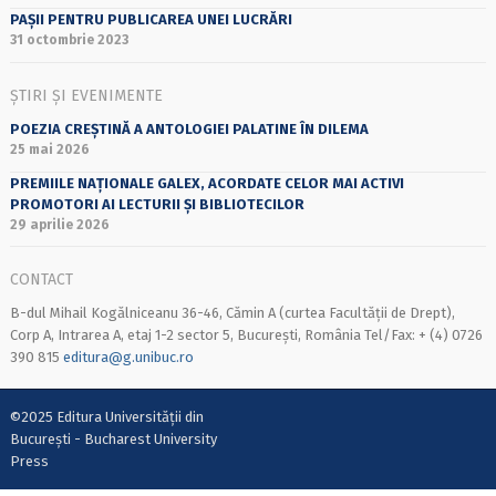
PAȘII PENTRU PUBLICAREA UNEI LUCRĂRI
31 octombrie 2023
ȘTIRI ȘI EVENIMENTE
POEZIA CREȘTINĂ A ANTOLOGIEI PALATINE ÎN DILEMA
25 mai 2026
PREMIILE NAȚIONALE GALEX, ACORDATE CELOR MAI ACTIVI
PROMOTORI AI LECTURII ȘI BIBLIOTECILOR
29 aprilie 2026
CONTACT
B-dul Mihail Kogălniceanu 36-46, Cămin A (curtea Facultății de Drept),
Corp A, Intrarea A, etaj 1-2 sector 5, București, România Tel/Fax: + (4) 0726
390 815
editura@g.unibuc.ro
©2025 Editura Universității din
București - Bucharest University
Press