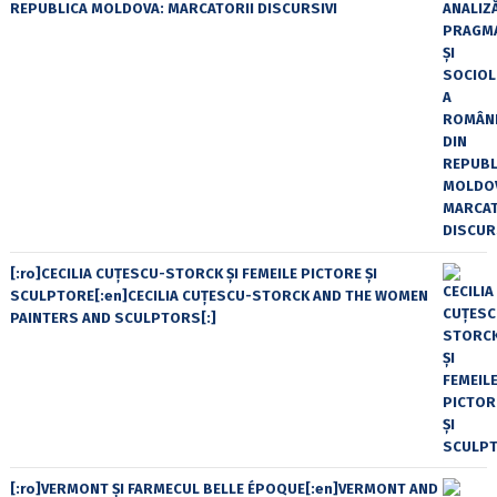
REPUBLICA MOLDOVA: MARCATORII DISCURSIVI
[:ro]CECILIA CUŢESCU-STORCK ŞI FEMEILE PICTORE ŞI
SCULPTORE[:en]CECILIA CUŢESCU-STORCK AND THE WOMEN
PAINTERS AND SCULPTORS[:]
[:ro]VERMONT ȘI FARMECUL BELLE ÉPOQUE[:en]VERMONT AND