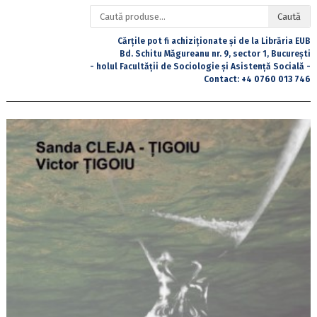
Caută
Caută
după:
Cărțile pot fi achiziționate și de la Librăria EUB
Bd. Schitu Măgureanu nr. 9, sector 1, București
- holul Facultății de Sociologie și Asistență Socială -
Contact:
+4 0760 013 746