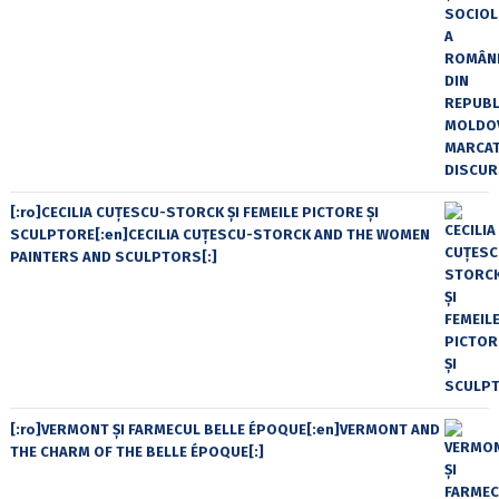
[:ro]CECILIA CUŢESCU-STORCK ŞI FEMEILE PICTORE ŞI
SCULPTORE[:en]CECILIA CUŢESCU-STORCK AND THE WOMEN
PAINTERS AND SCULPTORS[:]
[:ro]VERMONT ȘI FARMECUL BELLE ÉPOQUE[:en]VERMONT AND
THE CHARM OF THE BELLE ÉPOQUE[:]