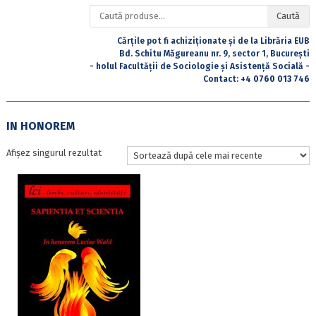
Caută
Caută
după:
Cărțile pot fi achiziționate și de la Librăria EUB
Bd. Schitu Măgureanu nr. 9, sector 1, București
- holul Facultății de Sociologie și Asistență Socială -
Contact:
+4 0760 013 746
IN HONOREM
Afișez singurul rezultat