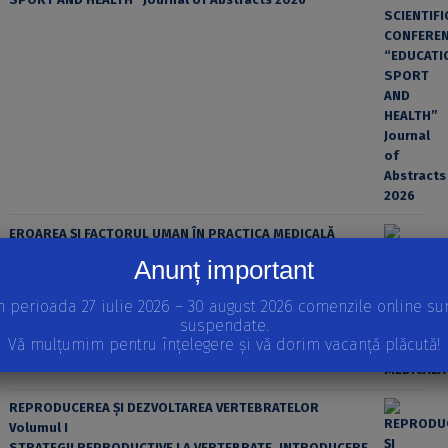
EROAREA ȘI FACTORUL UMAN ÎN PRACTICA MEDICALĂ
Anunț important
n perioada 27 iulie 2026 – 30 august 2026 comenzile online su
suspendate.
Vă mulțumim pentru înțelegere și vă dorim vacanță plăcută!
REPRODUCEREA ȘI DEZVOLTAREA VERTEBRATELOR
Volumul I
STRATEGII REPRODUCTIVE LA VERTEBRATE, INTRODUCERE