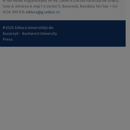
B-dul Mihail Kogălniceanu 36-46, Cămin A (curtea Facultății de Drept),
Corp A, Intrarea A, etaj 1-2 sector 5, București, România Tel/Fax: + (4)
0726 390 815
editura@g.unibuc.ro
©2025 Editura Universității din
București - Bucharest University
Press