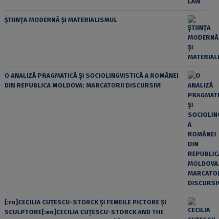
ȘTIINȚA MODERNĂ ȘI MATERIALISMUL
O ANALIZĂ PRAGMATICĂ ȘI SOCIOLINGVISTICĂ A ROMÂNEI
DIN REPUBLICA MOLDOVA: MARCATORII DISCURSIVI
[:ro]CECILIA CUŢESCU-STORCK ŞI FEMEILE PICTORE ŞI
SCULPTORE[:en]CECILIA CUŢESCU-STORCK AND THE