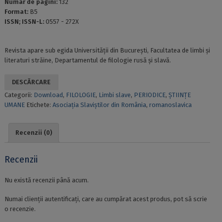
Numar de pagini:
132
Format:
B5
ISSN; ISSN-L:
0557 - 272X
Revista apare sub egida Universității din Bucureşti, Facultatea de limbi şi
literaturi străine, Departamentul de filologie rusă şi slavă.
DESCĂRCARE
Categorii:
Download
,
FILOLOGIE
,
Limbi slave
,
PERIODICE
,
ȘTIINȚE
UMANE
Etichete:
Asociația Slaviștilor din România
,
romanoslavica
Recenzii (0)
Recenzii
Nu există recenzii până acum.
Numai clienții autentificați, care au cumpărat acest produs, pot să scrie
o recenzie.