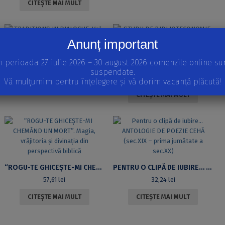
CITEȘTE MAI MULT
Anunț important
TRADITIONS IN DIALOGUE. VOL. 3/2011
n perioada 27 iulie 2026 – 30 august 2026 comenzile online su
STUDII DE BIBLIOTECONOMIE ȘI ȘTIINȚA INFORMĂRII, NR. 15/2011
44,40
lei
suspendate.
34,36
lei
Vă mulțumim pentru înțelegere și vă dorim vacanță plăcută!
ADAUGĂ ÎN COȘ
CITEȘTE MAI MULT
“ROGU-TE GHICEȘTE-MI CHEMÂND UN MORT”. MAGIA, VRĂJITORIA ȘI DIVINAȚIA DIN PERSPECTIVĂ BIBLICĂ
PENTRU O CLIPĂ DE IUBIRE… ANTOLOGIE DE POEZIE CEHĂ (SEC.XIX – PRIMA JUMĂTATE A SEC.XX)
57,61
lei
32,24
lei
CITEȘTE MAI MULT
CITEȘTE MAI MULT