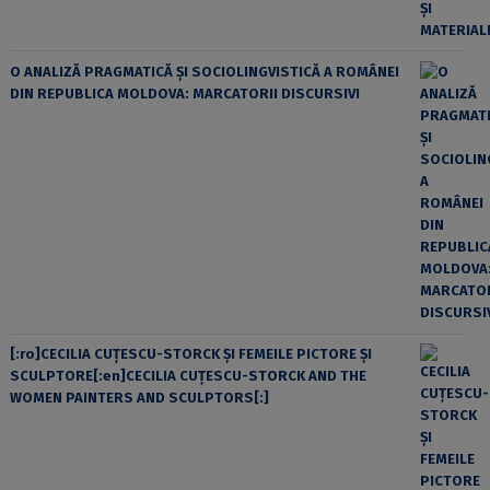
O ANALIZĂ PRAGMATICĂ ȘI SOCIOLINGVISTICĂ A ROMÂNEI
DIN REPUBLICA MOLDOVA: MARCATORII DISCURSIVI
[:ro]CECILIA CUŢESCU-STORCK ŞI FEMEILE PICTORE ŞI
SCULPTORE[:en]CECILIA CUŢESCU-STORCK AND THE
WOMEN PAINTERS AND SCULPTORS[:]