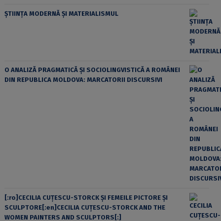
ȘTIINȚA MODERNĂ ȘI MATERIALISMUL
O ANALIZĂ PRAGMATICĂ ȘI SOCIOLINGVISTICĂ A ROMÂNEI
DIN REPUBLICA MOLDOVA: MARCATORII DISCURSIVI
[:ro]CECILIA CUŢESCU-STORCK ŞI FEMEILE PICTORE ŞI
SCULPTORE[:en]CECILIA CUŢESCU-STORCK AND THE
WOMEN PAINTERS AND SCULPTORS[:]