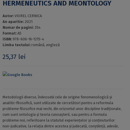
HERMENEUTICS AND MEONTOLOGY
Autor:
VIOREL CERNICA
An aparitie:
2021
Numar de pagini:
354
Format:
A5
ISBN:
978-606-16-1215-4
Limba textului:
română, engleză
25,37
lei
Google Books
Metodologii diverse, îndeosebi cele de origine fenomenologică și
analitic-filosofică, sunt utilizate de cercetători pentru a reformula
probleme filosofice mai vechi, din orizontul unor discipline tradiționale,
cum sunt ontologia și teoria cunoașterii, sau pentru a formula
probleme noi, referitoare la statutul experiențelor și conținuturilor
non-judicative, la relația dintre acestea și judecată, conștiință, adevăr,