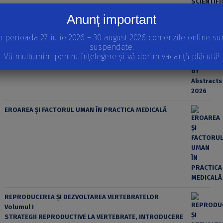
Anunț important
n perioada 27 iulie 2026 – 30 august 2026 comenzile online su
suspendate.
Vă mulțumim pentru înțelegere și vă dorim vacanță plăcută!
EROAREA ȘI FACTORUL UMAN ÎN PRACTICA MEDICALĂ
REPRODUCEREA ȘI DEZVOLTAREA VERTEBRATELOR
Volumul I
STRATEGII REPRODUCTIVE LA VERTEBRATE, INTRODUCERE