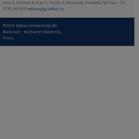
Corp A, Intrarea A, etaj 1-2 sector 5, București, România Tel/Fax: + (4)
0726 390 815
editura@g.unibuc.ro
©2025 Editura Universității din
București - Bucharest University
Press