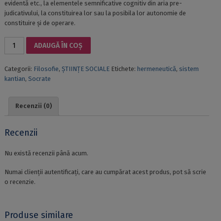
evidentă etc., la elementele semnificative cognitiv din aria pre-
judicativului, la constituirea lor sau la posibila lor autonomie de
constituire și de operare.
Cantitate
ADAUGĂ ÎN COȘ
STUDII
ÎN
Categorii:
Filosofie
,
ȘTIINȚE SOCIALE
Etichete:
hermeneutică
,
sistem
HERMENEUTICA
kantian
,
Socrate
PRE-
JUDICATIVĂ
ȘI
Recenzii (0)
MEONTOLOGIE.
VOL.
5;
Recenzii
STUDIES
IN
Nu există recenzii până acum.
THE
PRE-
Numai clienții autentificați, care au cumpărat acest produs, pot să scrie
JUDICATIVE
o recenzie.
HERMENEUTICS
AND
MEONTOLOGY
Produse similare