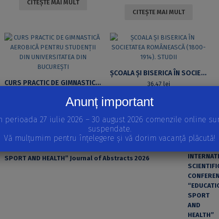
CITEȘTE MAI MULT
CITEȘTE MAI MULT
ȘCOALA ȘI BISERICA ÎN SOCIETATEA ROMÂNEASCĂ (1800-1914). STUDII
CURS PRACTIC DE GIMNASTICĂ AEROBICĂ PENTRU STUDENȚII DIN UNIVERSITATEA DIN BUCUREȘTI
36,47
lei
27,49
lei
Anunț important
CITEȘTE MAI MULT
ADAUGĂ ÎN COȘ
n perioada 27 iulie 2026 – 30 august 2026 comenzile online su
suspendate.
APARIȚII RECENTE
Vă mulțumim pentru înțelegere și vă dorim vacanță plăcută!
INTERNATIONAL SCIENTIFIC CONFERENCE “EDUCATION,
SPORT AND HEALTH” Journal of Abstracts 2026