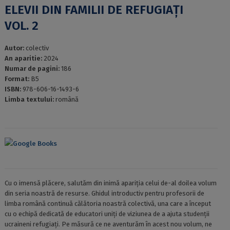
ELEVII DIN FAMILII DE REFUGIAȚI
VOL. 2
Autor:
colectiv
An aparitie:
2024
Numar de pagini:
186
Format:
B5
ISBN:
978-606-16-1493-6
Limba textului:
română
Google Books
Cu o imensă plăcere, salutăm din inimă apariția celui de-al doilea volum
din seria noastră de resurse. Ghidul introductiv pentru profesorii de
limba română continuă călătoria noastră colectivă, una care a început
cu o echipă dedicată de educatori uniți de viziunea de a ajuta studenții
ucraineni refugiați. Pe măsură ce ne aventurăm în acest nou volum, ne