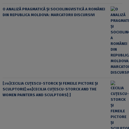
O ANALIZĂ PRAGMATICĂ ȘI SOCIOLINGVISTICĂ A ROMÂNEI
DIN REPUBLICA MOLDOVA: MARCATORII DISCURSIVI
[:ro]CECILIA CUŢESCU-STORCK ŞI FEMEILE PICTORE ŞI
SCULPTORE[:en]CECILIA CUŢESCU-STORCK AND THE
WOMEN PAINTERS AND SCULPTORS[:]