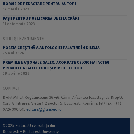
NORME DE REDACTARE PENTRU AUTORI
17 martie 2023
PAȘII PENTRU PUBLICAREA UNEI LUCRĂRI
31 octombrie 2023
ȘTIRI ȘI EVENIMENTE
POEZIA CREȘTINĂ A ANTOLOGIEI PALATINE ÎN DILEMA
25 mai 2026
PREMIILE NAȚIONALE GALEX, ACORDATE CELOR MAI ACTIVI
PROMOTORI AI LECTURII ȘI BIBLIOTECILOR
29 aprilie 2026
CONTACT
B-dul Mihail Kogălniceanu 36-46, Cămin A (curtea Facultății de Drept),
Corp A, Intrarea A, etaj 1-2 sector 5, București, România Tel/Fax: + (4)
0726 390 815
editura@g.unibuc.ro
©2025 Editura Universității din
București - Bucharest University