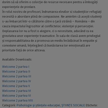
dorim să vă oferim o colecție de resurse necesare pentru a îmbogăți
experiențele de predare.
În rolul nostru de profesori, îndrumarea elevilor si studenților refugiați
necesită o abordare plină de compasiune. Ne amintim că acești studenți
s-au îmbarcat într-o călătorie către o țară străină – România – din
cauza impactului îngrozitor al conflictelor, violenței și persecuției.
Deplasarea lor nu a fost o alegere, ci o necesitate, aducând cu ea
greutatea unor experiențe traumatice. În sala de clasă avem privilegiul
și responsabilitatea de a promova un mediu înrădăcinat în empatie și
conexiune umană, înțelegând că bunăstarea lor emoțională are
prioritate față de orice altceva.
Available Downloads:
Welcome 2 partea I
Welcome 2 partea II
Welcome 2 partea III
Welcome 2 partea IV
Welcome 2 partea V
Welcome 2 partea VI
Welcome 2 partea VI
Welcome 2 partea VIII
Categorii:
Psihologie și științele educației
,
ȘTIINȚE SOCIALE
Etichete: