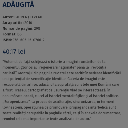
ADĂUGITĂ
Autor:
LAURENŢIU VLAD
An aparitie:
2016
Numar de pagini:
298
Format:
B5
ISBN:
978-606-16-0766-2
40,17
lei
“Volumul de față schițează o istorie a imaginii românilor, de la
momentul glorios al ,,regenerării naționale” până la ,,revoluția
carlistă”. Montajul din paginile revistei este recitit în vederea identificării
unui potențial de semnificație identitar. Galeria de imagini este
recuperată din arhive, aducând la suprafață sunetele unei Românii care
a fost. Traseul cartografiat de Laurențiu Vlad se intersectează, în
nenumărate ocazii, cu cel al istoriei mentalităților și al istoriei politice.
,,Europenizarea”, ca proces de aculturație, sincronizarea, în termeni
lovinescieni, operațiunea de promovare, propaganda interbelică sunt
toate realități decupabile în paginile cărții, ca și în anexele documentare,
reunind cele mai importante texte analizate de autor.”