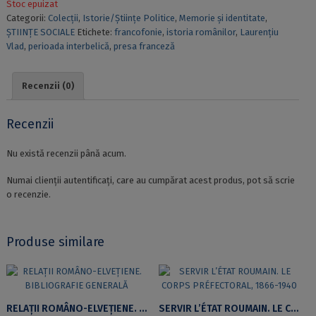
Stoc epuizat
Categorii:
Colecții
,
Istorie/Științe Politice
,
Memorie și identitate
,
ȘTIINȚE SOCIALE
Etichete:
francofonie
,
istoria românilor
,
Laurenţiu
Vlad
,
perioada interbelică
,
presa franceză
Recenzii (0)
Recenzii
Nu există recenzii până acum.
Numai clienții autentificați, care au cumpărat acest produs, pot să scrie
o recenzie.
Produse similare
RELAȚII ROMÂNO-ELVEȚIENE. BIBLIOGRAFIE GENERALĂ
SERVIR L’ÉTAT ROUMAIN. LE CORPS PRÉFECTORAL, 1866-1940