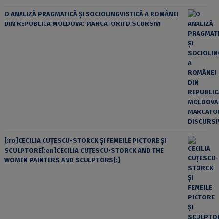
O ANALIZĂ PRAGMATICĂ ȘI SOCIOLINGVISTICĂ A ROMÂNEI
DIN REPUBLICA MOLDOVA: MARCATORII DISCURSIVI
[:ro]CECILIA CUŢESCU-STORCK ŞI FEMEILE PICTORE ŞI
SCULPTORE[:en]CECILIA CUŢESCU-STORCK AND THE
WOMEN PAINTERS AND SCULPTORS[:]