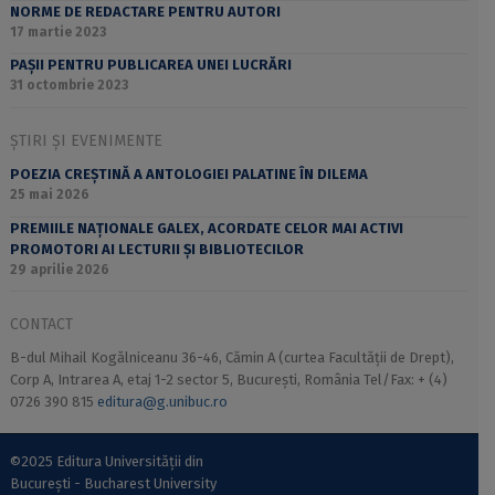
NORME DE REDACTARE PENTRU AUTORI
17 martie 2023
PAȘII PENTRU PUBLICAREA UNEI LUCRĂRI
31 octombrie 2023
ȘTIRI ȘI EVENIMENTE
POEZIA CREȘTINĂ A ANTOLOGIEI PALATINE ÎN DILEMA
25 mai 2026
PREMIILE NAȚIONALE GALEX, ACORDATE CELOR MAI ACTIVI
PROMOTORI AI LECTURII ȘI BIBLIOTECILOR
29 aprilie 2026
CONTACT
B-dul Mihail Kogălniceanu 36-46, Cămin A (curtea Facultății de Drept),
Corp A, Intrarea A, etaj 1-2 sector 5, București, România Tel/Fax: + (4)
0726 390 815
editura@g.unibuc.ro
©2025 Editura Universității din
București - Bucharest University