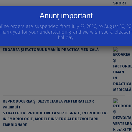
Anunț important
line orders are suspended from July 27, 2026, to August 30, 20
Thank you for your understanding, and we wish you a pleasan
holiday!
EROAREA ȘI FACTORUL UMAN ÎN PRACTICA MEDICALĂ
REPRODUCEREA ȘI DEZVOLTAREA VERTEBRATELOR
Volumul I
STRATEGII REPRODUCTIVE LA VERTEBRATE, INTRODUCERE
ÎN EMBRIOLOGIE, MODELE IN VITRO ALE DEZVOLTĂRII
EMBRIONARE