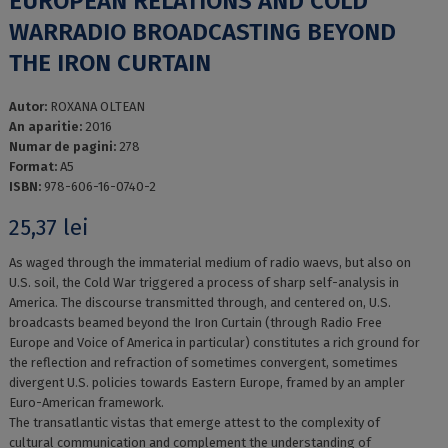
EUROPEAN RELATIONS AND COLD
WARRADIO BROADCASTING BEYOND
THE IRON CURTAIN
Autor:
ROXANA OLTEAN
An aparitie:
2016
Numar de pagini:
278
Format:
A5
ISBN:
978-606-16-0740-2
25,37
lei
As waged through the immaterial medium of radio waevs, but also on
U.S. soil, the Cold War triggered a process of sharp self-analysis in
America. The discourse transmitted through, and centered on, U.S.
broadcasts beamed beyond the Iron Curtain (through Radio Free
Europe and Voice of America in particular) constitutes a rich ground for
the reflection and refraction of sometimes convergent, sometimes
divergent U.S. policies towards Eastern Europe, framed by an ampler
Euro-American framework.
The transatlantic vistas that emerge attest to the complexity of
cultural communication and complement the understanding of