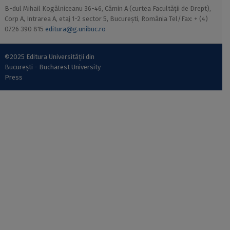
B-dul Mihail Kogălniceanu 36-46, Cămin A (curtea Facultății de Drept),
Corp A, Intrarea A, etaj 1-2 sector 5, București, România Tel/Fax: + (4)
0726 390 815
editura@g.unibuc.ro
©2025 Editura Universității din
București - Bucharest University
Press