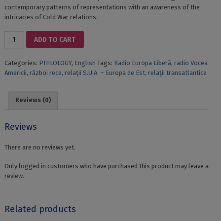
contemporary patterns of representations with an awareness of the
intricacies of Cold War relations.
TRANSATLANTIC
ADD TO CART
VISTAS.
PATTERNS
Categories:
PHILOLOGY
,
English
Tags:
Radio Europa Liberă
,
radio Vocea
OF
Americii
,
război rece
,
relaţii S.U.A. – Europa de Est
,
relaţii transatlantice
PERCEPTION,
U.S.
–
Reviews (0)
EASTERN
EUROPEAN
RELATIONS
Reviews
AND
COLD
There are no reviews yet.
WARRADIO
BROADCASTING
Only logged in customers who have purchased this product may leave a
BEYOND
review.
THE
IRON
CURTAIN
Related products
quantity