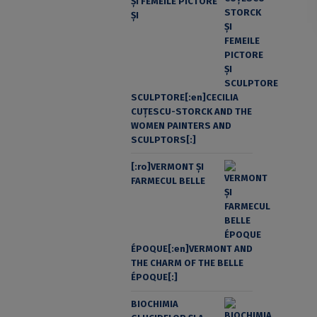
ŞI FEMEILE PICTORE
ŞI
SCULPTORE[:en]CECILIA
CUŢESCU-STORCK AND THE
WOMEN PAINTERS AND
SCULPTORS[:]
[:ro]VERMONT ȘI
FARMECUL BELLE
ÉPOQUE[:en]VERMONT AND
THE CHARM OF THE BELLE
ÉPOQUE[:]
BIOCHIMIA