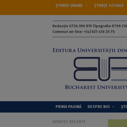
ȘTIINȚE UMANE
ȘTIINȚE SOCIALE
Redacție 0726 390 815 Tipografie 0799 210
Comenzi on-line: +(4) 021 410 25 75
PRIMA PAGINĂ
DESPRE NOI
ȘTI
APARIȚII RECENTE