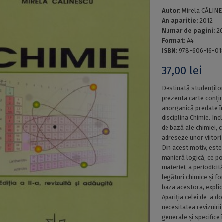
Autor:
Mirela CĂLIN
An aparitie:
2012
Numar de pagini:
2
Format:
A4
ISBN:
978-606-16-01
37,00
lei
Destinată studenților
prezenta carte conțin
anorganică predate în
disciplina Chimie. Inc
de bază ale chimiei, c
adreseze unor viitori 
Din acest motiv, est
manieră logică, ce po
materiei, a periodicit
legături chimice și fo
baza acestora, explic
Apariția celei de-a do
necesitatea revizuirii
generale și specifice