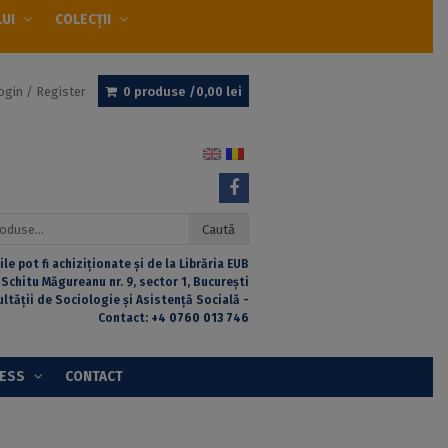
LUI
COLECȚII
ogin / Register
0 produse /
0,00
lei
Caută
ile pot fi achiziționate și de la Librăria EUB
 Schitu Măgureanu nr. 9, sector 1, București
ultății de Sociologie și Asistență Socială -
Contact:
+4 0760 013 746
CESS
CONTACT