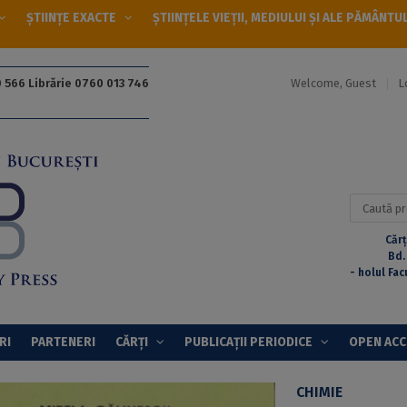
ȘTIINȚE EXACTE
ȘTIINȚELE VIEȚII, MEDIULUI ȘI ALE PĂMÂNTU
Welcome, Guest
L
 566 Librărie 0760 013 746
Caută
după:
Cărț
Bd.
- holul Fac
RI
PARTENERI
CĂRȚI
PUBLICAȚII PERIODICE
OPEN AC
CHIMIE