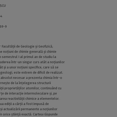
ESCU
64
89-9
 Facultății de Geologie și Geofizică,
e noțiuni de chimie generală și chimie
 semestrul I al primul an de studiu la
luderea într-un singur curs atât a noțiunilor
ât și a unor noțiuni specifice, care să se
geologi, este extrem de dificil de realizat.
e absolut necesar a prezenta chimia într-o
rnește de la înțelegerea structurii
ății proprietăților atomilor, continuând cu
rțe de interacție intermoleculare și, pe
area reactivității chimice a elementelor.
ua ediții a cărții a fost impusă de
 și actualizării permanente a noțiunilor
 în orice știință exactă. Cartea răspunde