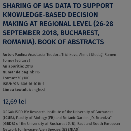
SHARING OF IAS DATA TO SUPPORT
KNOWLEDGE‑BASED DECISION
MAKING AT REGIONAL LEVEL (26‑28
SEPTEMBER 2018, BUCHAREST,
ROMANIA). BOOK OF ABSTRACTS
Autor:
Paulina Anastasiu, Teodora Trichkova, Ahmet Uludağ, Rumen
Tomov (editors)
An aparitie:
2018
Numar de pagini:
116
Format:
70/100
ISBN:
978-606-16-1018-1
Limba textului:
engleză
12,69
lei
ORGANISED BY: Research Institute of the University of Bucharest
(
ICUB
), Faculty of Biology (
FB
) and Botanic Garden „D. Brandza”
(
GBDB
) of the University of Bucharest (U
B
); East and South European
Network for Invasive Alien Species (
ESENIAS
);