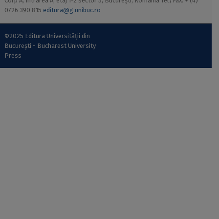
Corp A, Intrarea A, etaj 1-2 sector 5, București, România Tel/Fax: + (4)
0726 390 815
editura@g.unibuc.ro
©2025 Editura Universității din
București - Bucharest University
Press