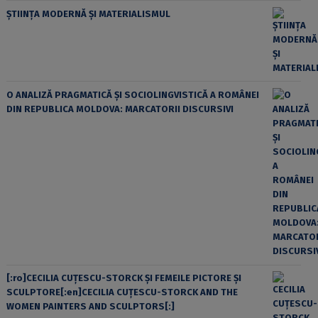
ȘTIINȚA MODERNĂ ȘI MATERIALISMUL
O ANALIZĂ PRAGMATICĂ ȘI SOCIOLINGVISTICĂ A ROMÂNEI
DIN REPUBLICA MOLDOVA: MARCATORII DISCURSIVI
[:ro]CECILIA CUŢESCU-STORCK ŞI FEMEILE PICTORE ŞI
SCULPTORE[:en]CECILIA CUŢESCU-STORCK AND THE
WOMEN PAINTERS AND SCULPTORS[:]