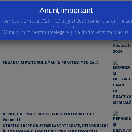
Anunț important
n perioada 27 iulie 2026 – 30 august 2026 comenzile online su
suspendate.
Vă mulțumim pentru înțelegere și vă dorim vacanță plăcută!
EROAREA ȘI FACTORUL UMAN ÎN PRACTICA MEDICALĂ
REPRODUCEREA ȘI DEZVOLTAREA VERTEBRATELOR
Volumul I
STRATEGII REPRODUCTIVE LA VERTEBRATE, INTRODUCERE
ÎN EMBRIOLOGIE, MODELE IN VITRO ALE DEZVOLTĂRII