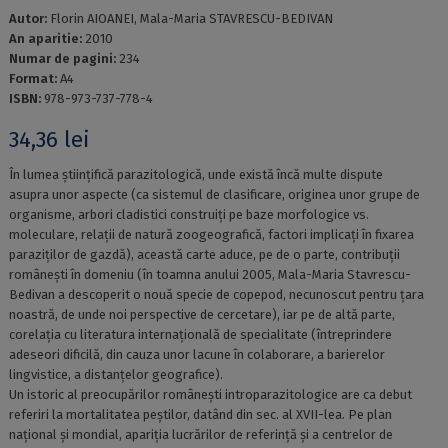
Autor:
Florin AIOANEI, Mala-Maria STAVRESCU-BEDIVAN
An aparitie:
2010
Numar de pagini:
234
Format:
A4
ISBN:
978-973-737-778-4
34,36
lei
În lumea științifică parazitologică, unde există încă multe dispute
asupra unor aspecte (ca sistemul de clasificare, originea unor grupe de
organisme, arbori cladistici construiți pe baze morfologice vs.
moleculare, relații de natură zoogeografică, factori implicați în fixarea
paraziților de gazdă), această carte aduce, pe de o parte, contribuții
românești în domeniu (în toamna anului 2005, Mala-Maria Stavrescu-
Bedivan a descoperit o nouă specie de copepod, necunoscut pentru țara
noastră, de unde noi perspective de cercetare), iar pe de altă parte,
corelația cu literatura internațională de specialitate (întreprindere
adeseori dificilă, din cauza unor lacune în colaborare, a barierelor
lingvistice, a distanțelor geografice).
Un istoric al preocupărilor românești introparazitologice are ca debut
referiri la mortalitatea peștilor, datând din sec. al XVII-lea. Pe plan
național și mondial, apariția lucrărilor de referință și a centrelor de