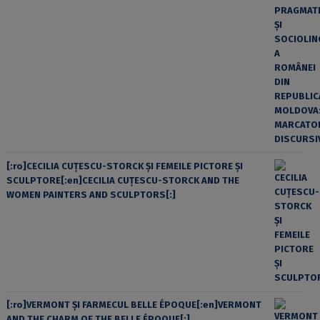
[:ro]CECILIA CUŢESCU-STORCK ŞI FEMEILE PICTORE ŞI
SCULPTORE[:en]CECILIA CUŢESCU-STORCK AND THE
WOMEN PAINTERS AND SCULPTORS[:]
[:ro]VERMONT ȘI FARMECUL BELLE ÉPOQUE[:en]VERMONT
AND THE CHARM OF THE BELLE ÉPOQUE[:]