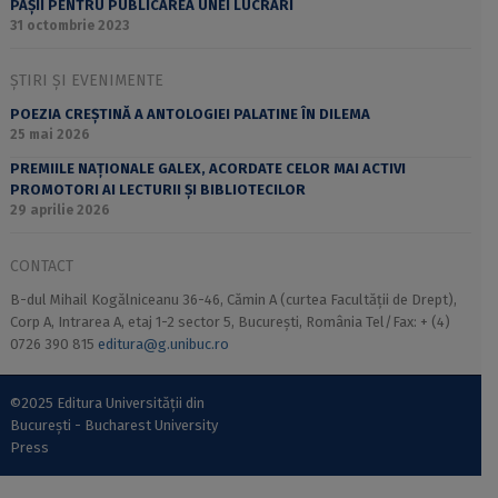
PAȘII PENTRU PUBLICAREA UNEI LUCRĂRI
31 octombrie 2023
ȘTIRI ȘI EVENIMENTE
POEZIA CREȘTINĂ A ANTOLOGIEI PALATINE ÎN DILEMA
25 mai 2026
PREMIILE NAȚIONALE GALEX, ACORDATE CELOR MAI ACTIVI
PROMOTORI AI LECTURII ȘI BIBLIOTECILOR
29 aprilie 2026
CONTACT
B-dul Mihail Kogălniceanu 36-46, Cămin A (curtea Facultății de Drept),
Corp A, Intrarea A, etaj 1-2 sector 5, București, România Tel/Fax: + (4)
0726 390 815
editura@g.unibuc.ro
©2025 Editura Universității din
București - Bucharest University
Press