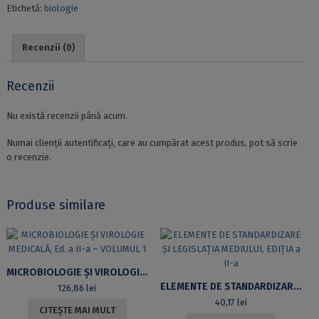
Etichetă:
biologie
A
UNOR
GRUPE
Recenzii (0)
DE
PARAZIȚI
LA
Recenzii
SPECII
DE
Nu există recenzii până acum.
PEȘTI
DULCICOLI
Numai clienții autentificați, care au cumpărat acest produs, pot să scrie
DIN
o recenzie.
FAUNA
ROMÂNIEI
Produse similare
MICROBIOLOGIE ȘI VIROLOGIE MEDICALĂ, ED. A II-A – VOLUMUL 1
ELEMENTE DE STANDARDIZARE ȘI LEGISLAȚIA MEDIULUI, EDIȚIA A II-A
126,86
lei
40,17
lei
CITEȘTE MAI MULT