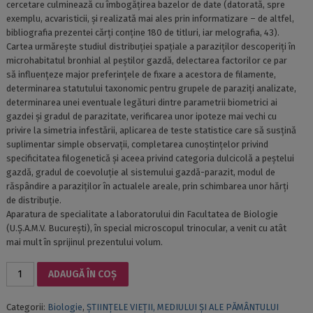
cercetare culminează cu îmbogățirea bazelor de date (datorată, spre
exemplu, acvaristicii, și realizată mai ales prin informatizare – de altfel,
bibliografia prezentei cărți conține 180 de titluri, iar melografia, 43).
Cartea urmărește studiul distribuției spațiale a paraziților descoperiți în
microhabitatul bronhial al peștilor gazdă, delectarea factorilor ce par
să influențeze major preferințele de fixare a acestora de filamente,
determinarea statutului taxonomic pentru grupele de paraziți analizate,
determinarea unei eventuale legături dintre parametrii biometrici ai
gazdei și gradul de parazitate, verificarea unor ipoteze mai vechi cu
privire la simetria infestării, aplicarea de teste statistice care să susțină
suplimentar simple observații, completarea cunoștințelor privind
specificitatea filogenetică și aceea privind categoria dulcicolă a peștelui
gazdă, gradul de coevoluție al sistemului gazdă-parazit, modul de
răspândire a paraziților în actualele areale, prin schimbarea unor hărți
de distribuție.
Aparatura de specialitate a laboratorului din Facultatea de Biologie
(U.Ș.A.M.V. București), în special microscopul trinocular, a venit cu atât
mai mult în sprijinul prezentului volum.
Cantitate
ADAUGĂ ÎN COȘ
ASPECTE
DE
Categorii:
Biologie
,
ȘTIINȚELE VIEȚII, MEDIULUI ȘI ALE PĂMÂNTULUI
ECOLOGIE