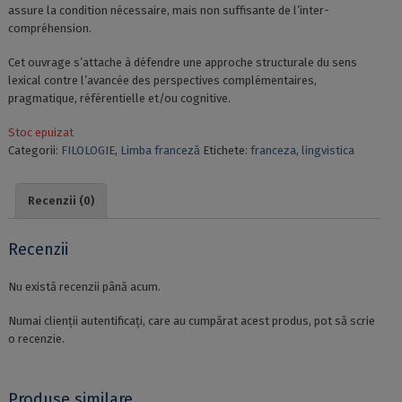
assure la condition nécessaire, mais non suffisante de l’inter-
compréhension.
Cet ouvrage s’attache à défendre une approche structurale du sens
lexical contre l’avancée des perspectives complémentaires,
pragmatique, référentielle et/ou cognitive.
Stoc epuizat
Categorii:
FILOLOGIE
,
Limba franceză
Etichete:
franceza
,
lingvistica
Recenzii (0)
Recenzii
Nu există recenzii până acum.
Numai clienții autentificați, care au cumpărat acest produs, pot să scrie
o recenzie.
Produse similare