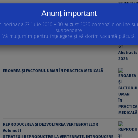
Anunț important
n perioada 27 iulie 2026 – 30 august 2026 comenzile online su
suspendate.
Vă mulțumim pentru înțelegere și vă dorim vacanță plăcută!
EROAREA ȘI FACTORUL UMAN ÎN PRACTICA MEDICALĂ
REPRODUCEREA ȘI DEZVOLTAREA VERTEBRATELOR
Volumul I
STRATEGII REPRODUCTIVE LA VERTEBRATE, INTRODUCERE