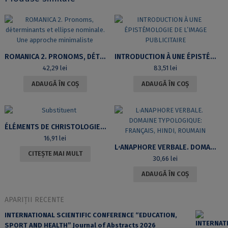
ROMANICA 2. PRONOMS, DÉTERMINANTS ET ELLIPSE NOMINALE. UNE APPROCHE MINIMALISTE
INTRODUCTION À UNE ÉPISTÉMOLOGIE DE L’IMAGE PUBLICITAIRE
42,29
lei
83,51
lei
ADAUGĂ ÎN COȘ
ADAUGĂ ÎN COȘ
ÉLÉMENTS DE CHRISTOLOGIE DANS LES SERMONS DE JACQUES BÉNIGNE BOSSUET
16,91
lei
LۥANAPHORE VERBALE. DOMAINE TYPOLOGIQUE: FRANÇAIS, HINDI, ROUMAIN
CITEȘTE MAI MULT
30,66
lei
ADAUGĂ ÎN COȘ
APARIȚII RECENTE
INTERNATIONAL SCIENTIFIC CONFERENCE “EDUCATION,
SPORT AND HEALTH” Journal of Abstracts 2026