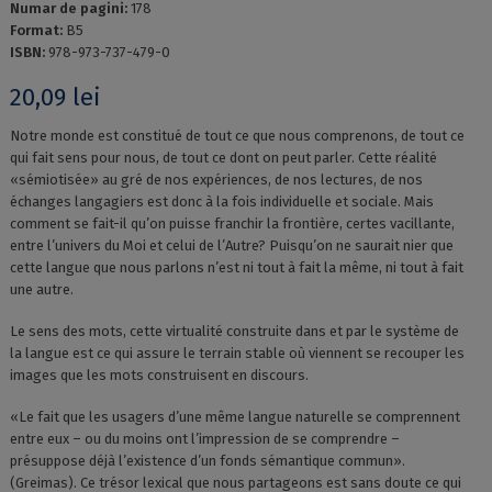
Numar de pagini:
178
Format:
B5
ISBN:
978-973-737-479-0
20,09
lei
Notre monde est constitué de tout ce que nous comprenons, de tout ce
qui fait sens pour nous, de tout ce dont on peut parler. Cette réalité
«sémiotisée» au gré de nos expériences, de nos lectures, de nos
échanges langagiers est donc à la fois individuelle et sociale. Mais
comment se fait-il qu’on puisse franchir la frontière, certes vacillante,
entre l’univers du Moi et celui de l’Autre? Puisqu’on ne saurait nier que
cette langue que nous parlons n’est ni tout à fait la même, ni tout à fait
une autre.
Le sens des mots, cette virtualité construite dans et par le système de
la langue est ce qui assure le terrain stable où viennent se recouper les
images que les mots construisent en discours.
«Le fait que les usagers d’une même langue naturelle se comprennent
entre eux – ou du moins ont l’impression de se comprendre –
présuppose déjà l’existence d’un fonds sémantique commun».
(Greimas). Ce trésor lexical que nous partageons est sans doute ce qui