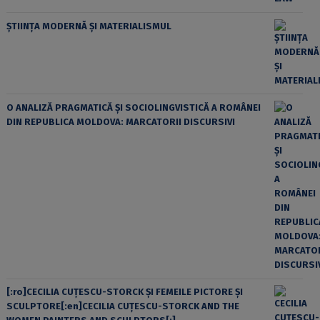
ȘTIINȚA MODERNĂ ȘI MATERIALISMUL
O ANALIZĂ PRAGMATICĂ ȘI SOCIOLINGVISTICĂ A ROMÂNEI
DIN REPUBLICA MOLDOVA: MARCATORII DISCURSIVI
[:ro]CECILIA CUŢESCU-STORCK ŞI FEMEILE PICTORE ŞI
SCULPTORE[:en]CECILIA CUŢESCU-STORCK AND THE