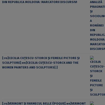
DIN REPUBLICA MOLDOVA: MARCATORII DISCURSIVI
[:ro]CECILIA CUŢESCU-STORCK ŞI FEMEILE PICTORE ŞI
SCULPTORE[:en]CECILIA CUŢESCU-STORCK AND THE
WOMEN PAINTERS AND SCULPTORS[:]
[:ro]VERMONT ȘI FARMECUL BELLE ÉPOQUE[:en]VERMONT