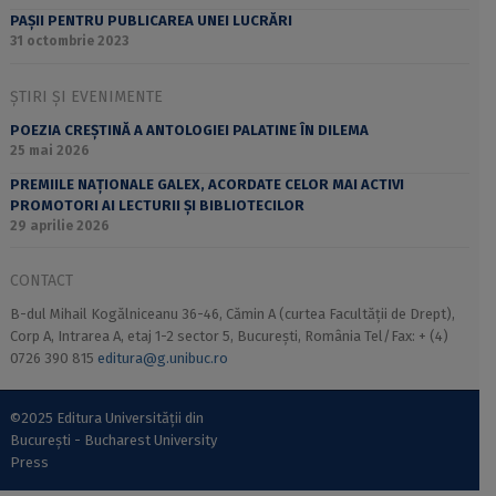
PAȘII PENTRU PUBLICAREA UNEI LUCRĂRI
31 octombrie 2023
ȘTIRI ȘI EVENIMENTE
POEZIA CREȘTINĂ A ANTOLOGIEI PALATINE ÎN DILEMA
25 mai 2026
PREMIILE NAȚIONALE GALEX, ACORDATE CELOR MAI ACTIVI
PROMOTORI AI LECTURII ȘI BIBLIOTECILOR
29 aprilie 2026
CONTACT
B-dul Mihail Kogălniceanu 36-46, Cămin A (curtea Facultății de Drept),
Corp A, Intrarea A, etaj 1-2 sector 5, București, România Tel/Fax: + (4)
0726 390 815
editura@g.unibuc.ro
©2025 Editura Universității din
București - Bucharest University
Press