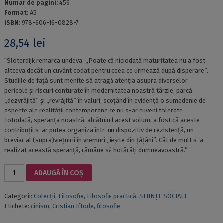
Numar de pagini:
456
Format:
A5
ISBN:
978-606-16-0828-7
28,54
lei
“Sloterdijk remarca undeva: „Poate că niciodată maturitatea nu a fost
altceva decât un cuvânt codat pentru ceea ce urmează după disperare”.
Studiile de faţă sunt menite să atragă atenţia asupra diverselor
pericole şi riscuri conturate în modernitatea noastră târzie, parcă
„dezvrăjită” şi „revrăjită” în valuri, scoţând în evidenţă o sumedenie de
aspecte ale realităţii contemporane ce nu s-ar cuveni tolerate.
Totodată, speranţa noastră, alcătuind acest volum, a fost că aceste
contribuţii s-ar putea organiza într-un dispozitiv de rezistenţă, un
breviar al (supra)vieţuirii în vremuri „ieşite din ţâţâni”. Cât de mult s-a
realizat această speranţă, rămâne să hotărâţi dumneavoastră.”
Cantitate
ADAUGĂ ÎN COȘ
CRITICĂ,
MARGINALITATE,
Categorii:
Colecții
,
Filosofie
,
Filosofie practică
,
ȘTIINȚE SOCIALE
CINISM
Etichete:
cinism
,
Cristian Iftode
,
filosofie