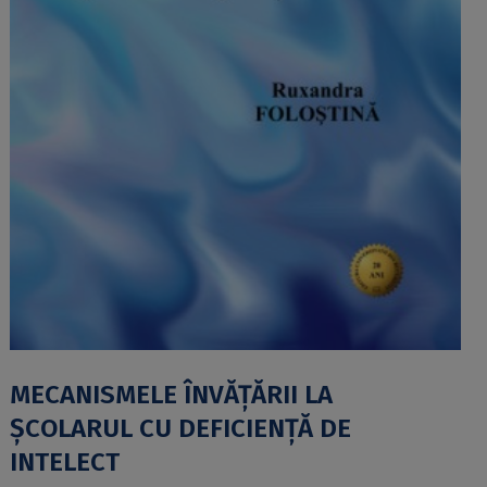
MECANISMELE ÎNVĂŢĂRII LA
ŞCOLARUL CU DEFICIENŢĂ DE
INTELECT