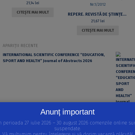
21,14
lei
CITEȘTE MAI MULT
REPERE. REVISTĂ DE ȘTIINȚELE EDUCAȚIEI. VOL.6, NR.1/2012LANDMARKS. REVIEW OF EDUCATIONAL SCIENCES. VOL. 6, NR.1/2012
21,67
lei
CITEȘTE MAI MULT
APARIȚII RECENTE
INTERNATIONAL SCIENTIFIC CONFERENCE “EDUCATION,
SPORT AND HEALTH” Journal of Abstracts 2026
Anunț important
n perioada 27 iulie 2026 – 30 august 2026 comenzile online su
suspendate.
EROAREA ȘI FACTORUL UMAN ÎN PRACTICA MEDICALĂ
Vă mulțumim pentru înțelegere și vă dorim vacanță plăcută!