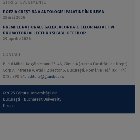
ȘTIRI ȘI EVENIMENTE
POEZIA CREȘTINĂ A ANTOLOGIEI PALATINE ÎN DILEMA
25 mai 2026
PREMIILE NAȚIONALE GALEX, ACORDATE CELOR MAI ACTIVI
PROMOTORI AI LECTURII ȘI BIBLIOTECILOR
29 aprilie 2026
CONTACT
B-dul Mihail Kogălniceanu 36-46, Cămin A (curtea Facultății de Drept),
Corp A, Intrarea A, etaj 1-2 sector 5, București, România Tel/Fax: + (4)
0726 390 815
editura@g.unibuc.ro
©2025 Editura Universității din
București - Bucharest University
Press