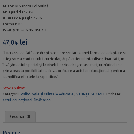
Autor:
Ruxandra Foloştină
An aparitie:
2014
Numar de pagini:
226
Format:
B5
ISBN:
978-606-16-0507-1
47,04
lei
“Lucrarea de faţă are drept scop prezentarea unei forme de adaptare şi
integrare a conţinutului curricular, după criteriul interdisciplinarităţii, în
învăţământul special şi la nivelul perioadei şcolare mici, urmărindu-se
prin aceasta posibilitatea de valorificare a actului educaţional, pentru a-
i amplifica efectele terapeutice.”
Stoc epuizat
Categorii:
Psihologie și științele educației
,
ȘTIINȚE SOCIALE
Etichete:
actul educaţional
,
învăţarea
Recenzii (0)
Recenzii