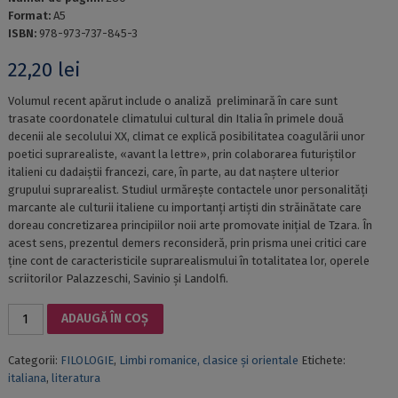
Format:
A5
ISBN:
978-973-737-845-3
22,20
lei
Volumul recent apărut include o analiză preliminară în care sunt
trasate coordonatele climatului cultural din Italia în primele două
decenii ale secolului XX, climat ce explică posibilitatea coagulării unor
poetici suprarealiste, «avant la lettre», prin colaborarea futuriștilor
italieni cu dadaiștii francezi, care, în parte, au dat naștere ulterior
grupului suprarealist. Studiul urmărește contactele unor personalități
marcante ale culturii italiene cu importanți artiști din străinătate care
doreau concretizarea principiilor noii arte promovate inițial de Tzara. În
acest sens, prezentul demers reconsideră, prin prisma unei critici care
ține cont de caracteristicile suprarealismului în totalitatea lor, operele
scriitorilor Palazzeschi, Savinio și Landolfi.
Cantitate
ADAUGĂ ÎN COȘ
POETICI
SUPRAREALISTE
Categorii:
FILOLOGIE
,
Limbi romanice, clasice și orientale
Etichete:
ÎN
italiana
,
literatura
LITERATURA