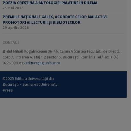
POEZIA CREȘTINĂ A ANTOLOGIEI PALATINE ÎN DILEMA
25 mai 2026
PREMIILE NAȚIONALE GALEX, ACORDATE CELOR MAI ACTIVI
PROMOTORI AI LECTURII ȘI BIBLIOTECILOR
29 aprilie 2026
CONTACT
B-dul Mihail Kogălniceanu 36-46, Cămin A (curtea Facultății de Drept),
Corp A, Intrarea A, etaj 1-2 sector 5, București, România Tel/Fax: + (4)
0726 390 815
editura@g.unibuc.ro
©2025 Editura Universității din
București - Bucharest University
Press