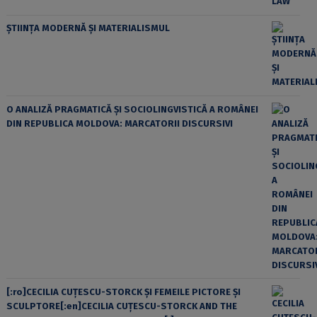
ȘTIINȚA MODERNĂ ȘI MATERIALISMUL
O ANALIZĂ PRAGMATICĂ ȘI SOCIOLINGVISTICĂ A ROMÂNEI
DIN REPUBLICA MOLDOVA: MARCATORII DISCURSIVI
[:ro]CECILIA CUŢESCU-STORCK ŞI FEMEILE PICTORE ŞI
SCULPTORE[:en]CECILIA CUŢESCU-STORCK AND THE