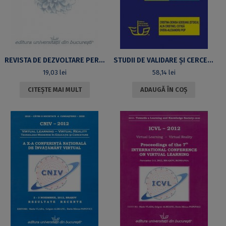
REVISTA DE DEZVOLTARE PERSONALĂ UNIFICATOARE, NR. 3, 2011
STUDII DE VALIDARE ȘI CERCETĂRI APLICATIVE ALE PSIHOLOGIEI ȘI PSIHOTERAPIEI UNIFICĂRII ÎN EDUCAȚIE, DEZVOLTARE PERSONALĂ ȘI CLINICĂ VOLUMUL II: APLICAȚII ÎN TERAPIA, CONSILIEREA ȘI DEZVOLTAREA PERSONALĂ A FAMILIEI, COPIILOR, ADOLESCENȚILOR ȘI STUDENȚILOR
19,03
lei
58,14
lei
CITEȘTE MAI MULT
ADAUGĂ ÎN COȘ