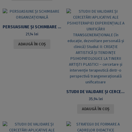
PERSUASIUNE ȘI SCHIMBARE ORGANIZAȚIONALĂ
21,14
lei
ADAUGĂ ÎN COȘ
STUDII DE VALIDARE ȘI CERCETĂRI APLICATIVE ALE PSIHOTERAPIEI EXPERIENȚIALE A UNIFICĂRII TRANSGENERAȚIONALE (ÎN EDUCAȚIE, DEZVOLTARE PERSONALĂ ȘI CLINICĂ) STUDIUL II: CREAȚIE ARTISTICĂ ȘI TENDINȚE PSIHOPATOLOGICE LA TINERII ARTIȘTI PLASTICI – CERCETARE ȘI INTERVENȚIE TERAPEUTICĂ DINTR-O PERSPECTIVĂ TRANGENERAȚIONALĂ UNIFICATOARE
35,94
lei
ADAUGĂ ÎN COȘ