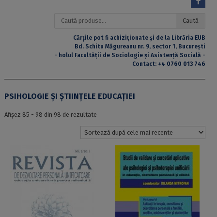
Caută
Caută
după:
Cărțile pot fi achiziționate și de la Librăria EUB
Bd. Schitu Măgureanu nr. 9, sector 1, București
- holul Facultății de Sociologie și Asistență Socială -
Contact:
+4 0760 013 746
PSIHOLOGIE ȘI ȘTIINȚELE EDUCAȚIEI
Sortat
Afișez 85 - 98 din 98 de rezultate
după
cele
mai
recente