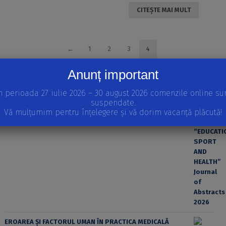
CITEȘTE MAI MULT
←
1
2
3
4
Anunț important
APARIȚII RECENTE
n perioada 27 iulie 2026 – 30 august 2026 comenzile online su
INTERNATIONAL SCIENTIFIC CONFERENCE “EDUCATION,
suspendate.
SPORT AND HEALTH” Journal of Abstracts 2026
Vă mulțumim pentru înțelegere și vă dorim vacanță plăcută!
EROAREA ȘI FACTORUL UMAN ÎN PRACTICA MEDICALĂ