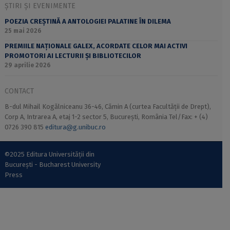
ȘTIRI ȘI EVENIMENTE
POEZIA CREȘTINĂ A ANTOLOGIEI PALATINE ÎN DILEMA
25 mai 2026
PREMIILE NAȚIONALE GALEX, ACORDATE CELOR MAI ACTIVI
PROMOTORI AI LECTURII ȘI BIBLIOTECILOR
29 aprilie 2026
CONTACT
B-dul Mihail Kogălniceanu 36-46, Cămin A (curtea Facultății de Drept),
Corp A, Intrarea A, etaj 1-2 sector 5, București, România Tel/Fax: + (4)
0726 390 815
editura@g.unibuc.ro
©2025 Editura Universității din
București - Bucharest University
Press