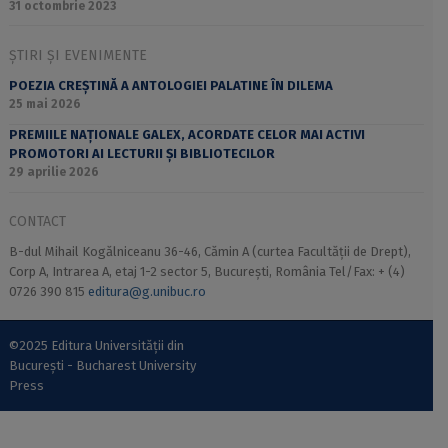
31 octombrie 2023
ȘTIRI ȘI EVENIMENTE
POEZIA CREȘTINĂ A ANTOLOGIEI PALATINE ÎN DILEMA
25 mai 2026
PREMIILE NAȚIONALE GALEX, ACORDATE CELOR MAI ACTIVI
PROMOTORI AI LECTURII ȘI BIBLIOTECILOR
29 aprilie 2026
CONTACT
B-dul Mihail Kogălniceanu 36-46, Cămin A (curtea Facultății de Drept),
Corp A, Intrarea A, etaj 1-2 sector 5, București, România Tel/Fax: + (4)
0726 390 815
editura@g.unibuc.ro
©2025 Editura Universității din
București - Bucharest University
Press