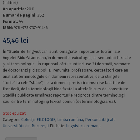
(editori)
An aparitie:
2011
Numar de pagini:
382
Format:
A4
ISBN:
978-973-737-914-6
45,46
lei
În “Studii de lingvistică” sunt omagiate importante lucrări ale
Angelei Bidu-Vrănceanu, în domeniile lexicologiei, al semanticii lexicale
și al terminologiei. În cuprinsul cărții sunt incluse 31 de studii, semnate
de doctoranzi și discipoli ai renumitei profesoare, cercetători care au
analizat terminologiile din domenii reprezentative, de la științele
“forte” la cele “slabe”, de la domenii precis circumscrise la altele de
frontieră, de la terminologii bine fixate la altele în curs de constituire.
Studiile publicate urmăresc raporturile reciproce dintre terminologii
sau dintre terminologii și lexicul comun (determinologizarea).
Stoc epuizat
Categorii:
Colecții
,
FILOLOGIE
,
Limba română
,
Personalităţi ale
Universităţii din Bucureşti
Etichete:
lingvistica
,
romana