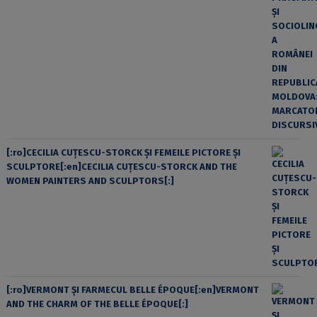
[:ro]CECILIA CUŢESCU-STORCK ŞI FEMEILE PICTORE ŞI
SCULPTORE[:en]CECILIA CUŢESCU-STORCK AND THE
WOMEN PAINTERS AND SCULPTORS[:]
[:ro]VERMONT ȘI FARMECUL BELLE ÉPOQUE[:en]VERMONT
AND THE CHARM OF THE BELLE ÉPOQUE[:]