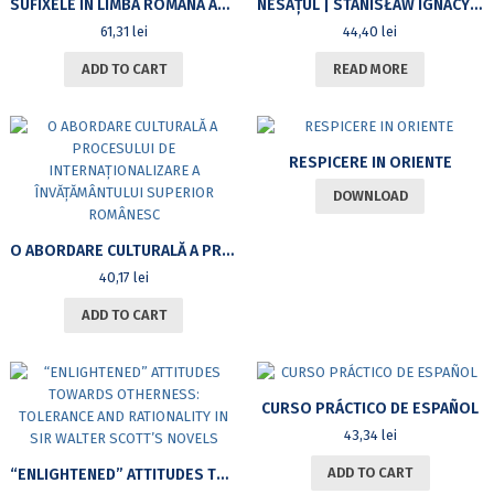
SUFIXELE ÎN LIMBA ROMÂNĂ ACTUALĂ. FORMAȚII RECENTE
NESAȚUL | STANISŁAW IGNACY WITKIEWICZ
61,31
lei
44,40
lei
ADD TO CART
READ MORE
RESPICERE IN ORIENTE
DOWNLOAD
O ABORDARE CULTURALĂ A PROCESULUI DE INTERNAȚIONALIZARE A ÎNVĂȚĂMÂNTULUI SUPERIOR ROMÂNESC
40,17
lei
ADD TO CART
CURSO PRÁCTICO DE ESPAÑOL
43,34
lei
ADD TO CART
“ENLIGHTENED” ATTITUDES TOWARDS OTHERNESS: TOLERANCE AND RATIONALITY IN SIR WALTER SCOTT’S NOVELS