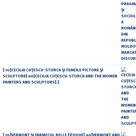
[:ro]CECILIA CUŢESCU-STORCK ŞI FEMEILE PICTORE ŞI
SCULPTORE[:en]CECILIA CUŢESCU-STORCK AND THE WOMEN
PAINTERS AND SCULPTORS[:]
[:ro]VERMONT ȘI FARMECUL BELLE ÉPOQUE[:en]VERMONT AND