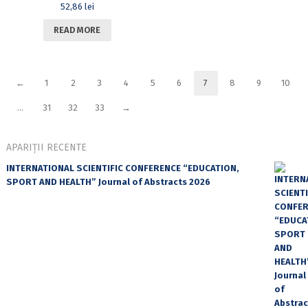
52,86
lei
READ MORE
←
1
2
3
4
5
6
7
8
9
10
…
31
32
33
→
APARIȚII RECENTE
INTERNATIONAL SCIENTIFIC CONFERENCE “EDUCATION,
SPORT AND HEALTH” Journal of Abstracts 2026