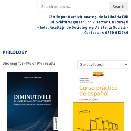
Search
Search
for:
Cărțile pot fi achiziționate și de la Librăria EUB
Bd. Schitu Măgureanu nr. 9, sector 1, București
- holul Facultății de Sociologie și Asistență Socială -
Contact:
+4 0760 013 746
PHILOLOGY
Sorted
Showing 169–196 of 914 results
by
latest