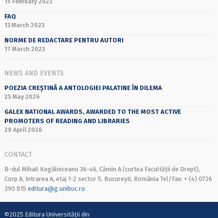
15 February 2023
FAQ
13 March 2023
NORME DE REDACTARE PENTRU AUTORI
17 March 2023
NEWS AND EVENTS
POEZIA CREȘTINĂ A ANTOLOGIEI PALATINE ÎN DILEMA
25 May 2026
GALEX NATIONAL AWARDS, AWARDED TO THE MOST ACTIVE
PROMOTERS OF READING AND LIBRARIES
29 April 2026
CONTACT
B-dul Mihail Kogălniceanu 36-46, Cămin A (curtea Facultății de Drept),
Corp A, Intrarea A, etaj 1-2 sector 5, București, România Tel/Fax: + (4) 0726
390 815
editura@g.unibuc.ro
©2025 Editura Universității din