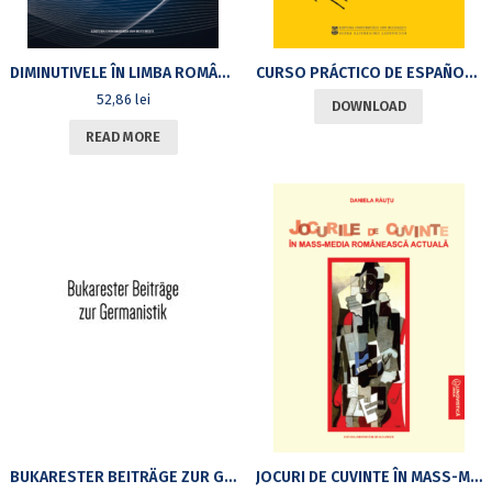
DIMINUTIVELE ÎN LIMBA ROMÂNĂ ACTUALĂ VORBITĂ. ASPECTE LEXICALE, PRAGMATICE ȘI SOCIOLINGVISTICE
CURSO PRÁCTICO DE ESPAÑOL. COMUNICACIÓN II.1
52,86
lei
DOWNLOAD
READ MORE
BUKARESTER BEITRÄGE ZUR GERMANISTIK NR. 2/2021
JOCURI DE CUVINTE ÎN MASS-MEDIA ROMÂNEASCĂ ACTUALĂ