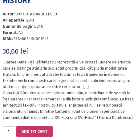
HISTORY
Autor:
Oana UȚĂ BĂRBULESCU
An aparitie:
2011
Numar de pagini:
240
Format:
A5
ISBN:
978-606-16-0010-6
30,66
lei
,,Cartea Oanei Uță Bărbulescu reprezintă o valoroasă lucrare de erudiție
care se distinge atât prin subiectul propriu-zis, cât și prin modalitatea
tratării. Un prim merit al acestei lucrări este pătrunderea în domeniul
textelor vechi românești care, în general, nu este suficient explorat și cu
atât mai puțin exploatat de către cercetători. […]
Oana Uță Bărbulescu aduce, prin volumul său, o contribuție de seamă la
înțelegerea unei etape remarcabile din istoria lexicului românesc. La baza
arhitecturii lexicului nostru cult nu s-ar putea să nu i se recunoască
vizionarului umanist Dimitrie Cantemir rolul de pionier în perioada de
confluență dintre secolele al XVII-lea și al XVIII-lea!” (Florica Dimitrescu)
LATINIS
ADD TO CART
LITTERIS