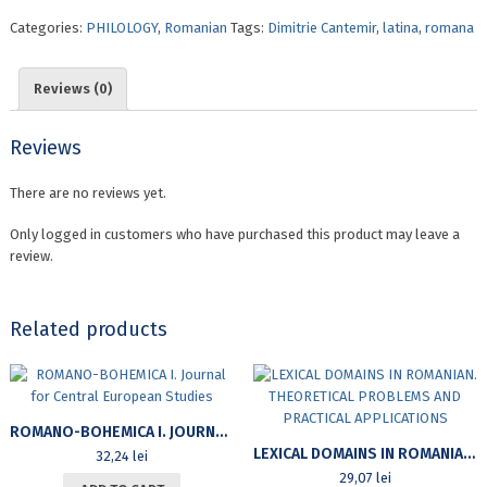
OPERAM
Categories:
PHILOLOGY
,
Romanian
Tags:
Dimitrie Cantemir
,
latina
,
romana
NAVARE.
ON
THE
Reviews (0)
SOURCES
TRANSLATION
AND
Reviews
INTEGRATION
IN
There are no reviews yet.
HIEROGLYPHIC
HISTORY
Only logged in customers who have purchased this product may leave a
quantity
review.
Related products
ROMANO-BOHEMICA I. JOURNAL FOR CENTRAL EUROPEAN STUDIES
LEXICAL DOMAINS IN ROMANIAN. THEORETICAL PROBLEMS AND PRACTICAL APPLICATIONS
32,24
lei
29,07
lei