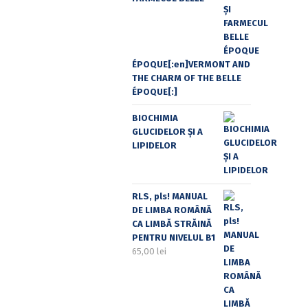
ÉPOQUE[:en]VERMONT AND
THE CHARM OF THE BELLE
ÉPOQUE[:]
BIOCHIMIA
GLUCIDELOR ȘI A
LIPIDELOR
RLS, pls! MANUAL
DE LIMBA ROMÂNĂ
CA LIMBĂ STRĂINĂ
PENTRU NIVELUL B1
65,00
lei