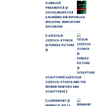
O ANALIZĂ
PRAGMATICĂ ȘI
SOCIOLINGVISTICĂ
A ROMÂNEI DIN REPUBLICA
MOLDOVA: MARCATORII
DISCURSIVI
[:ro]CECILIA
CUŢESCU-STORCK
ŞI FEMEILE PICTORE
ŞI
SCULPTORE[:en]CECILIA
CUŢESCU-STORCK AND THE
WOMEN PAINTERS AND
SCULPTORS[:]
[:ro]VERMONT ȘI
FARMECUL BELLE