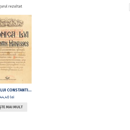
gurul rezultat
CRONICA LUI CONSTANTIN MANASSES (ED. 2). PARTEA I – LETOPISEŢUL PREAÎNŢELEPTULUI MANASSES CUPRINZÂND ANII DE LA FACEREA LUMII ŞI AJUNGÂND PÂNĂ LA DOMNIA LUI CHIR NICHIFOR BOTANIATES. PARTEA II – VERSIUNEA ÎN SLAVONA MEDIOBULGARĂ
44,40
lei
ȘTE MAI MULT