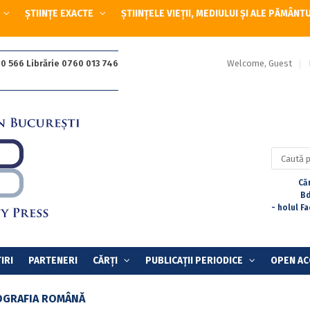
ȘTIINȚE EXACTE
ȘTIINȚELE VIEȚII, MEDIULUI ȘI ALE PĂMÂNT
Welcome, Guest
0 566 Librărie 0760 013 746
Caută
după:
Căr
Bd
- holul F
IRI
PARTENERI
CĂRȚI
PUBLICAȚII PERIODICE
OPEN AC
OGRAFIA ROMÂNĂ