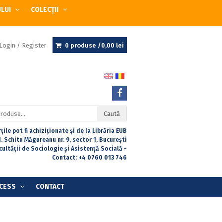
ULUI
COLECȚII
Login / Register
0 produse /
0,00
lei
Caută
țile pot fi achiziționate și de la Librăria EUB
. Schitu Măgureanu nr. 9, sector 1, București
acultății de Sociologie și Asistență Socială -
Contact:
+4 0760 013 746
CESS
CONTACT