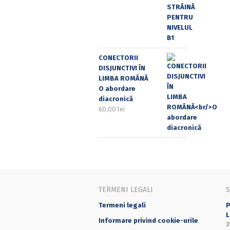
CONECTORII
DISJUNCTIVI ÎN
LIMBA ROMÂNĂ
O abordare
diacronică
60,00
lei
TERMENI LEGALI
Termeni legali
P
L
Informare privind cookie-urile
3