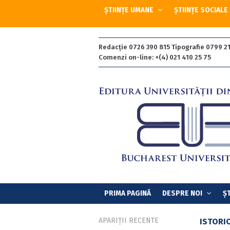
ȘTIINȚE UMANE
ȘTIINȚE SOCIALE
Redacție 0726 390 815 Tipografie 0799 21
Comenzi on-line: +(4) 021 410 25 75
PRIMA PAGINĂ
DESPRE NOI
ȘT
APARIȚII RECENTE
ISTORI