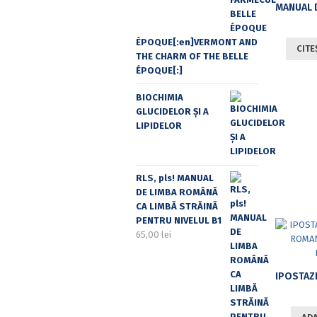
ÉPOQUE[:en]VERMONT AND
CITE
THE CHARM OF THE BELLE
ÉPOQUE[:]
BIOCHIMIA
GLUCIDELOR ȘI A
LIPIDELOR
RLS, pls! MANUAL
DE LIMBA ROMÂNĂ
CA LIMBĂ STRĂINĂ
PENTRU NIVELUL B1
65,00
lei