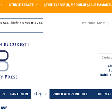
ȘTIINȚE EXACTE
ȘTIINȚELE VIEȚII, MEDIULUI ȘI ALE PĂMÂNT
Welcome, Guest
0 566 Librărie 0760 013 746
Caută
după:
Căr
Bd
- holul F
IRI
PARTENERI
CĂRȚI
PUBLICAȚII PERIODICE
OPEN AC
LAVE