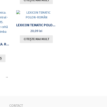
CITEȘTE MAI MULT
LEXICON TEMATIC POLON-ROMÂN
20,09
lei
CITEȘTE MAI MULT
ROMANO-BOHEMICA. REVISTĂ DE STUDII CENTRAL-EUROPENE, IV/2015. ANTOLOGIE DE POEZIE CEHĂ CONTEMPORANĂ ÎN LIMBA ROMÂNĂ
Ș
→
CONTACT