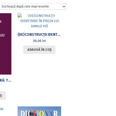
(DE)CONSTRUCŢII IDENTITARE ÎN PROZA LUI DANILO KIŠ
38,06
lei
ADAUGĂ ÎN COȘ
LITERATURA BULGARĂ: TIMPURI VECHI ŞI NOI
Ș