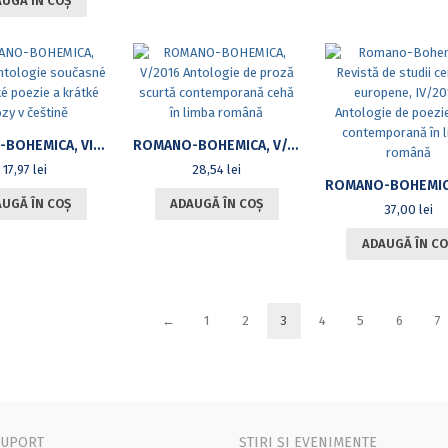
UGĂ ÎN COȘ
ROMANO-BOHEMICA, VI/2016 ANTOLOGIE SOUČASNÉ RUMUNSKÉ POEZIE A KRÁTKÉ PRÓZY V ČEŠTINĚ
ROMANO-BOHEMICA, V/2016 ANTOLOGIE DE PROZĂ SCURTĂ CONTEMPORANĂ CEHĂ ÎN LIMBA ROMÂNĂ
17,97
lei
28,54
lei
UGĂ ÎN COȘ
ADAUGĂ ÎN COȘ
37,00
lei
ADAUGĂ ÎN CO
←
1
2
3
4
5
6
7
SUPORT
ȘTIRI ȘI EVENIMENTE