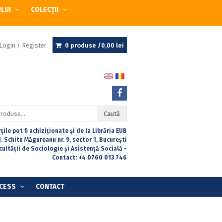
ULUI
COLECȚII
Login / Register
0 produse /
0,00
lei
Caută
țile pot fi achiziționate și de la Librăria EUB
. Schitu Măgureanu nr. 9, sector 1, București
acultății de Sociologie și Asistență Socială -
Contact:
+4 0760 013 746
CESS
CONTACT