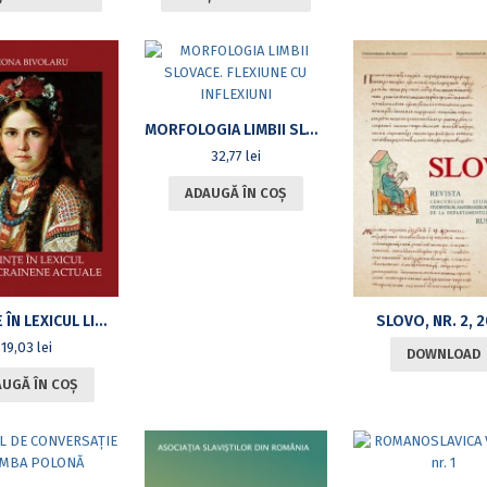
MORFOLOGIA LIMBII SLOVACE. FLEXIUNE CU INFLEXIUNI
32,77
lei
ADAUGĂ ÎN COȘ
TENDINŢE ÎN LEXICUL LIMBII UCRAINENE ACTUALE
SLOVO, NR. 2, 
19,03
lei
DOWNLOAD
UGĂ ÎN COȘ