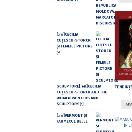
[:ro]CECILIA
CUŢESCU-STORCK
ŞI FEMEILE PICTORE
ŞI
SCULPTORE[:en]CECILIA
CUŢESCU-STORCK AND THE
WOMEN PAINTERS AND
SCULPTORS[:]
ADA
[:ro]VERMONT ȘI
FARMECUL BELLE