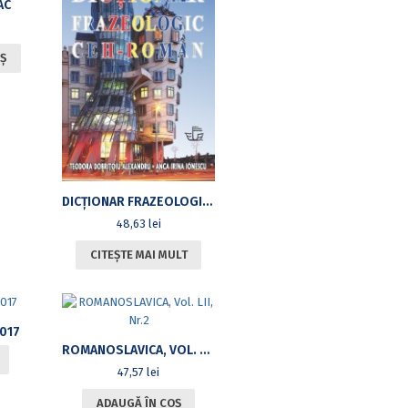
AC
Ș
DICŢIONAR FRAZEOLOGIC CEH-ROMÂN
48,63
lei
CITEȘTE MAI MULT
2017
ROMANOSLAVICA, VOL. LII, NR.2
47,57
lei
ADAUGĂ ÎN COȘ