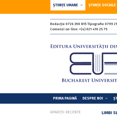
ȘTIINȚE UMANE
ȘTIINȚE SOCIALE
Redacție 0726 390 815 Tipografie 0799 21
Comenzi on-line: +(4) 021 410 25 75
PRIMA PAGINĂ
DESPRE NOI
ȘT
APARIȚII RECENTE
LIMBI S