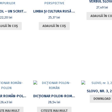
VERBUL SLOV
27,49
lei
N.V. GOGOL – UN SCRIITOR AL TUTUROR TIMPURILOR
LIMBA ŞI CULTURA RUSĂ – PROBLEMATICI ŞI PERSPECTIVE
ADAUGĂ ÎN CO
22,20
lei
25,37
lei
UGĂ ÎN COȘ
ADAUGĂ ÎN COȘ
SLOVO, NR. 3, 
DICŢIONAR ROMÂN-POLON
DICŢIONAR POLON-ROMÂN
DOWNLOAD
26,43
lei
28,54
lei
ȘTE MAI MULT
CITEȘTE MAI MULT