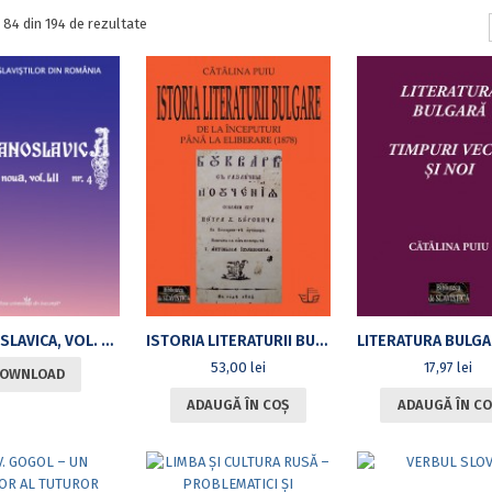
Sortat
- 84 din 194 de rezultate
după
cele
mai
recente
ROMANOSLAVICA, VOL. LII NR. 4
ISTORIA LITERATURII BULGARE DE LA ÎNCEPUTURI PÂNĂ LA ELIBERARE (1878)
53,00
lei
17,97
lei
OWNLOAD
ADAUGĂ ÎN COȘ
ADAUGĂ ÎN CO