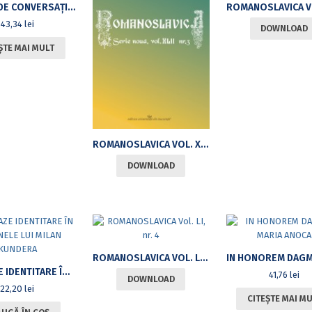
MANUAL DE CONVERSAŢIE ÎN LIMBA POLONĂ
43,34
lei
DOWNLOAD
ȘTE MAI MULT
ROMANOSLAVICA VOL. XLII, NR.3
DOWNLOAD
ROMANOSLAVICA VOL. LI, NR. 4
IPOSTAZE IDENTITARE ÎN ROMANELE LUI MILAN KUNDERA
41,76
lei
DOWNLOAD
22,20
lei
CITEȘTE MAI M