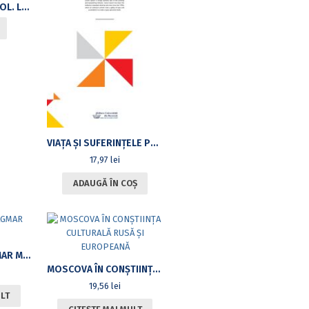
ROMANOSLAVICA VOL. LII, NR. 1
VIAŢA ŞI SUFERINŢELE PĂCĂTOSULUI SOFRONIE/ZHITIE I STRADANIIA GRESHNAGO SOFRONIIA (ED. BILINGVĂ ŞI NOTE)
17,97
lei
ADAUGĂ ÎN COȘ
IN HONOREM DAGMAR MARIA ANOCA
MOSCOVA ÎN CONŞTIINŢA CULTURALĂ RUSĂ ŞI EUROPEANĂ
19,56
lei
ULT