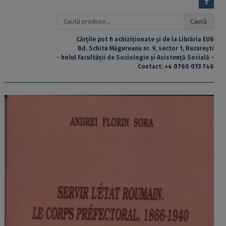
Caută
Caută
după:
Cărțile pot fi achiziționate și de la Librăria EUB
Bd. Schitu Măgureanu nr. 9, sector 1, București
- holul Facultății de Sociologie și Asistență Socială -
Contact:
+4 0760 013 746