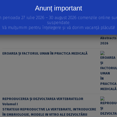
Anunț important
n perioada 27 iulie 2026 – 30 august 2026 comenzile online su
suspendate.
Vă mulțumim pentru înțelegere și vă dorim vacanță plăcută!
EROAREA ȘI FACTORUL UMAN ÎN PRACTICA MEDICALĂ
REPRODUCEREA ȘI DEZVOLTAREA VERTEBRATELOR
Volumul I
STRATEGII REPRODUCTIVE LA VERTEBRATE, INTRODUCERE
ÎN EMBRIOLOGIE, MODELE IN VITRO ALE DEZVOLTĂRII