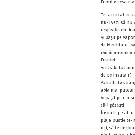
Frioul e ceva mai
Te -ai urcat in av
nu-l vezi, să nu 
respirația din in
Ai pășit pe vapor
de identitate , s
rămâi anonima ve
Franței.
Ai străbătut mar
de pe insula If,
Valurile te strâ
abia mai puteai s
Ai pășit pe o in
să-l găsești.
Înșirate pe abacu
plaja pustie te-
uiți, să te dezbra