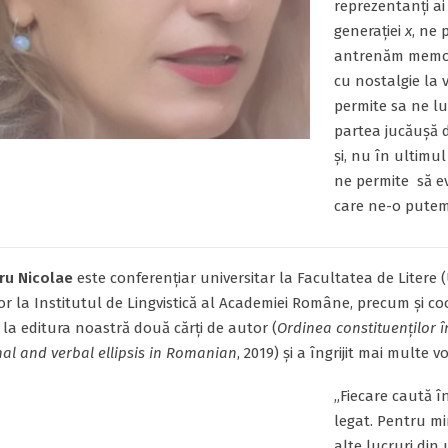
reprezentanți ai
generației
x
, ne 
antrenăm memor
cu nostalgie la 
permite sa ne lu
partea jucăușă 
și, nu în ultimu
ne permite să e
care ne-o putem 
ru Nicolae
este conferențiar universitar la Facultatea de Litere (
or la Institutul de Lingvistică al Academiei Române, precum și 
 la editura noastră două cărți de autor (
Ordinea constituenților 
al and verbal ellipsis in Romanian
, 2019) și a îngrijit mai multe 
„Fiecare caută în
legat. Pentru mi
alte lucruri din 