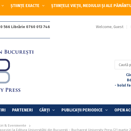
ȘTIINȚE EXACTE
ȘTIINȚELE VIEȚII, MEDIULUI ȘI ALE PĂMÂNT
Welcome, Guest
0 566 Librărie 0760 013 746
Caută
după:
Căr
Bd
- holul F
IRI
PARTENERI
CĂRȚI
PUBLICAȚII PERIODICE
OPEN AC
tiri & Evenimente
oeziei la Editura Universității din București – Bucharest University Press (21 martie 