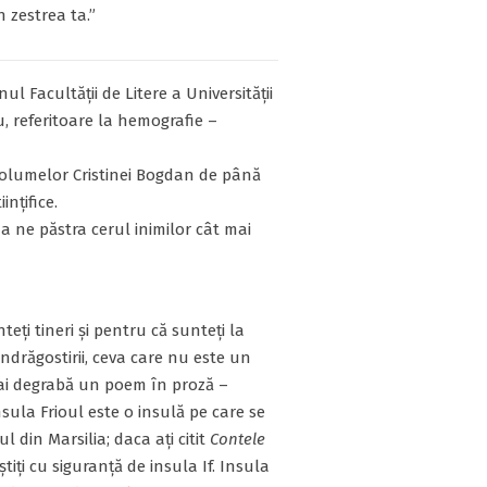
n zestrea ta.”
nul Facultății de Litere a Universității
, referitoare la hemografie –
 volumelor Cristinei Bogdan de până
ințifice.
a ne păstra cerul inimilor cât mai
teți tineri și pentru că sunteți la
îndrăgostirii, ceva care nu este un
ai degrabă un poem în proză –
sula Frioul este o insulă pe care se
 din Marsilia; daca ați citit
Contele
știți cu siguranță de insula If. Insula