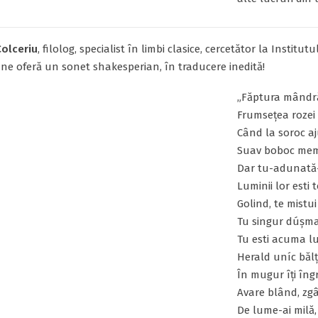
Colceriu
, filolog, specialist în limbi clasice, cercetător la Institut
, ne oferă un sonet shakesperian, în traducere inedită!
„Făptura mândră
Frumsețea rozei
Când la soroc aj
Suav boboc mem
Dar tu-adunată-
Luminii lor esti 
Golind, te mistui
Tu singur dúșman
Tu esti acuma lu
Herald uníc bălț
În mugur îți îngr
Avare blând, zgâ
De lume-ai milă