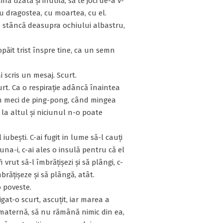
ină uzată și inutilă, să te joci de-a v-
u dragostea, cu moartea, cu el.
o stâncă deasupra ochiului albastru,
păit trist înspre tine, ca un semn
-ai scris un mesaj. Scurt.
urt. Ca o respirație adâncă înaintea
un meci de ping-pong, când mingea
 la altul și niciunul n-o poate
iubești. C-ai fugit in lume să-l cauți
t una-i, c-ai ales o insulă pentru că el
fi vrut să-l îmbrățișezi și să plângi, c-
îmbrățișeze și să plângă, atât.
 o poveste.
gat-o scurt, ascuțit, iar marea a
ă maternă, să nu rămână nimic din ea,