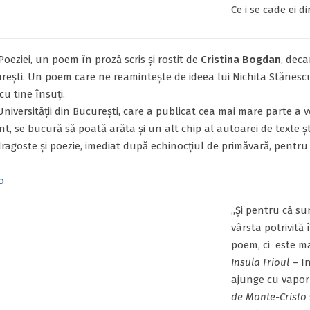
Ce i se cade ei di
Poeziei, un poem în proză scris și rostit de
Cristina Bogdan
, deca
rești. Un poem care ne reamintește de ideea lui Nichita Stănescu
cu tine însuți.
Universității din București, care a publicat cea mai mare parte a
nt, se bucură să poată arăta și un alt chip al autoarei de texte ști
ragoste și poezie, imediat după echinocțiul de primăvară, pentru 
o
„Și pentru că sun
vârsta potrivită 
poem, ci este m
Insula Frioul
– In
ajunge cu vaporul
de Monte-Cristo