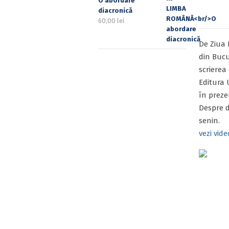
O abordare
diacronică
60,00
lei
De Ziua 
din Bucu
scrierea 
Editura 
în preze
Despre d
senin.
vezi vide