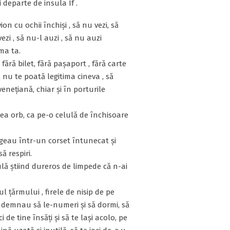
 departe de insula If .
ion cu ochii închiși , să nu vezi, să
vezi , să nu-l auzi , să nu auzi
ima ta.
 fără bilet, fără pașaport , fără carte
ă nu te poată legitima cineva , să
nețiană, chiar și în porturile
ea orb, ca pe-o celulă de închisoare
ngeau într-un corset întunecat și
ă respiri.
sulă știind dureros de limpede că n-ai
l țărmului , firele de nisip de pe
ndemnau să le-numeri și să dormi, să
ci de tine însăți și să te lași acolo, pe