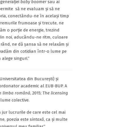
 generației
baby boomer
sau ai
permite să ne evaluam și să ne
ia, conectându-ne în același timp
vremurile frumoase și trecute, ne
ăm o porție de energie, trezind
din noi, aducându-ne ritm, culoare
l rând, ne dă șansa să ne relaxăm și
vadăm din cotidian într-o lume pe
alege singuri.”
Universitatea din București) și
coordonator academic al EUB-BUP. A
în limba română
, 2015;
The licensing
volume colective.
 jur lucrurile de care este cel mai
ne, poezia este
sintaxă
, ca și multe
universul meu familiar.”