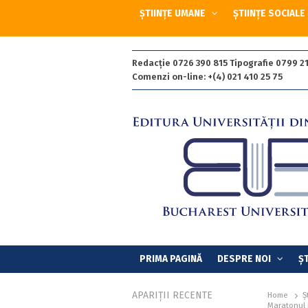
ȘTIINȚE UMANE
ȘTIINȚE SOCIALE
Redacție 0726 390 815 Tipografie 0799 21
Comenzi on-line: +(4) 021 410 25 75
PRIMA PAGINĂ
DESPRE NOI
ȘT
APARIȚII RECENTE
Home
Ș
Maratonul p