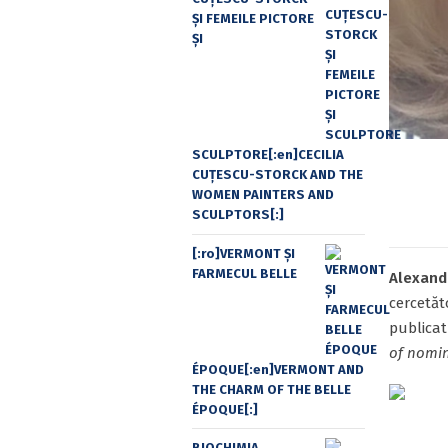
ŞI FEMEILE PICTORE
ŞI
SCULPTORE[:en]CECILIA
CUŢESCU-STORCK AND THE
WOMEN PAINTERS AND
SCULPTORS[:]
[:ro]VERMONT ȘI
FARMECUL BELLE
Alexand
cercetăt
publicat
of nomin
ÉPOQUE[:en]VERMONT AND
THE CHARM OF THE BELLE
ÉPOQUE[:]
BIOCHIMIA