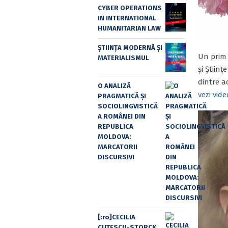
CYBER OPERATIONS
IN INTERNATIONAL
HUMANITARIAN LAW
ȘTIINȚA MODERNĂ ȘI
Un prim 
MATERIALISMUL
și Știin
dintre a
O ANALIZĂ
vezi vide
PRAGMATICĂ ȘI
SOCIOLINGVISTICĂ
A ROMÂNEI DIN
REPUBLICA
MOLDOVA:
MARCATORII
DISCURSIVI
[:ro]CECILIA
CUŢESCU-STORCK