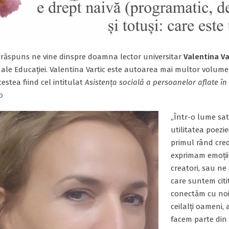
răspuns ne vine dinspre doamna lector universitar
Valentina Va
țe ale Educației. Valentina Vartic este autoarea mai multor volum
cestea fiind cel intitulat
Asistența socială a persoanelor aflate în 
o
„Într-o lume sat
utilitatea poezie
primul rând cred
exprimam emoțiil
creatori, sau ne 
care suntem citi
conectăm cu noi,
ceilalți oameni, a
facem parte din