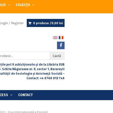
ULUI
COLECȚII
Login / Register
0 produse /
0,00
lei
Caută
țile pot fi achiziționate și de la Librăria EUB
. Schitu Măgureanu nr. 9, sector 1, București
acultății de Sociologie și Asistență Socială -
Contact:
+4 0760 013 746
CESS
CONTACT
2023 – Ziua Internațională a Poeziei)