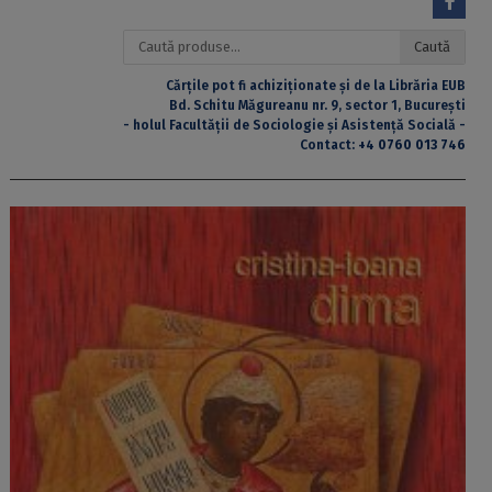
Caută
Caută
după:
Cărțile pot fi achiziționate și de la Librăria EUB
Bd. Schitu Măgureanu nr. 9, sector 1, București
- holul Facultății de Sociologie și Asistență Socială -
Contact:
+4 0760 013 746