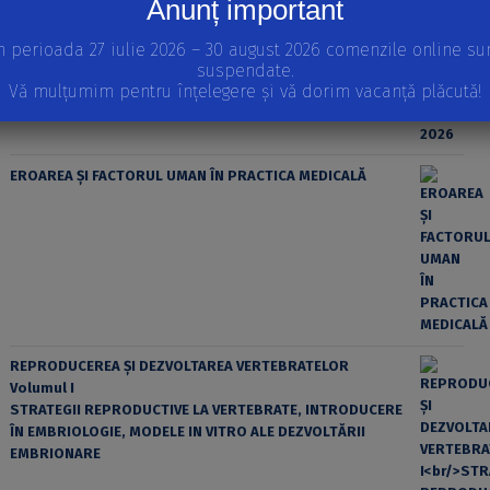
Anunț important
n perioada 27 iulie 2026 – 30 august 2026 comenzile online su
suspendate.
Vă mulțumim pentru înțelegere și vă dorim vacanță plăcută!
EROAREA ȘI FACTORUL UMAN ÎN PRACTICA MEDICALĂ
REPRODUCEREA ȘI DEZVOLTAREA VERTEBRATELOR
Volumul I
STRATEGII REPRODUCTIVE LA VERTEBRATE, INTRODUCERE
ÎN EMBRIOLOGIE, MODELE IN VITRO ALE DEZVOLTĂRII
EMBRIONARE