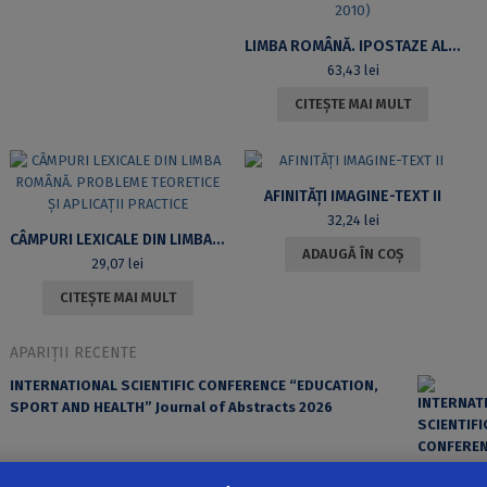
LIMBA ROMÂNĂ. IPOSTAZE ALE VARIAȚIEI LINGVISTICE. I. GRAMATICĂ ȘI FONOLOGIE. LEXIC, SEMANTICĂ, TERMINOLOGII. ISTORIA LIMBII ROMÂNE, DIALECTOLOGIE ȘI FILOLOGIE. ACTELE CELUI DE-AL 10-LEA COLOCVIU AL CATEDREI DE LIMBĂ ROMÂNĂ (BUCURESTI, 3-4 DECEMBRIE 2010)
63,43
lei
CITEȘTE MAI MULT
AFINITĂȚI IMAGINE-TEXT II
32,24
lei
CÂMPURI LEXICALE DIN LIMBA ROMÂNĂ. PROBLEME TEORETICE ȘI APLICAȚII PRACTICE
ADAUGĂ ÎN COȘ
29,07
lei
CITEȘTE MAI MULT
APARIȚII RECENTE
INTERNATIONAL SCIENTIFIC CONFERENCE “EDUCATION,
SPORT AND HEALTH” Journal of Abstracts 2026