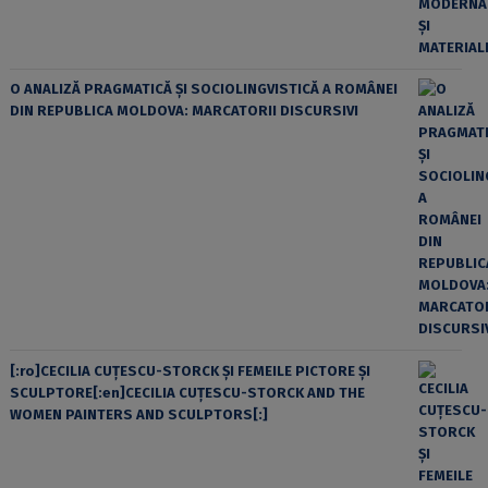
O ANALIZĂ PRAGMATICĂ ȘI SOCIOLINGVISTICĂ A ROMÂNEI
DIN REPUBLICA MOLDOVA: MARCATORII DISCURSIVI
[:ro]CECILIA CUŢESCU-STORCK ŞI FEMEILE PICTORE ŞI
SCULPTORE[:en]CECILIA CUŢESCU-STORCK AND THE
WOMEN PAINTERS AND SCULPTORS[:]