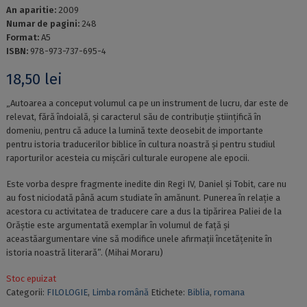
An aparitie:
2009
Numar de pagini:
248
Format:
A5
ISBN:
978-973-737-695-4
18,50
lei
„Autoarea a conceput volumul ca pe un instrument de lucru, dar este de
relevat, fără îndoială, și caracterul său de contribuție științifică în
domeniu, pentru că aduce la lumină texte deosebit de importante
pentru istoria traducerilor biblice în cultura noastră și pentru studiul
raporturilor acesteia cu mișcări culturale europene ale epocii.
Este vorba despre fragmente inedite din Regi IV, Daniel și Tobit, care nu
au fost niciodată până acum studiate în amănunt. Punerea în relație a
acestora cu activitatea de traducere care a dus la tipărirea Paliei de la
Orăștie este argumentată exemplar în volumul de față și
aceastăargumentare vine să modifice unele afirmații încetățenite în
istoria noastră literară”. (Mihai Moraru)
Stoc epuizat
Categorii:
FILOLOGIE
,
Limba română
Etichete:
Biblia
,
romana