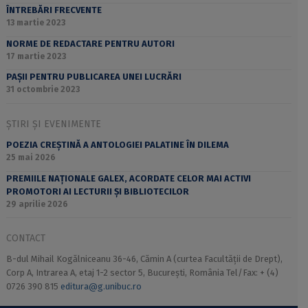
ÎNTREBĂRI FRECVENTE
13 martie 2023
NORME DE REDACTARE PENTRU AUTORI
17 martie 2023
PAȘII PENTRU PUBLICAREA UNEI LUCRĂRI
31 octombrie 2023
ȘTIRI ȘI EVENIMENTE
POEZIA CREȘTINĂ A ANTOLOGIEI PALATINE ÎN DILEMA
25 mai 2026
PREMIILE NAȚIONALE GALEX, ACORDATE CELOR MAI ACTIVI
PROMOTORI AI LECTURII ȘI BIBLIOTECILOR
29 aprilie 2026
CONTACT
B-dul Mihail Kogălniceanu 36-46, Cămin A (curtea Facultății de Drept),
Corp A, Intrarea A, etaj 1-2 sector 5, București, România Tel/Fax: + (4)
0726 390 815
editura@g.unibuc.ro