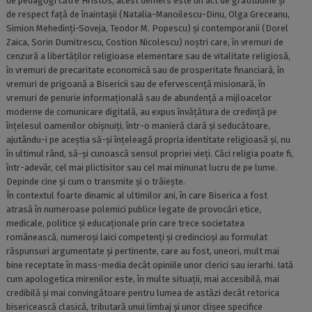
de pedagogi către Hristos, acest demers este un act de gratitudine și
de respect față de înaintașii (Natalia-Manoilescu-Dinu, Olga Greceanu,
Simion Mehedinți-Soveja, Teodor M. Popescu) și contemporanii (Dorel
Zaica, Sorin Dumitrescu, Costion Nicolescu) noștri care, în vremuri de
cenzură a libertăților religioase elementare sau de vitalitate religiosă,
în vremuri de precaritate economică sau de prosperitate financiară, în
vremuri de prigoană a Bisericii sau de efervescență misionară, în
vremuri de penurie informațională sau de abundență a mijloacelor
moderne de comunicare digitală, au expus învățătura de credință pe
înțelesul oamenilor obișnuiți, într-o manieră clară și seducătoare,
ajutându-i pe aceștia să-și înţeleagă propria identitate religioasă și, nu
în ultimul rând, să-şi cunoască sensul propriei vieți. Căci religia poate fi,
într-adevăr, cel mai plictisitor sau cel mai minunat lucru de pe lume.
Depinde cine și cum o transmite și o trăiește.
În contextul foarte dinamic al ultimilor ani, în care Biserica a fost
atrasă în numeroase polemici publice legate de provocări etice,
medicale, politice și educaționale prin care trece societatea
românească, numeroși laici competenți și credincioși au formulat
răspunsuri argumentate și pertinente, care au fost, uneori, mult mai
bine receptate în mass-media decât opiniile unor clerici sau ierarhi. Iată
cum apologetica mirenilor este, în multe situații, mai accesibilă, mai
credibilă și mai convingătoare pentru lumea de astăzi decât retorica
bisericească clasică, tributară unui limbaj și unor clișee specifice