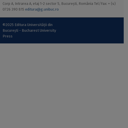
Corp A, Intrarea A, etaj 1-2 sector 5, București, România Tel/Fax: + (4)
0726 390 815
editura@g.unibuc.ro
©2025 Editura Universității din
București - Bucharest University
Press