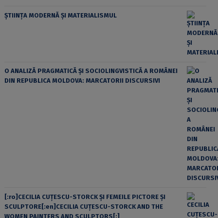
ȘTIINȚA MODERNĂ ȘI MATERIALISMUL
O ANALIZĂ PRAGMATICĂ ȘI SOCIOLINGVISTICĂ A ROMÂNEI
DIN REPUBLICA MOLDOVA: MARCATORII DISCURSIVI
[:ro]CECILIA CUŢESCU-STORCK ŞI FEMEILE PICTORE ŞI
SCULPTORE[:en]CECILIA CUŢESCU-STORCK AND THE
WOMEN PAINTERS AND SCULPTORS[:]