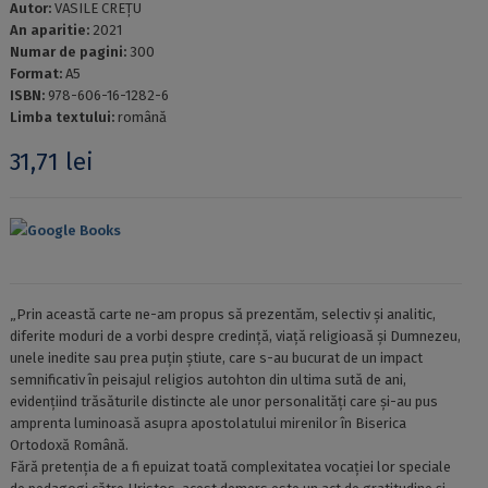
Autor:
VASILE CREȚU
An aparitie:
2021
Numar de pagini:
300
Format:
A5
ISBN:
978-606-16-1282-6
Limba textului:
română
31,71
lei
Google Books
„Prin această carte ne-am propus să prezentăm, selectiv și analitic,
diferite moduri de a vorbi despre credință, viață religioasă și Dumnezeu,
unele inedite sau prea puțin știute, care s-au bucurat de un impact
semnificativ în peisajul religios autohton din ultima sută de ani,
evidențiind trăsăturile distincte ale unor personalități care și-au pus
amprenta luminoasă asupra apostolatului mirenilor în Biserica
Ortodoxă Română.
Fără pretenția de a fi epuizat toată complexitatea vocației lor speciale