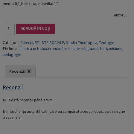
mentalității de cetate asediată.”
Autorul
Cantitate
ADAUGĂ ÎN COȘ
VOCAȚIA
PEDAGOGICĂ
Categorii:
Colecții
,
ȘTIINȚE SOCIALE
,
Studia Theologica
,
Teologie
A
Etichete:
biserica ortodoxă română
,
educație religioasă
,
laici
,
misiune
,
LAICILOR
pedagogie
ÎN
BISERICĂ
Recenzii (0)
Recenzii
Nu există recenzii până acum.
Numai clienții autentificați, care au cumpărat acest produs, pot să scrie
o recenzie.