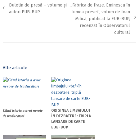
Previous
Next
Buletin de presă – volume și
„Fabrica de fraze. Eminescu în
în
post:
post:
articole
autori EUB-BUP
lumea presei”, volum de Ioan
Milică, publicat la EUB-BUP,
recenzat în Observatorul
cultural
Alte articole
𝑪𝒂̂𝒏𝒅 𝒊𝒔𝒕𝒐𝒓𝒊𝒂 𝒂 𝒂𝒗𝒖𝒕 𝒏𝒆𝒗𝒐𝒊𝒆
ORIGINEA LIMBAJULUI
𝒅𝒆 𝒕𝒓𝒂𝒅𝒖𝒄𝒂̆𝒕𝒐𝒓𝒊
ÎN DEZBATERE: TRIPLĂ
LANSARE DE CARTE
EUB-BUP