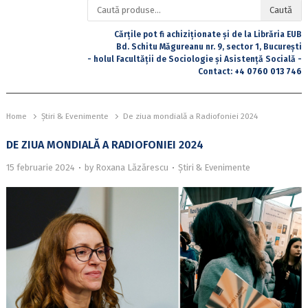
Caută
Caută
după:
Cărțile pot fi achiziționate și de la Librăria EUB
Bd. Schitu Măgureanu nr. 9, sector 1, București
- holul Facultății de Sociologie și Asistență Socială -
Contact:
+4 0760 013 746
Home
Știri & Evenimente
De ziua mondială a Radiofoniei 2024
DE ZIUA MONDIALĂ A RADIOFONIEI 2024
15 februarie 2024
by
Roxana Lăzărescu
Știri & Evenimente