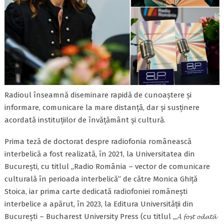
Radioul înseamnă diseminare rapidă de cunoaștere și
informare, comunicare la mare distanță, dar și susținere
acordată instituțiilor de învățământ și cultură.
Prima teză de doctorat despre radiofonia românească
interbelică a fost realizată, în 2021, la Universitatea din
București, cu titlul „Radio România – vector de comunicare
culturală în perioada interbelică” de către Monica Ghiță
Stoica, iar prima carte dedicată radiofoniei românești
interbelice a apărut, în 2023, la Editura Universității din
București – Bucharest University Press (cu titlul „𝓐 𝓯𝓸𝓼𝓽 𝓸𝓭𝓪𝓽𝓪̆