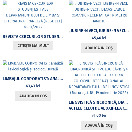
„IUBIRE-N VECI, IUBIRE-N VECI, IUBIRE-N VECI”. DECASILABUL ROMANIC RECEPTAT CA TRIMETRU IAMBIC
REVISTA CERCURILOR STUDENȚEȘTI ALE DEPARTAMENTULUI DE LIMBA ȘI LITERATURA FRANCEZĂ (RCSDLLF) NR.11/2022
45,46
lei
CITEȘTE MAI MULT
ADAUGĂ ÎN COȘ
LIMBAJUL CORPORATIST: ANALIZĂ LEXICOLOGICĂ ŞI SOCIOCULTURALĂ
63,43
lei
ADAUGĂ ÎN COȘ
LINGVISTICĂ SINCRONICĂ, DIACRONICĂ ȘI TIPOLOGICĂ
ACTELE CELUI DE AL XXII-LEA COLOCVIU INTERNAȚIONAL AL DEPARTAMENTULUI DE LINGVISTICĂ (BUCUREȘTI, 18‒19 NOIEMBRIE 2022)
74,00
lei
ADAUGĂ ÎN COȘ