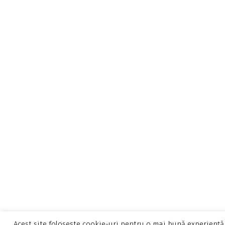
Acest site folosește cookie-uri pentru o mai bună experiență 