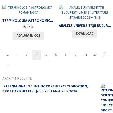
TERMINOLOGIA ASTRONOMICĂ ROMÂNEASCĂ
ANALELE UNIVERSITĂŢII BUCUREŞTI LIMBI ŞI LITERATURI STRĂINE 2022 – NR. 2
25,37
lei
DOWNLOAD
ADAUGĂ ÎN COȘ
←
1
2
3
4
5
6
…
31
32
33
→
APARIȚII RECENTE
INTERNATIONAL SCIENTIFIC CONFERENCE “EDUCATION,
SPORT AND HEALTH” Journal of Abstracts 2026