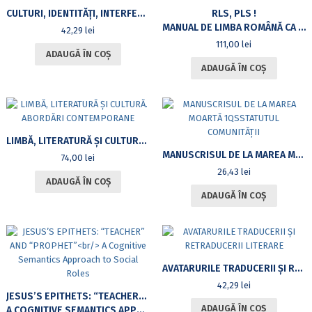
CULTURI, IDENTITĂŢI, INTERFERENŢE
RLS, PLS !
MANUAL DE LIMBA ROMÂNĂ CA LIMBĂ STRĂINĂ PENTRU NIVELUL A1
42,29
lei
111,00
lei
ADAUGĂ ÎN COȘ
ADAUGĂ ÎN COȘ
LIMBĂ, LITERATURĂ ȘI CULTURĂ. ABORDĂRI CONTEMPORANE
MANUSCRISUL DE LA MAREA MOARTĂ 1QSSTATUTUL COMUNITǍŢII
74,00
lei
26,43
lei
ADAUGĂ ÎN COȘ
ADAUGĂ ÎN COȘ
AVATARURILE TRADUCERII ȘI RETRADUCERII LITERARE
42,29
lei
JESUS’S EPITHETS: “TEACHER” AND “PROPHET”
ADAUGĂ ÎN COȘ
A COGNITIVE SEMANTICS APPROACH TO SOCIAL ROLES