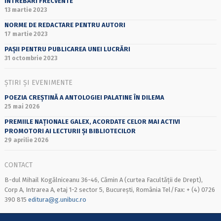
ÎNTREBĂRI FRECVENTE
13 martie 2023
NORME DE REDACTARE PENTRU AUTORI
17 martie 2023
PAȘII PENTRU PUBLICAREA UNEI LUCRĂRI
31 octombrie 2023
ȘTIRI ȘI EVENIMENTE
POEZIA CREȘTINĂ A ANTOLOGIEI PALATINE ÎN DILEMA
25 mai 2026
PREMIILE NAȚIONALE GALEX, ACORDATE CELOR MAI ACTIVI
PROMOTORI AI LECTURII ȘI BIBLIOTECILOR
29 aprilie 2026
CONTACT
B-dul Mihail Kogălniceanu 36-46, Cămin A (curtea Facultății de Drept),
Corp A, Intrarea A, etaj 1-2 sector 5, București, România Tel/Fax: + (4) 0726
390 815
editura@g.unibuc.ro