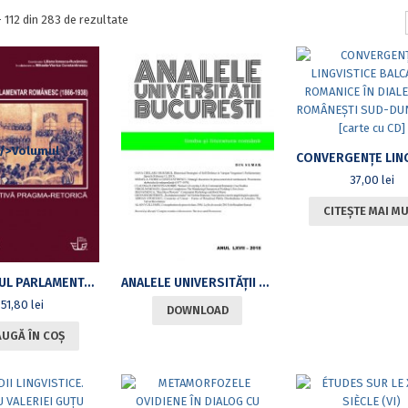
Sortat
- 112 din 283 de rezultate
după
cele
mai
recente
37,00
lei
CITEȘTE MAI M
DISCURSUL PARLAMENTAR ROMÂNESC (1866-1938): O PERSPECTIVĂ PRAGMA-RETORICĂ
ANALELE UNIVERSITĂŢII DIN BUCUREŞTI – LIMBA ŞI LITERATURA ROMÂNĂ, ANUL LXVII – 2018
51,80
lei
DOWNLOAD
UGĂ ÎN COȘ