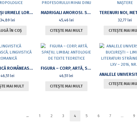
OBIECTE ŞI URMELE LOR. PRIVIRI ISTORICE, POVEŞTI ANTROPOLOGICE
MADRIGALI AMOROSI. STUDII ÎN ONOAREA PROFESORULUI MIHAI DINU
34,89
lei
45,46
lei
32,77
lei
UGĂ ÎN COȘ
CITEȘTE MAI MULT
CITEȘTE MAI M
LINGVISTICĂ ROMÂNEASCĂ, LINGVISTICĂ ROMANICĂ
FIGURA – CORP, ARTĂ, SPAŢIU, LIMBAJ: ANTOLOGIE DE TEXTE TEORETICE
46,51
lei
46,51
lei
CITEȘTE MAI M
ȘTE MAI MULT
CITEȘTE MAI MULT
←
1
2
3
4
5
6
7
…
9