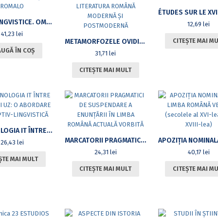
STUDII LINGVISTICE. OMAGIU VALERIEI GUŢU ROMALO
12,69
lei
41,23
lei
CITEȘTE MAI M
METAMORFOZELE OVIDIENE ÎN DIALOG CU LITERATURA ROMÂNĂ MODERNĂ ŞI POSTMODERNĂ
UGĂ ÎN COȘ
31,71
lei
CITEȘTE MAI MULT
TERMINOLOGIA IT ÎNTRE SISTEM ȘI UZ: O ABORDARE DESCRIPTIV-LINGVISTICĂ
MARCATORII PRAGMATICI DE SUSPENDARE A ENUNŢĂRII ÎN LIMBA ROMÂNĂ ACTUALĂ VORBITĂ
26,43
lei
24,31
lei
40,17
lei
ȘTE MAI MULT
CITEȘTE MAI MULT
CITEȘTE MAI M