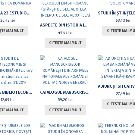
ROMANICA 23 ESTUDIOS DE LINGÜÍSTICA ROMÁNICA
26,43
lei
63,43
lei
ASPECTE DIN ISTORIA LEXICULUI LIMBII ROMÂNE (SFÂRŞITUL SEC. AL X-LEA – ÎNCEPUTUL SEC. AL XXI-LEA)
ȘTE MAI MULT
CITEȘTE MAI M
49,69
lei
CITEȘTE MAI MULT
STUDII DE BIBLIOTECONOMIE ŞI ŞTIINŢA INFORMĂRII (LIBRARY AND INFORMATION SCIENCE RESEARCH), NR. 21/2017
CATALOGUL MANUSCRISELOR ROMÂNEŞTI DIN ARHIVELE NAŢIONALE ALE ROMÂNIEI. VOL. IV (INDICE GENERAL)
27,49
lei
12,69
lei
59,20
lei
CITEȘTE MAI M
ȘTE MAI MULT
CITEȘTE MAI MULT