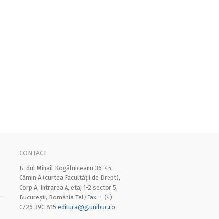
CONTACT
B-dul Mihail Kogălniceanu 36-46,
Cămin A (curtea Facultății de Drept),
Corp A, Intrarea A, etaj 1-2 sector 5,
București, România Tel/Fax: + (4)
0726 390 815
editura@g.unibuc.ro