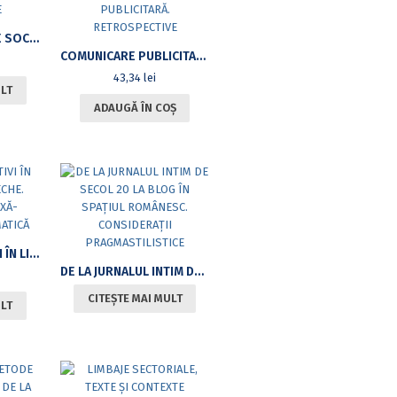
STUDII ÎN ŞTIINŢELE SOCIO-UMANE
COMUNICARE PUBLICITARĂ. RETROSPECTIVE
43,34
lei
ULT
ADAUGĂ ÎN COȘ
ADJUNCŢII SITUATIVI ÎN LIMBA ROMÂNĂ VECHE. INTERFAŢA SINTAXĂ-SEMANTICĂ-PRAGMATICĂ
DE LA JURNALUL INTIM DE SECOL 20 LA BLOG ÎN SPAŢIUL ROMÂNESC. CONSIDERAŢII PRAGMASTILISTICE
CITEȘTE MAI MULT
ULT