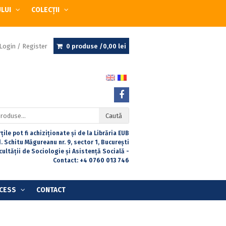
ULUI
COLECȚII
Login / Register
0 produse /
0,00
lei
Caută
țile pot fi achiziționate și de la Librăria EUB
. Schitu Măgureanu nr. 9, sector 1, București
acultății de Sociologie și Asistență Socială -
Contact:
+4 0760 013 746
CESS
CONTACT