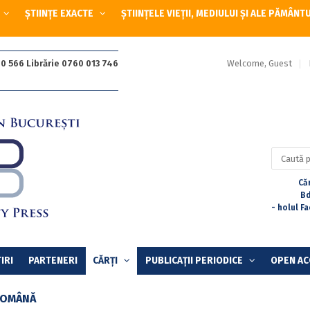
ȘTIINȚE EXACTE
ȘTIINȚELE VIEȚII, MEDIULUI ȘI ALE PĂMÂNT
Welcome, Guest
0 566 Librărie 0760 013 746
Caută
după:
Căr
Bd
- holul F
IRI
PARTENERI
CĂRȚI
PUBLICAȚII PERIODICE
OPEN AC
ROMÂNĂ