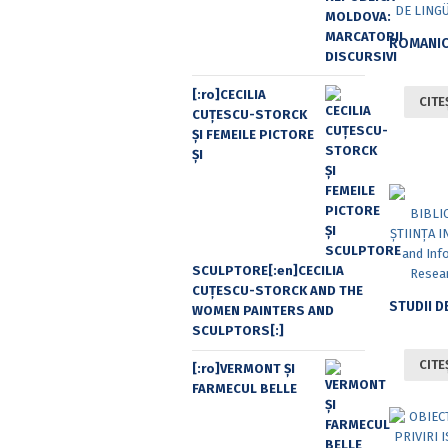
[:ro]CECILIA
CITE
CUŢESCU-STORCK
ŞI FEMEILE PICTORE
ŞI
SCULPTORE[:en]CECILIA
CUŢESCU-STORCK AND THE
WOMEN PAINTERS AND
SCULPTORS[:]
CITE
[:ro]VERMONT ȘI
FARMECUL BELLE