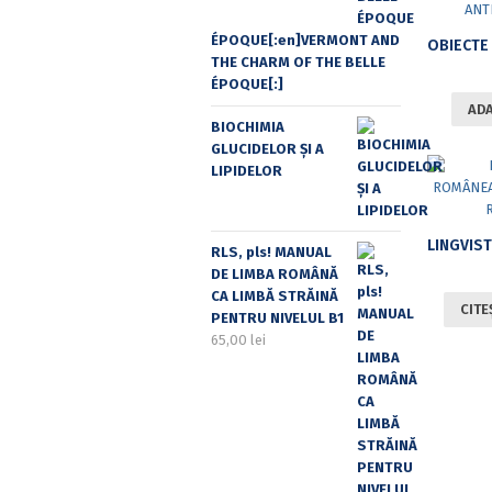
ÉPOQUE[:en]VERMONT AND
THE CHARM OF THE BELLE
ÉPOQUE[:]
ADA
BIOCHIMIA
GLUCIDELOR ȘI A
LIPIDELOR
RLS, pls! MANUAL
DE LIMBA ROMÂNĂ
CA LIMBĂ STRĂINĂ
CITE
PENTRU NIVELUL B1
65,00
lei