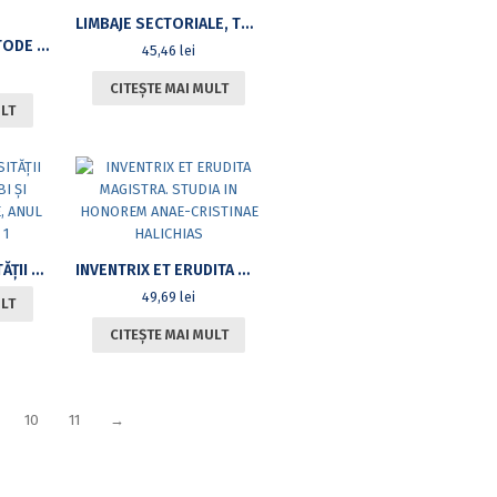
LIMBAJE SECTORIALE, TEXTE ŞI CONTEXTE
TERENURI NOI, METODE NOI. MIHAI POP 110 DE LA NAŞTERE
45,46
lei
CITEȘTE MAI MULT
ULT
ANALELE UNIVERSITĂŢII BUCUREŞTI – LIMBI ŞI LITERATURI STRĂINE, ANUL LXV – 2016, NR. 1
INVENTRIX ET ERUDITA MAGISTRA. STUDIA IN HONOREM ANAE-CRISTINAE HALICHIAS
49,69
lei
ULT
CITEȘTE MAI MULT
10
11
→