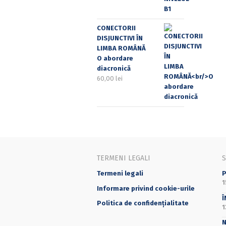
CONECTORII
DISJUNCTIVI ÎN
LIMBA ROMÂNĂ
O abordare
diacronică
60,00
lei
TERMENI LEGALI
Termeni legali
P
1
Informare privind cookie-urile
Î
Politica de confidențialitate
1
N