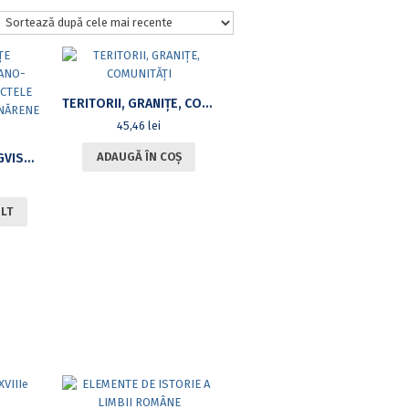
TERITORII, GRANIŢE, COMUNITĂŢI
45,46
lei
ADAUGĂ ÎN COȘ
CONVERGENŢE LINGVISTICE BALCANO-ROMANICE ÎN DIALECTELE ROMÂNEŞTI SUD-DUNĂRENE [CARTE CU CD]
ULT