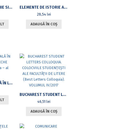
ÉTUDES SUR LE XVIIIE SIÈCLE (VI)
ELEMENTE DE ISTORIE A LIMBII ROMÂNE
28,54
lei
ULT
ADAUGĂ ÎN COȘ
APOZIŢIA NOMINALĂ ÎN LIMBA ROMÂNĂ VECHE (SECOLELE AL XVI-LEA – AL XVIII-LEA)
BUCHAREST STUDENT LETTERS COLLOQUIA. COLOCVIILE STUDENŢEŞTI ALE FACULTĂŢII DE LITERE (BEST LETTERS COLLOQUIA). VOLUMUL IV/2017
ULT
46,51
lei
ADAUGĂ ÎN COȘ