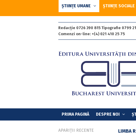
ȘTIINȚE UMANE
ȘTIINȚE SOCIALE
Redacție 0726 390 815 Tipografie 0799 21
Comenzi on-line: +(4) 021 410 25 75
PRIMA PAGINĂ
DESPRE NOI
ȘT
APARIȚII RECENTE
LIMBA 