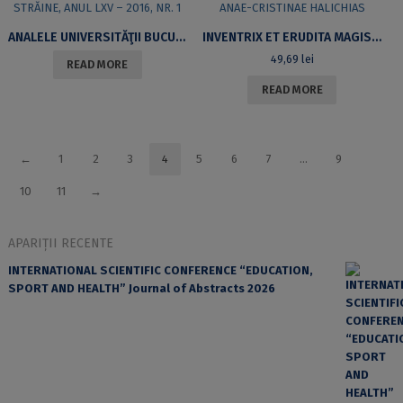
ANALELE UNIVERSITĂŢII BUCUREŞTI – LIMBI ŞI LITERATURI STRĂINE, ANUL LXV – 2016, NR. 1
INVENTRIX ET ERUDITA MAGISTRA. STUDIA IN HONOREM ANAE-CRISTINAE HALICHIAS
49,69
lei
READ MORE
READ MORE
←
1
2
3
4
5
6
7
…
9
10
11
→
APARIȚII RECENTE
INTERNATIONAL SCIENTIFIC CONFERENCE “EDUCATION,
SPORT AND HEALTH” Journal of Abstracts 2026