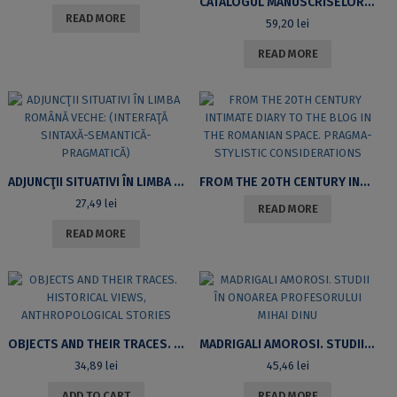
CATALOGUL MANUSCRISELOR ROMÂNEŞTI DIN ARHIVELE NAŢIONALE ALE ROMÂNIEI. VOL. IV (INDICE GENERAL)
READ MORE
59,20
lei
READ MORE
ADJUNCŢII SITUATIVI ÎN LIMBA ROMÂNĂ VECHE: (INTERFAŢĂ SINTAXĂ-SEMANTICĂ-PRAGMATICĂ)
FROM THE 20TH CENTURY INTIMATE DIARY TO THE BLOG IN THE ROMANIAN SPACE. PRAGMA-STYLISTIC CONSIDERATIONS
27,49
lei
READ MORE
READ MORE
OBJECTS AND THEIR TRACES. HISTORICAL VIEWS, ANTHROPOLOGICAL STORIES
MADRIGALI AMOROSI. STUDII ÎN ONOAREA PROFESORULUI MIHAI DINU
34,89
lei
45,46
lei
ADD TO CART
READ MORE