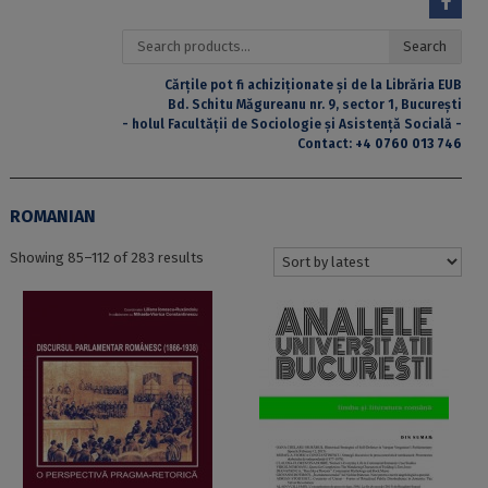
Search
Search
for:
Cărțile pot fi achiziționate și de la Librăria EUB
Bd. Schitu Măgureanu nr. 9, sector 1, București
- holul Facultății de Sociologie și Asistență Socială -
Contact:
+4 0760 013 746
ROMANIAN
Sorted
Showing 85–112 of 283 results
by
latest