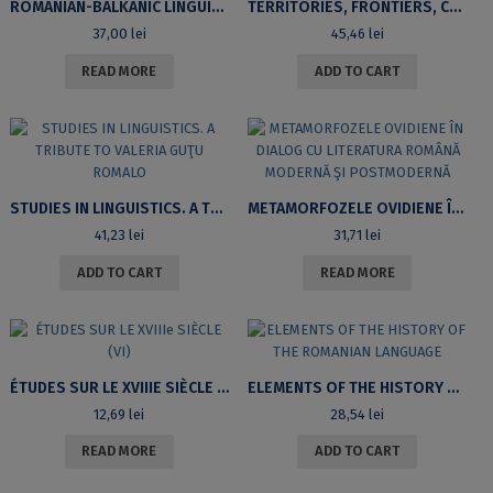
ROMANIAN-BALKANIC LINGUISTIC CONVERGENCES IN THE SOUTH-DANUBIAN ROMANIAN DIALECTS [BOOK WITH CD]
TERRITORIES, FRONTIERS, COMMUNITIES
37,00
lei
45,46
lei
READ MORE
ADD TO CART
STUDIES IN LINGUISTICS. A TRIBUTE TO VALERIA GUŢU ROMALO
METAMORFOZELE OVIDIENE ÎN DIALOG CU LITERATURA ROMÂNĂ MODERNĂ ŞI POSTMODERNĂ
41,23
lei
31,71
lei
ADD TO CART
READ MORE
ÉTUDES SUR LE XVIIIE SIÈCLE (VI)
ELEMENTS OF THE HISTORY OF THE ROMANIAN LANGUAGE
12,69
lei
28,54
lei
READ MORE
ADD TO CART