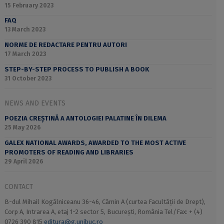
15 February 2023
FAQ
13 March 2023
NORME DE REDACTARE PENTRU AUTORI
17 March 2023
STEP-BY-STEP PROCESS TO PUBLISH A BOOK
31 October 2023
NEWS AND EVENTS
POEZIA CREȘTINĂ A ANTOLOGIEI PALATINE ÎN DILEMA
25 May 2026
GALEX NATIONAL AWARDS, AWARDED TO THE MOST ACTIVE
PROMOTERS OF READING AND LIBRARIES
29 April 2026
CONTACT
B-dul Mihail Kogălniceanu 36-46, Cămin A (curtea Facultății de Drept),
Corp A, Intrarea A, etaj 1-2 sector 5, București, România Tel/Fax: + (4)
0726 390 815
editura@g.unibuc.ro