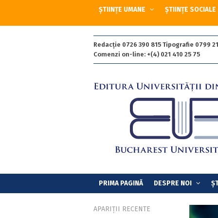
ȘTIINȚE UMANE
ȘTIINȚE SOCIALE
Redacție 0726 390 815 Tipografie 0799 21
Comenzi on-line: +(4) 021 410 25 75
PRIMA PAGINĂ
DESPRE NOI
ȘT
APARIȚII RECENTE