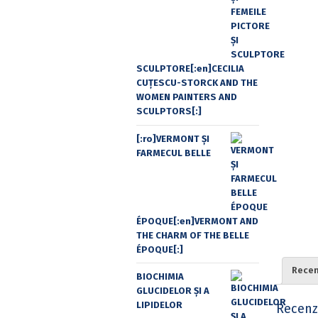
SCULPTORE[:en]CECILIA
CUŢESCU-STORCK AND THE
WOMEN PAINTERS AND
SCULPTORS[:]
[:ro]VERMONT ȘI
FARMECUL BELLE
ÉPOQUE[:en]VERMONT AND
THE CHARM OF THE BELLE
ÉPOQUE[:]
Recenz
BIOCHIMIA
GLUCIDELOR ȘI A
LIPIDELOR
Recenzi