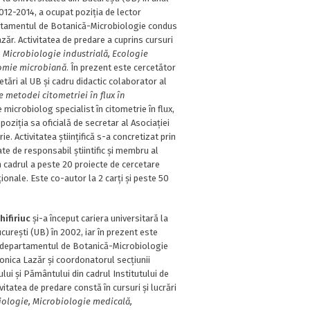
012-2014, a ocupat poziția de lector
artamentul de Botanică-Microbiologie condus
zăr. Activitatea de predare a cuprins cursuri
e
Microbiologie industrială, Ecologie
omie microbiană
. În prezent este cercetător
cetări al UB și cadru didactic colaborator al
le metodei citometriei în flux în
 microbiolog specialist în citometrie în flux,
 poziția sa oficială de secretar al Asociației
. Activitatea științifică s-a concretizat prin
tate de responsabil știintific și membru al
n cadrul a peste 20 proiecte de cercetare
ționale. Este co-autor la 2 carți și peste 50
ifiriuc
și-a început cariera universitară la
cureşti (UB) în 2002, iar în prezent este
a departamentul de Botanică-Microbiologie
onica Lazăr și coordonatorul secțiunii
iului și Pământului din cadrul Institutului de
vitatea de predare constă în cursuri și lucrări
ologie, Microbiologie medicală,