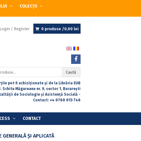
ULUI
COLECȚII
Login / Register
0 produse /
0,00
lei
Caută
țile pot fi achiziționate și de la Librăria EUB
. Schitu Măgureanu nr. 9, sector 1, București
acultății de Sociologie și Asistență Socială -
Contact:
+4 0760 013 746
CESS
CONTACT
 GENERALĂ ŞI APLICATĂ