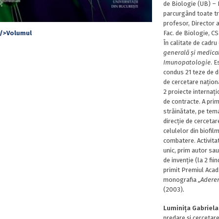
de Biologie (UB) – 
parcurgând toate tre
profesor, Director 
Fac. de Biologie, C
În calitate de cadru
generală
ș
i medica
Imunopatologie
. 
condus 21 teze de d
de cercetare naționa
2 proiecte internați
de contracte. A primi
străinătate, pe te
direcție de cerceta
celulelor din biofi
combatere. Activitat
unic, prim autor sau
de invenție (la 2 fii
primit Premiul Acad
monografia
„Adere
(2003)
.
Luminița Gabriela
predare și cercetare