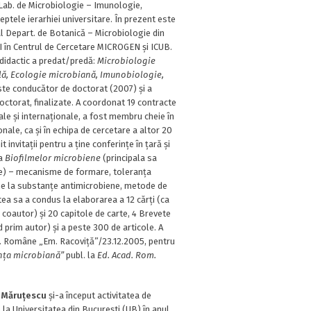
Lab. de Microbiologie – Imunologie,
ptele ierarhiei universitare. În prezent este
al Depart. de Botanică – Microbiologie din
SI în Centrul de Cercetare MICROGEN și ICUB.
 didactic a predat/predă:
Microbiologie
lă, Ecologie microbiană, Imunobiologie,
Este conducător de doctorat (2007) și a
octorat, finalizate. A coordonat 19 contracte
le și internaționale, a fost membru cheie în
onale, ca și în echipa de cercetare a altor 20
t invitații pentru a ține conferințe în țară și
ma
Biofilmelor microbiene
(principala sa
re) – mecanisme de formare, toleranța
lme la substanțe antimicrobiene, metode de
ea sa a condus la elaborarea a 12 cărți (ca
 coautor) și 20 capitole de carte, 4 Brevete
nd prim autor) și a peste 300 de articole. A
. Române „Em. Racoviţă”/23.12.2005, pentru
n
ța microbian
ă”
publ. la
Ed. Acad. Rom.
 Măruțescu
și-a început activitatea de
 la Universitatea din București (UB) în anul