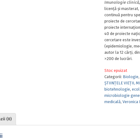
Imunologie clinică
licență și masterat,
continuă pentru spec
proiecte de cerceta
proiecte internațio
40 de proiecte națio
cercetare este inves
(epidemiologie, mec
autor la 12 cărţi, di
>200 de lucrări.
Stoc epuizat
Categorii:
Biologie
ȘTIINȚELE VIEȚII, 
biotehnologie
,
ecol
microbiologie gene
medicală
,
Veronica 
ii (0)
i