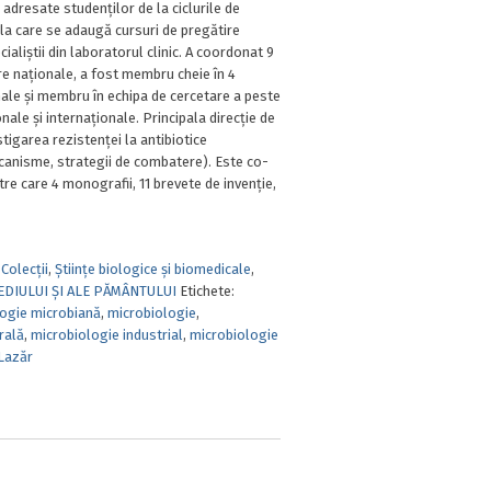
,
adresate studenților de la ciclurile de
 la care se adaugă cursuri de pregătire
ialiștii din laboratorul clinic. A coordonat 9
re naționale, a fost membru cheie în 4
nale și membru în echipa de cercetare a peste
nale și internaționale. Principala direcție de
tigarea rezistenței la antibiotice
anisme, strategii de combatere). Este co-
ntre care 4 monografii, 11 brevete de invenţie,
,
Colecții
,
Ştiinţe biologice şi biomedicale
,
MEDIULUI ȘI ALE PĂMÂNTULUI
Etichete:
ogie microbiană
,
microbiologie
,
rală
,
microbiologie industrial
,
microbiologie
Lazăr