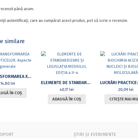
recenzii până acum.
nții autentificați, care au cumpărat acest produs, pot să scrie o recenzie.
e similare
BIOTRANSFORMAREA XENOBIOTICELOR. ASPECTE GENERALE
ELEMENTE DE STANDARDIZARE ȘI LEGISLAȚIA MEDIULUI, EDIȚIA A II-A
14,80
lei
40,17
lei
20,09
lei
UGĂ ÎN COȘ
ADAUGĂ ÎN COȘ
CITEȘTE MAI M
SUPORT
ȘTIRI ȘI EVENIMENTE