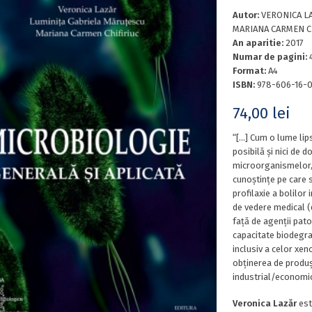
Autor:
VERONICA L
MARIANA CARMEN C
An aparitie:
2017
Numar de pagini:
Format:
A4
ISBN:
978-606-16-
74,00
lei
“[…] Cum o lume lip
posibilă şi nici de 
microorganismelor, 
cunoştinţe pe care 
profilaxie a bolilor 
de vedere medical (
faţă de agenţii pato
capacitate biodegra
inclusiv a celor xen
obţinerea de produşi
industrial/economic
Veronica Lazăr
este