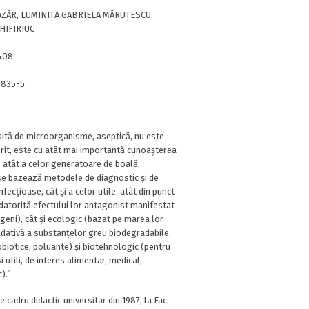
AZĂR, LUMINIȚA GABRIELA MĂRUȚESCU,
HIFIRIUC
408
0835-5
sită de microorganisme, aseptică, nu este
dorit, este cu atât mai importantă cunoaşterea
atât a celor generatoare de boală,
se bazează metodele de diagnostic şi de
infecţioase, cât şi a celor utile, atât din punct
datorită efectului lor antagonist manifestat
geni), cât şi ecologic (bazat pe marea lor
dativă a substanţelor greu biodegradabile,
obiotice, poluante) şi biotehnologic (pentru
 utili, de interes alimentar, medical,
).”
 cadru didactic universitar din 1987, la Fac.