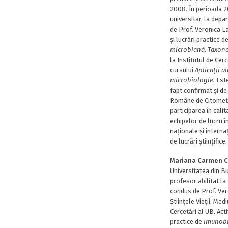
2008. În perioada 2
universitar, la dep
de Prof. Veronica La
și lucrări practice d
microbiană, Taxon
la Institutul de Cer
cursului
Aplica
ții a
microbiologie.
Este
fapt confirmat și de
Române de Citometrie
participarea în cali
echipelor de lucru î
naționale și interna
de lucrări științifice.
Mariana Carmen Ch
Universitatea din Bu
profesor abilitat l
condus de Prof. Ver
Științele Vieții, Med
Cercetări al UB. Acti
practice de
Imunobi