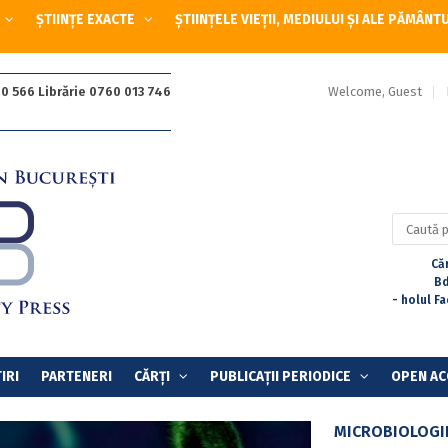
ȘTIINȚE EXACTE
ȘTIINȚELE VIEȚII, MEDIULUI ȘI ALE PĂMÂNT
Welcome, Guest
0 566 Librărie 0760 013 746
Caută
după:
Căr
Bd
- holul F
IRI
PARTENERI
CĂRȚI
PUBLICAȚII PERIODICE
OPEN AC
MICROBIOLOGIE