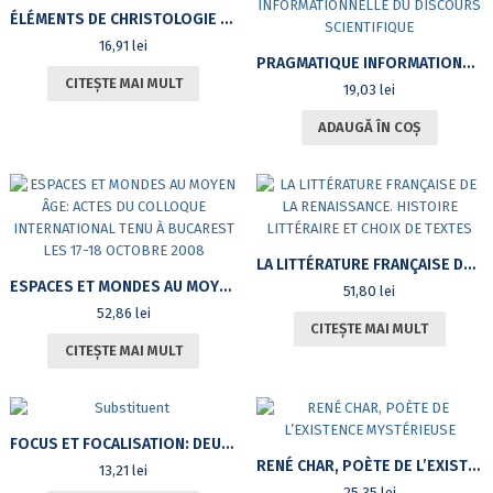
ÉLÉMENTS DE CHRISTOLOGIE DANS LES SERMONS DE JACQUES BÉNIGNE BOSSUET
16,91
lei
PRAGMATIQUE INFORMATIONNELLE DU DISCOURS SCIENTIFIQUE
CITEȘTE MAI MULT
19,03
lei
ADAUGĂ ÎN COȘ
LA LITTÉRATURE FRANÇAISE DE LA RENAISSANCE. HISTOIRE LITTÉRAIRE ET CHOIX DE TEXTES
ESPACES ET MONDES AU MOYEN ÂGE: ACTES DU COLLOQUE INTERNATIONAL TENU À BUCAREST LES 17-18 OCTOBRE 2008
51,80
lei
52,86
lei
CITEȘTE MAI MULT
CITEȘTE MAI MULT
FOCUS ET FOCALISATION: DEUX NOTIONS REVISITÉES
RENÉ CHAR, POÈTE DE L’EXISTENCE MYSTÉRIEUSE
13,21
lei
25,35
lei