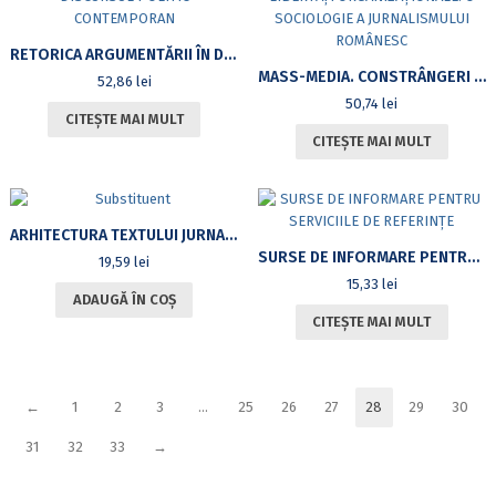
RETORICA ARGUMENTĂRII ÎN DISCURSUL POLITIC CONTEMPORAN
MASS-MEDIA. CONSTRÂNGERI ȘI LIBERTĂȚI ORGANIZAȚIONALE. O SOCIOLOGIE A JURNALISMULUI ROMÂNESC
52,86
lei
50,74
lei
CITEȘTE MAI MULT
CITEȘTE MAI MULT
ARHITECTURA TEXTULUI JURNALISTIC ACTUAL
SURSE DE INFORMARE PENTRU SERVICIILE DE REFERINȚE
19,59
lei
15,33
lei
ADAUGĂ ÎN COȘ
CITEȘTE MAI MULT
←
1
2
3
…
25
26
27
28
29
30
31
32
33
→