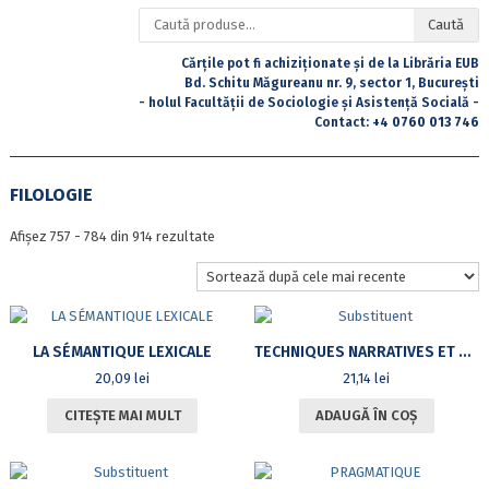
Caută
Caută
după:
Cărțile pot fi achiziționate și de la Librăria EUB
Bd. Schitu Măgureanu nr. 9, sector 1, București
- holul Facultății de Sociologie și Asistență Socială -
Contact:
+4 0760 013 746
FILOLOGIE
Sortat
Afișez 757 - 784 din 914 rezultate
după
cele
mai
recente
LA SÉMANTIQUE LEXICALE
TECHNIQUES NARRATIVES ET DESCRIPTIVES DANS L’OEUVRE DE ROGER MARTIN DU GARD
20,09
lei
21,14
lei
CITEȘTE MAI MULT
ADAUGĂ ÎN COȘ