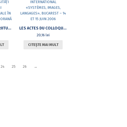
ACTUALITATE ȘI SCRIITURĂ. ADVERSITĂȚI DECLARATIVE ȘI COMPLICITĂȚI RADICALE ÎN FILOSOFIA CONTEMPORANĂ
LES ACTES DU COLLOQUE INTERNATIONAL «SYSTÈMES, IMAGES, LANGAGES», BUCAREST – 14 ET 15 JUIN 2006
20,16
lei
ULT
CITEȘTE MAI MULT
24
25
26
→