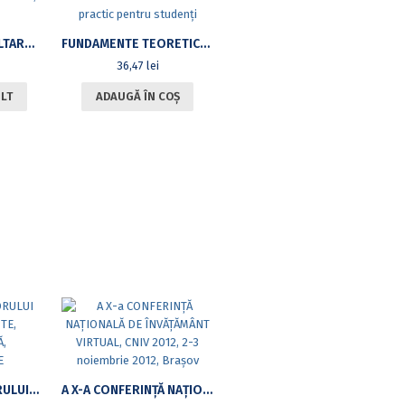
REVISTA DE DEZVOLTARE PERSONALĂ UNIFICATOARE, NR. 3, 2011
FUNDAMENTE TEORETICE ÎN PREDAREA TAE BO. CURS PRACTIC PENTRU STUDENȚI
36,47
lei
ULT
ADAUGĂ ÎN COȘ
ECONOMIA SECTORULUI PUBLIC: CONCEPTE, PROBLEMATICĂ, TERMINOLOGIE
A X-A CONFERINȚĂ NAȚIONALĂ DE ÎNVĂȚĂMÂNT VIRTUAL, CNIV 2012, 2-3 NOIEMBRIE 2012, BRAȘOV