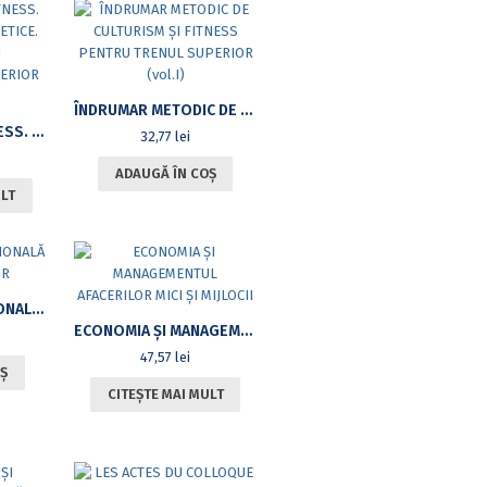
ÎNDRUMAR METODIC DE CULTURISM ȘI FITNESS PENTRU TRENUL SUPERIOR (VOL.I)
CULTURISM ȘI FITNESS. FUNDAMENTE TEORETICE. CURS PENTRU ÎNVĂȚĂMANTUL SUPERIOR DE NEPROFIL
32,77
lei
ADAUGĂ ÎN COȘ
ULT
CULTURA PROFESIONALĂ A JURNALIȘTILOR
ECONOMIA ȘI MANAGEMENTUL AFACERILOR MICI ȘI MIJLOCII
47,57
lei
Ș
CITEȘTE MAI MULT