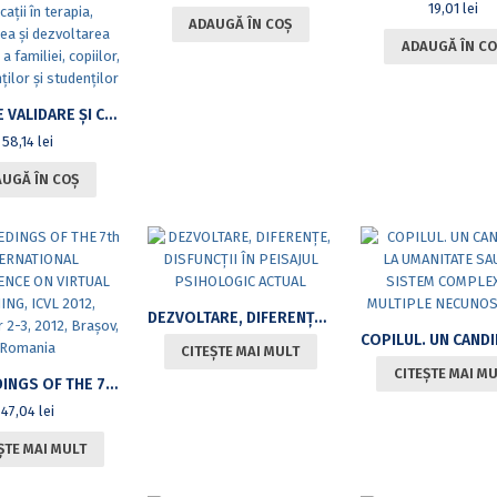
19,01
lei
ADAUGĂ ÎN COȘ
ADAUGĂ ÎN CO
STUDII DE VALIDARE ȘI CERCETĂRI APLICATIVE ALE PSIHOLOGIEI ȘI PSIHOTERAPIEI UNIFICĂRII ÎN EDUCAȚIE, DEZVOLTARE PERSONALĂ ȘI CLINICĂ VOLUMUL II: APLICAȚII ÎN TERAPIA, CONSILIEREA ȘI DEZVOLTAREA PERSONALĂ A FAMILIEI, COPIILOR, ADOLESCENȚILOR ȘI STUDENȚILOR
58,14
lei
UGĂ ÎN COȘ
DEZVOLTARE, DIFERENȚE, DISFUNCȚII ÎN PEISAJUL PSIHOLOGIC ACTUAL
CITEȘTE MAI MULT
CITEȘTE MAI M
PROCEEDINGS OF THE 7TH INTERNATIONAL CONFERENCE ON VIRTUAL LEARNING, ICVL 2012, NOVEMBER 2-3, 2012, BRAȘOV, ROMANIA
47,04
lei
ȘTE MAI MULT