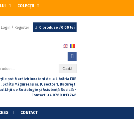
LUI
COLECȚII
Login / Register
0 produse /
0,00
lei
Caută
țile pot fi achiziționate și de la Librăria EUB
. Schitu Măgureanu nr. 9, sector 1, București
acultății de Sociologie și Asistență Socială -
Contact:
+4 0760 013 746
CESS
CONTACT