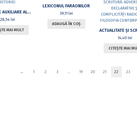
LEXICONUL FARAONILOR
ȘTIINȚELE AUXILIARE ALE ISTORIEI
39,11
lei
28,54
lei
ADAUGĂ ÎN COȘ
ȘTE MAI MULT
14,40
lei
CITEȘTE MAI M
←
1
2
3
…
19
20
21
22
23