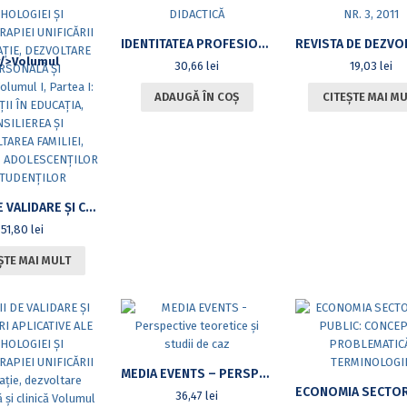
IDENTITATEA PROFESIONALĂ ÎN CARIERA DIDACTICĂ
30,66
lei
19,03
lei
ADAUGĂ ÎN COȘ
CITEȘTE MAI M
STUDII DE VALIDARE ȘI CERCETĂRI APLICATIVE ALE PSIHOLOGIEI ȘI PSIHOTERAPIEI UNIFICĂRII ÎN EDUCAȚIE, DEZVOLTARE PERSONALĂ ȘI CLINICĂ.VOLUMUL I, PARTEA I: APLICAȚII ÎN EDUCAȚIA, CONSILIEREA ȘI DEZVOLTAREA FAMILIEI, COPIILOR, ADOLESCENȚILOR ȘI STUDENȚILOR
51,80
lei
ȘTE MAI MULT
MEDIA EVENTS – PERSPECTIVE TEORETICE ȘI STUDII DE CAZ
36,47
lei