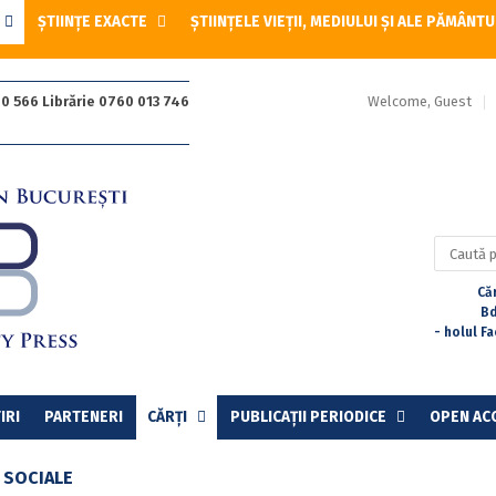
ȘTIINȚE EXACTE
ȘTIINȚELE VIEȚII, MEDIULUI ȘI ALE PĂMÂNTU
Welcome, Guest
0 566 Librărie 0760 013 746
Caută
după:
Căr
Bd
- holul F
IRI
PARTENERI
CĂRȚI
PUBLICAȚII PERIODICE
OPEN AC
 SOCIALE