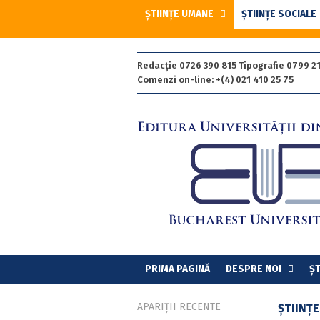
ȘTIINȚE UMANE
ȘTIINȚE SOCIALE
Redacție 0726 390 815 Tipografie 0799 21
Comenzi on-line: +(4) 021 410 25 75
PRIMA PAGINĂ
DESPRE NOI
ȘT
APARIȚII RECENTE
ȘTIINȚE