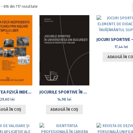
Sortat
 - 616 din 717 rezultate
după
cele
mai
recente
17,44
lei
ADAUGĂ ÎN CO
ACTIVITATEA FIZICĂ INDEPENDENTĂ ȘI VALORIFICAREA PRIN MIȘCARE A TIMPULUI LIBER. VOL. I
JOCURILE SPORTIVE ÎN UNIVERSITATEA DIN BUCUREȘTI – TRADIȚIE ȘI PERSPECTIVE 1999-2009
29,60
lei
14,98
lei
UGĂ ÎN COȘ
ADAUGĂ ÎN COȘ