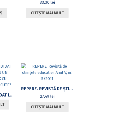
33,30
lei
Ș
CITEȘTE MAI MULT
REPERE. REVISTĂ DE ȘTIINȚELE EDUCAȚIEI. ANUL V, NR. 5/2011
COPILUL. UN CANDIDAT LA UMANITATE SAU UN SISTEM COMPLEX CU MULTIPLE NECUNOSCUTE?
27,49
lei
ULT
CITEȘTE MAI MULT