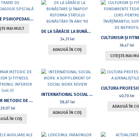
TRATAT DE PSIHOPEDAGOGIE SPECIALĂ
ȘTE MAI MULT
DE LA SĂRĂCIE LA BUNĂSTARE ȘI ÎNAPOI? REFORMA STATULUI BUNĂSTĂRII ÎN ANII ’90
24,31
lei
36,47
lei
ADAUGĂ ÎN COȘ
CITEȘTE MAI M
INTERNATIONAL SOCIAL WORK. A SUPPLEMENT OF SOCIAL WORK REVIEW
40,70
lei
ÎNDRUMAR METODIC DE CULTURISM ȘI FITNESS PENTRU TRENUL INFERIOR (VOL.II)
58,67
lei
ADAUGĂ ÎN CO
29,07
lei
ADAUGĂ ÎN COȘ
UGĂ ÎN COȘ