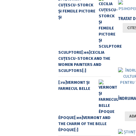
CUŢESCU-STORCK
ŞI FEMEILE PICTORE
ŞI
CITE
SCULPTORE[:en]CECILIA
CUŢESCU-STORCK AND THE
WOMEN PAINTERS AND
SCULPTORS[:]
[:ro]VERMONT ȘI
FARMECUL BELLE
ADA
ÉPOQUE[:en]VERMONT AND
THE CHARM OF THE BELLE
ÉPOQUE[:]