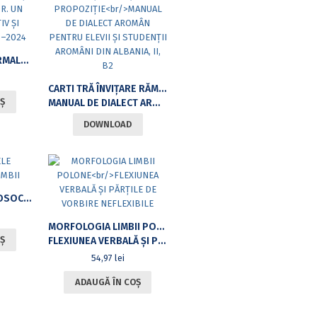
EDUCAȚIE NON-FORMALĂ, INTELIGENȚĂ ARTIFICIALĂ ȘI VALORILE TINERILOR. UN STUDIU COMPARATIV ȘI LONGITUDINAL 2016–2024
CARTI TRĂ ÎNVIȚARE RĂMĂNEȘTE. PĂRȚĂLI DI PROPOZIȚIE
Ș
MANUAL DE DIALECT AROMÂN PENTRU ELEVII ȘI STUDENȚII AROMÂNI DIN ALBANIA, II, B2
DOWNLOAD
FUNDAMENTELE BIOSOCIALE ALE LIMBII
MORFOLOGIA LIMBII POLONE
Ș
FLEXIUNEA VERBALĂ ȘI PĂRȚILE DE VORBIRE NEFLEXIBILE
54,97
lei
ADAUGĂ ÎN COȘ