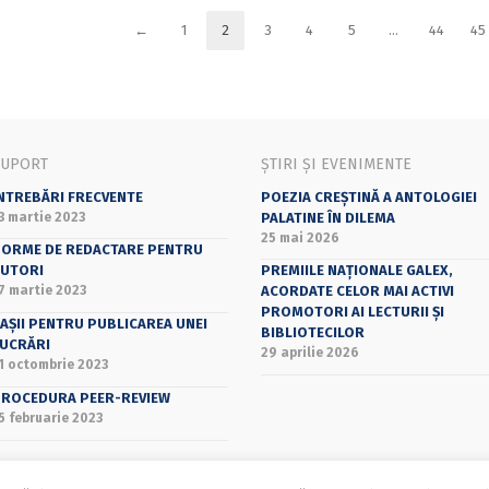
←
1
2
3
4
5
…
44
45
SUPORT
ȘTIRI ȘI EVENIMENTE
NTREBĂRI FRECVENTE
POEZIA CREȘTINĂ A ANTOLOGIEI
3 martie 2023
PALATINE ÎN DILEMA
25 mai 2026
ORME DE REDACTARE PENTRU
UTORI
PREMIILE NAȚIONALE GALEX,
7 martie 2023
ACORDATE CELOR MAI ACTIVI
PROMOTORI AI LECTURII ȘI
AȘII PENTRU PUBLICAREA UNEI
BIBLIOTECILOR
UCRĂRI
29 aprilie 2026
1 octombrie 2023
ROCEDURA PEER-REVIEW
5 februarie 2023