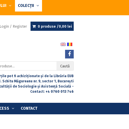
ULUI
COLECȚII
Login / Register
0 produse /
0,00
lei
Caută
țile pot fi achiziționate și de la Librăria EUB
. Schitu Măgureanu nr. 9, sector 1, București
acultății de Sociologie și Asistență Socială -
Contact:
+4 0760 013 746
CESS
CONTACT