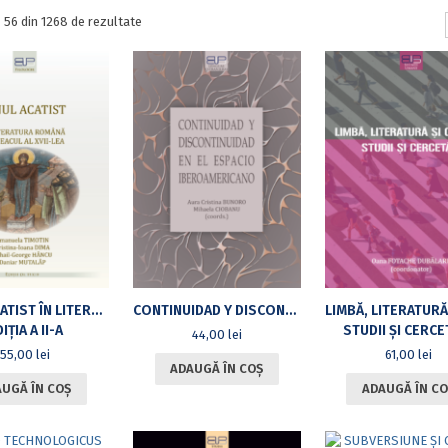
Sortat
- 56 din 1268 de rezultate
după
cele
mai
recente
IMNUL ACATIST ÎN LITERATURA ROMÂNĂ DIN VEACUL AL XVII-LEA
CONTINUIDAD Y DISCONTINUIDAD EN EL ESPACIO IBEROAMERICANO
IȚIA A II-A
STUDII ȘI CERCE
44,00
lei
55,00
lei
61,00
lei
ADAUGĂ ÎN COȘ
UGĂ ÎN COȘ
ADAUGĂ ÎN CO