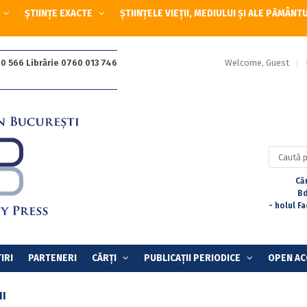
ȘTIINȚE EXACTE
ȘTIINȚELE VIEȚII, MEDIULUI ȘI ALE PĂMÂNT
Welcome, Guest
0 566 Librărie 0760 013 746
Caută
după:
Căr
Bd
- holul F
IRI
PARTENERI
CĂRȚI
PUBLICAȚII PERIODICE
OPEN AC
II