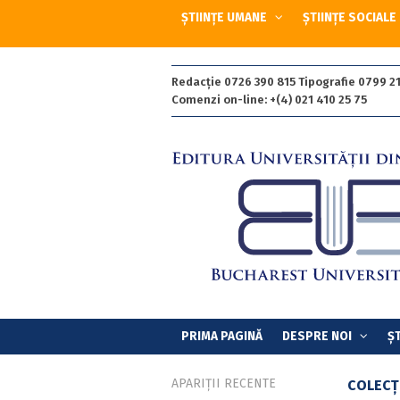
ȘTIINȚE UMANE
ȘTIINȚE SOCIALE
Redacție 0726 390 815 Tipografie 0799 21
Comenzi on-line: +(4) 021 410 25 75
PRIMA PAGINĂ
DESPRE NOI
ȘT
APARIȚII RECENTE
COLECȚ