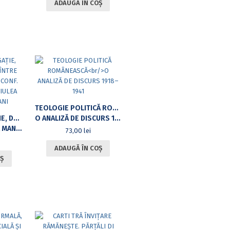
ADAUGĂ ÎN COȘ
TEOLOGIE POLITICĂ ROMÂNEASCĂ
PASIUNE, ABNEGAȚIE, DĂRUIRE – O VIAȚĂ ÎNTRE DOUĂ CULTURI
O ANALIZĂ DE DISCURS 1918–1941
 65 DE ANI
73,00
lei
ADAUGĂ ÎN COȘ
Ș