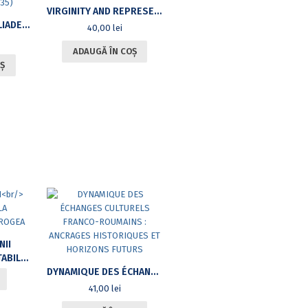
VIRGINITY AND REPRESENTATION IN THE GREEK NOVEL AND EARLY GREEK POETRY
TÂNĂRUL MIRCEA ELIADE. DE LA SCRIERILE ADOLESCENTULUI MIOP LA PROZELE DIN „CICLUL INDIAN” (1921–1935)
40,00
lei
ADAUGĂ ÎN COȘ
Ș
II
DOBROGEA
DYNAMIQUE DES ÉCHANGES CULTURELS FRANCO-ROUMAINS : ANCRAGES HISTORIQUES ET HORIZONS FUTURS
41,00
lei