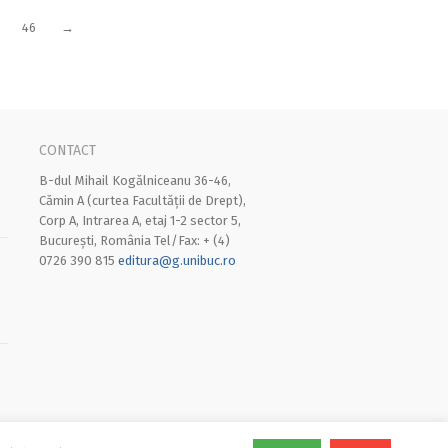
46
→
CONTACT
B-dul Mihail Kogălniceanu 36-46,
Cămin A (curtea Facultății de Drept),
Corp A, Intrarea A, etaj 1-2 sector 5,
București, România Tel/Fax: + (4)
0726 390 815
editura@g.unibuc.ro