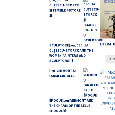
[:ro]CECILIA
CUŢESCU-STORCK
ŞI FEMEILE PICTORE
ŞI
SCULPTORE[:en]CECILIA
CUŢESCU-STORCK AND THE
WOMEN PAINTERS AND
ADA
SCULPTORS[:]
[:ro]VERMONT ȘI
FARMECUL BELLE
ÉPOQUE[:en]VERMONT AND
THE CHARM OF THE BELLE
ÉPOQUE[:]