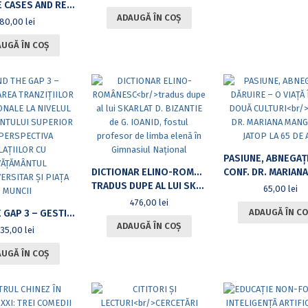
PRACTICE CASES AND RESEARCH ON CROSS-CULTURAL COMMUNICATION IN CONFUCIUS INSTITUTES —— TAKING THE CONFUCIUS INSTITUTE AT THE UNIVERSITY OF BUCHAREST AS AN EXAMPLE
ADAUGĂ ÎN COȘ
80,00
lei
UGĂ ÎN COȘ
DICTIONAR ELINO-ROMÂNESC
CONF. DR. MARIANA MANGIULEA JATOP LA
TRADUS DUPE AL LUI SKARLAT D. BIZANTIE DE G. IOANID, FOSTUL PROFESOR DE LIMBA ELENĂ ÎN GIMNASIUL NAȚIONAL
65,00
lei
476,00
lei
ADAUGĂ ÎN CO
MIND THE GAP 3 – GESTIONAREA TRANZIȚIILOR EDUCAȚIONALE LA NIVELUL ÎNVĂȚĂMÂNTULUI SUPERIOR DIN PERSPECTIVA RELAȚIILOR CU ÎNVĂȚĂMÂNTUL PREUNIVERSITAR ȘI PIAȚA MUNCII
ADAUGĂ ÎN COȘ
35,00
lei
UGĂ ÎN COȘ