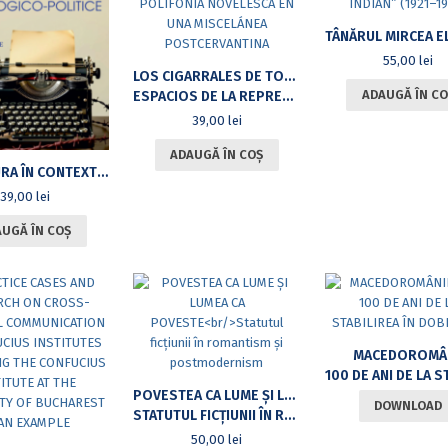
55,00
lei
LOS CIGARRALES DE TOLEDO DE TIRSO DE MOLINA
ADAUGĂ ÎN CO
ESPACIOS DE LA REPRESENTACIÓN Y POLIFONÍA NOVELESCA EN UNA MISCELÁNEA POSTCERVANTINA
39,00
lei
ADAUGĂ ÎN COȘ
LITERATURA ÎN CONTEXTE IDEOLOGICO-POLITICE
39,00
lei
UGĂ ÎN COȘ
MACEDOROMÂN
100 DE ANI DE LA STABILIREA ÎN 
POVESTEA CA LUME ȘI LUMEA CA POVESTE
DOWNLOAD
STATUTUL FICȚIUNII ÎN ROMANTISM ȘI POSTMODERNISM
50,00
lei