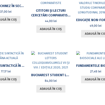
TEATRUL CHINEZ ÎN SECOLUL XXI: TREI COMEDII
CITITORI ȘI LECTURI
37,00
lei
CERCETĂRI COMPARATISTE
UGĂ ÎN COȘ
44,00
lei
49,00
lei
ADAUGĂ ÎN COȘ
ADAUGĂ ÎN CO
VARIAȚIE SINTACTICĂ ÎN ROMÂNA ACTUALĂ
77,17
lei
27,48
lei
BUCHAREST STUDENT LETTERS COLLOQUIAVOLUMELE VII ȘI VIII / EDIȚIILE 2020, 2021
UGĂ ÎN COȘ
ADAUGĂ ÎN CO
84,00
lei
ADAUGĂ ÎN COȘ