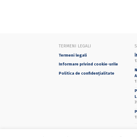
TERMENI LEGALI
Termeni legali
Î
1
Informare privind cookie-urile
N
Politica de confidențialitate
A
1
P
L
3
P
1