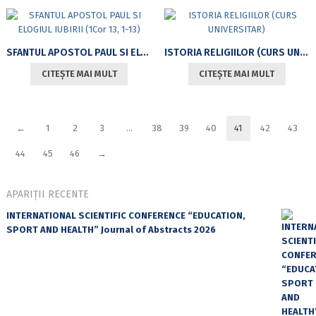
SFANTUL APOSTOL PAUL SI ELOGIUL IUBIRII (1COR 13, 1-13)
ISTORIA RELIGIILOR (CURS UNIVERSITAR)
CITEȘTE MAI MULT
CITEȘTE MAI MULT
←
1
2
3
…
38
39
40
41
42
43
44
45
46
→
APARIȚII RECENTE
INTERNATIONAL SCIENTIFIC CONFERENCE “EDUCATION,
SPORT AND HEALTH” Journal of Abstracts 2026