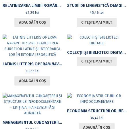
RELATINIZAREA LIMBII ROMÂNE. PRIVIRE GENERALĂ: ACCEPȚII, DELIMITĂRI, ASPECTE
STUDII DE LINGVISTICĂ OMAGIU DOAMNEI PROFESOARE ANGELA BIDU-VRĂNCEANU
42,29
lei
45,46
lei
ADAUGĂ ÎN COȘ
CITEȘTE MAI MULT
COLECȚII ȘI BIBLIOTECI DIGITALE
CITEȘTE MAI MULT
LATINIS LITTERIS OPERAM NAVARE. DESPRE TRADUCEREA SURSELOR LATINE ȘI INTEGRAREA LOR ÎN ISTORIA IEROGLIFICĂ
30,66
lei
ADAUGĂ ÎN COȘ
ECONOMIA STRUCTURILOR INFODOCUMENTARE
36,47
lei
MANAGEMENTUL CUNOAȘTERII ȘI STRUCTURILE INFODOCUMENTARE – EDIȚIA A II-A REVIZUITĂ ȘI ADĂUGITĂ
ADAUGĂ ÎN COȘ