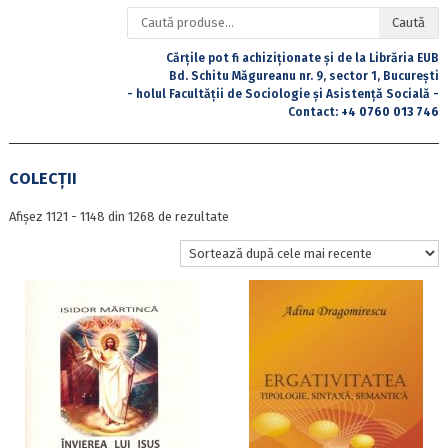
Caută
Caută
după:
Cărțile pot fi achiziționate și de la Librăria EUB
Bd. Schitu Măgureanu nr. 9, sector 1, București
- holul Facultății de Sociologie și Asistență Socială -
Contact:
+4 0760 013 746
COLECȚII
Sortat
Afișez 1121 - 1148 din 1268 de rezultate
după
cele
mai
recente