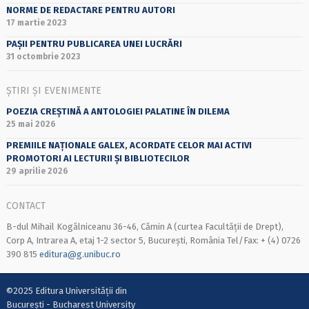
NORME DE REDACTARE PENTRU AUTORI
17 martie 2023
PAȘII PENTRU PUBLICAREA UNEI LUCRĂRI
31 octombrie 2023
ȘTIRI ȘI EVENIMENTE
POEZIA CREȘTINĂ A ANTOLOGIEI PALATINE ÎN DILEMA
25 mai 2026
PREMIILE NAȚIONALE GALEX, ACORDATE CELOR MAI ACTIVI
PROMOTORI AI LECTURII ȘI BIBLIOTECILOR
29 aprilie 2026
CONTACT
B-dul Mihail Kogălniceanu 36-46, Cămin A (curtea Facultății de Drept),
Corp A, Intrarea A, etaj 1-2 sector 5, București, România Tel/Fax: + (4) 0726
390 815
editura@g.unibuc.ro
©2025 Editura Universității din
București - Bucharest University