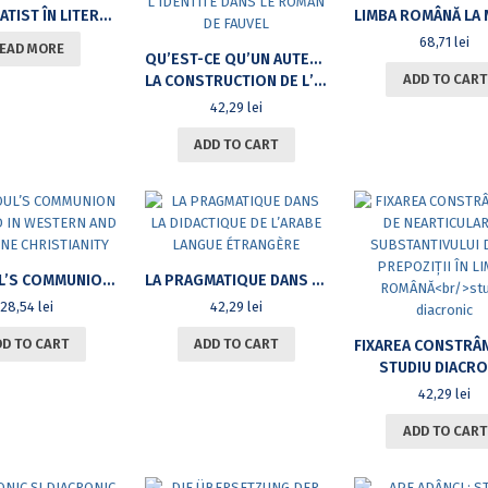
IMNUL ACATIST ÎN LITERATURA ROMÂNĂ DIN VEACUL AL XVII-LEA
68,71
lei
EAD MORE
QUʼEST-CE QUʼUN AUTEUR AU MOYEN ÂGE ?
ADD TO CART
LA CONSTRUCTION DE LʼIDENTITÉ DANS LE ROMAN DE FAUVEL
42,29
lei
ADD TO CART
THE SOUL’S COMMUNION WITH GOD IN WESTERN AND BYZANTINE CHRISTIANITY
LA PRAGMATIQUE DANS LA DIDACTIQUE DE L’ARABE LANGUE ÉTRANGÈRE
28,54
lei
42,29
lei
DD TO CART
ADD TO CART
STUDIU DIACRO
42,29
lei
ADD TO CART