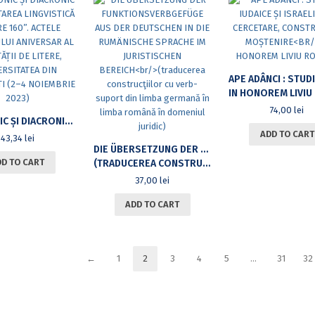
IN HONOREM LIVIU R
74,00
lei
SINCRONIC ȘI DIACRONIC ÎN CERCETAREA LINGVISTICĂ „LITERE 160”. ACTELE COLOCVIULUI ANIVERSAR AL FACULTĂȚII DE LITERE, UNIVERSITATEA DIN BUCUREȘTI (2–4 NOIEMBRIE 2023)
ADD TO CART
43,34
lei
DIE ÜBERSETZUNG DER FUNKTIONSVERBGEFÜGE AUS DER DEUTSCHEN IN DIE RUMÄNISCHE SPRACHE IM JURISTISCHEN BEREICH
DD TO CART
(TRADUCEREA CONSTRUCŢIILOR CU VERB-SUPORT DIN LIMBA GERMANĂ ÎN LIMBA ROMÂNĂ ÎN DOMENIUL JURIDIC)
37,00
lei
ADD TO CART
←
1
2
3
4
5
…
31
32