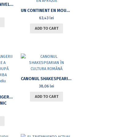
LIMBA ROMÂNĂ LA NIVEL DIALECTAL PE BAZA ALRR. SINTEZĂ
UN CONTINENT EN MOUVEMENT. REGIMES POLITIQUES ET ELECTIONS EN AFRIQUE
63,43
lei
ADD TO CART
CANONUL SHAKESPEARIAN ÎN CULTURA ROMÂNĂ
38,06
lei
ADD TO CART
FIXAREA CONSTRÂNGERII DE NEARTICULARE A SUBSTANTIVULUI DUPĂ PREPOZIȚII ÎN LIMBA ROMÂNĂ
NIC