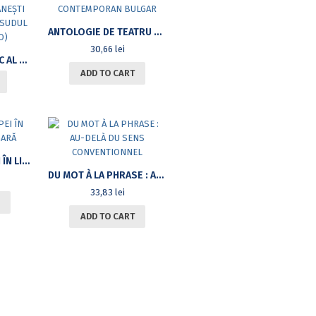
ANTOLOGIE DE TEATRU CONTEMPORAN BULGAR
30,66
lei
ATLASUL LINGVISTIC AL DIALECTELOR ROMÂNEȘTI DIN NORDUL ȘI DIN SUDUL DUNĂRII (ALDRO)
ADD TO CART
SIMBOLISTICA APEI ÎN LITERATURA BULGARĂ
DU MOT À LA PHRASE : AU-DELÀ DU SENS CONVENTIONNEL
33,83
lei
ADD TO CART