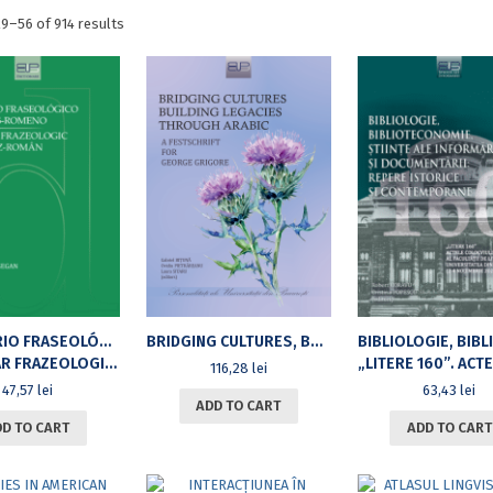
Sorted
9–56 of 914 results
by
latest
DICIONÁRIO FRASEOLÓGICO PORTUGUÊS-ROMENO
BRIDGING CULTURES, BUILDING LEGACIES THROUGH ARABICA FESTSCHRIFT FOR GEORGE GRIGORE
EOLOGIC PORTUGHEZ-ROMÂN
„LITERE 160”. ACTELE COLOCVIULUI ANIVERSAR AL FACULTĂȚII DE LITERE, UNIVERSITATEA DIN BUCUREȘTI 
116,28
lei
47,57
lei
63,43
lei
ADD TO CART
DD TO CART
ADD TO CART