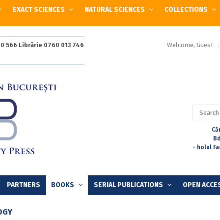
EXACT SCIENCES
NATURAL SCIENCES
COLLECTIONS
Welcome, Guest
0 566 Librărie 0760 013 746
Search
for:
Căr
Bd
- holul F
PARTNERS
BOOKS
SERIAL PUBLICATIONS
OPEN ACCE
OGY