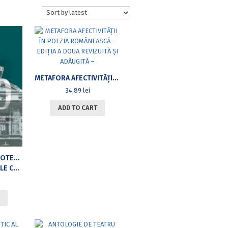
METAFORA AFECTIVITĂȚII ÎN POEZIA ROMÂNEASCĂ – EDIȚIA A DOUA REVIZUITĂ ȘI ADĂUGITĂ –
34,89
lei
ADD TO CART
BIBLIOLOGIE, BIBLIOTECONOMIE, ȘTIINȚE ALE INFORMĂRII ȘI DOCUMENTĂRII: REPERE ISTORICE ȘI CONTEMPORANE
(2–4 NOIEMBRIE 2023)