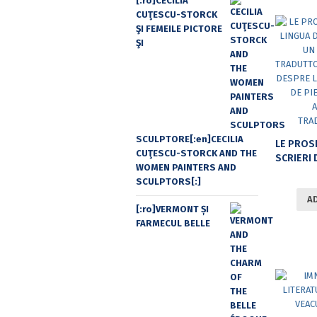
[:ro]CECILIA
CUŢESCU-STORCK
ŞI FEMEILE PICTORE
ŞI
SCULPTORE[:en]CECILIA
CUŢESCU-STORCK AND THE
SCRIERI DESPRE LIMBA POPORULU
WOMEN PAINTERS AND
SCULPTORS[:]
A
[:ro]VERMONT ȘI
FARMECUL BELLE