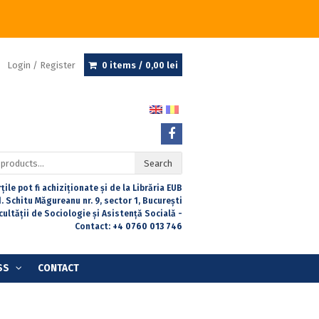
Login / Register
0 items /
0,00
lei
Search
țile pot fi achiziționate și de la Librăria EUB
. Schitu Măgureanu nr. 9, sector 1, București
acultății de Sociologie și Asistență Socială -
Contact:
+4 0760 013 746
SS
CONTACT