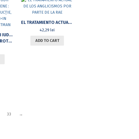
EL TRATAMIENTO ACTUAL DE LOS ANGLICISMOS POR PARTE DE LA RAE
42,29
lei
APE ADÂNCI : STUDII IUDAICE ȘI ISRAELIENE : CERCETARE, CONSTRUCȚIE, MOȘTENIRE
ADD TO CART
OTMAN
33
→