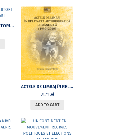
O ISTORIE CU SCRIITORI ȘI CRITICI LITERARI
ACTELE DE LIMBAJ ÎN RELATAREA AUTOBIOGRAFICĂ ROMÂNEASCĂ (1990–2010)
31,71
lei
ADD TO CART