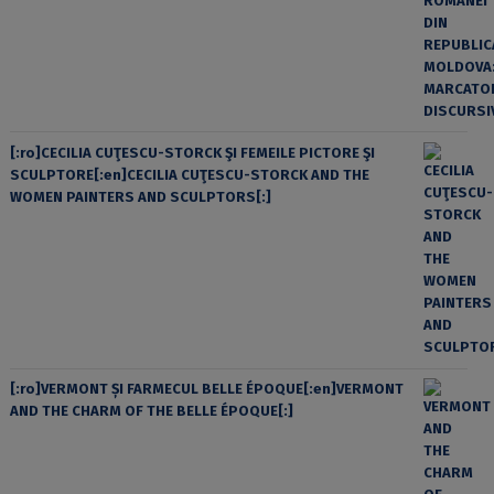
[:ro]CECILIA CUŢESCU-STORCK ŞI FEMEILE PICTORE ŞI
SCULPTORE[:en]CECILIA CUŢESCU-STORCK AND THE
WOMEN PAINTERS AND SCULPTORS[:]
[:ro]VERMONT ȘI FARMECUL BELLE ÉPOQUE[:en]VERMONT
AND THE CHARM OF THE BELLE ÉPOQUE[:]