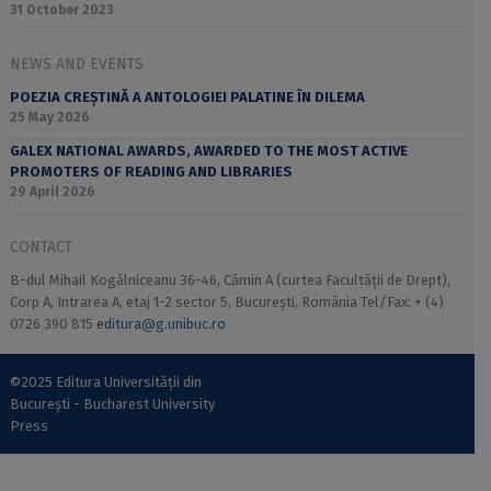
31 October 2023
NEWS AND EVENTS
POEZIA CREȘTINĂ A ANTOLOGIEI PALATINE ÎN DILEMA
25 May 2026
GALEX NATIONAL AWARDS, AWARDED TO THE MOST ACTIVE
PROMOTERS OF READING AND LIBRARIES
29 April 2026
CONTACT
B-dul Mihail Kogălniceanu 36-46, Cămin A (curtea Facultății de Drept),
Corp A, Intrarea A, etaj 1-2 sector 5, București, România Tel/Fax: + (4)
0726 390 815
editura@g.unibuc.ro
©2025 Editura Universității din
București - Bucharest University
Press