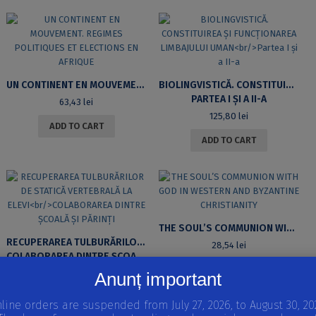
UN CONTINENT EN MOUVEMENT. REGIMES POLITIQUES ET ELECTIONS EN AFRIQUE
BIOLINGVISTICĂ. CONSTITUIREA ȘI FUNCȚIONAREA LIMBAJULUI UMAN
PARTEA I ȘI A II-A
63,43
lei
125,80
lei
ADD TO CART
ADD TO CART
THE SOUL’S COMMUNION WITH GOD IN WESTERN AND BYZANTINE CHRISTIANITY
RECUPERAREA TULBURĂRILOR DE STATICĂ VERTEBRALĂ LA ELEVI
28,54
lei
COLABORAREA DINTRE ȘCOALĂ ȘI PĂRINȚI
ADD TO CART
79,29
lei
Anunț important
ADD TO CART
line orders are suspended from July 27, 2026, to August 30, 20