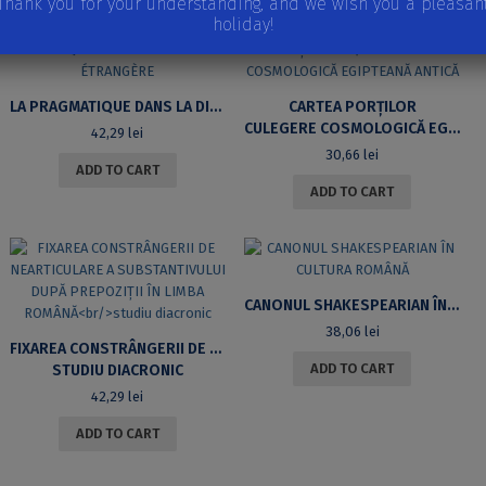
Thank you for your understanding, and we wish you a pleasan
holiday!
LA PRAGMATIQUE DANS LA DIDACTIQUE DE L’ARABE LANGUE ÉTRANGÈRE
CARTEA PORȚILOR
CULEGERE COSMOLOGICĂ EGIPTEANĂ ANTICĂ
42,29
lei
30,66
lei
ADD TO CART
ADD TO CART
CANONUL SHAKESPEARIAN ÎN CULTURA ROMÂNĂ
38,06
lei
FIXAREA CONSTRÂNGERII DE NEARTICULARE A SUBSTANTIVULUI DUPĂ PREPOZIȚII ÎN LIMBA ROMÂNĂ
ADD TO CART
STUDIU DIACRONIC
42,29
lei
ADD TO CART